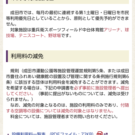
成田市では、毎月の最初に連続する第1土曜日・日曜日を市民
等利用優先日としていることから、原則として優先予約ができま
せん。
対象施設は重兵衛スポーツフィールド中台体育館
アリーナ、球
技場、テニスコート、野球場
です。
利用料の減免
規則（成田市運動公園等施設管理運営規則第5条、または成田
市豊住ふれあい健康館の設置及び管理に関する条例施行規則第6
条）に該当する団体は利用料金を減免することができます。減免
を希望する場合は、下記の申請書を
必ず事前に施設管理者へ提出
してください。
（事前に提出がないものについては、減免は受け
られません。）
なお、減免の対象となるのは、施設の利用料のみであり、
付随
する空調等の設備については減免の対象とはなりません。
料金については、施設管理者までお問い合わせください。
設備利用料一覧表 （PDFファイル : 72KB）