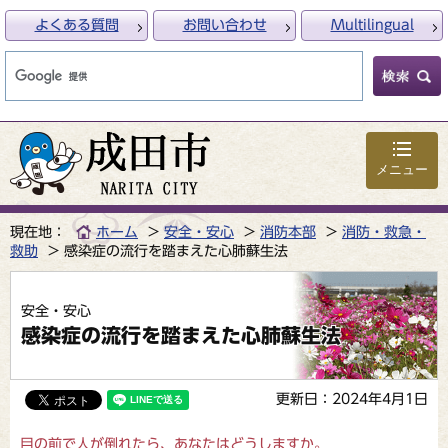
よくある質問
お問い合わせ
Multilingual
メニュー
現在地：
ホーム
安全・安心
消防本部
消防・救急・
救助
感染症の流行を踏まえた心肺蘇生法
安全・安心
感染症の流行を踏まえた心肺蘇生法
更新日：2024年4月1日
目の前で人が倒れたら、あなたはどうしますか。