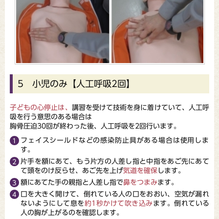
5 小児のみ【人工呼吸2回】
子どもの心停止は、
講習を受けて技術を身に着けていて、人工呼
吸を行う意思のある場合は
胸骨圧迫30回が終わった後、人工呼吸を2回行います。
フェイスシールドなどの感染防止具がある場合は使用しま
す。
片手を額にあて、もう片方の人差し指と中指をあご先にあて
て頭をのけ反らせ、あご先を上げ
気道を確保
します。
額にあてた手の親指と人差し指で
鼻をつまみ
ます。
口を大きく開けて、倒れている人の口をおおい、空気が漏れ
ないようにして息を
約1秒かけて吹き込み
ます。倒れている
人の胸が上がるのを確認します。