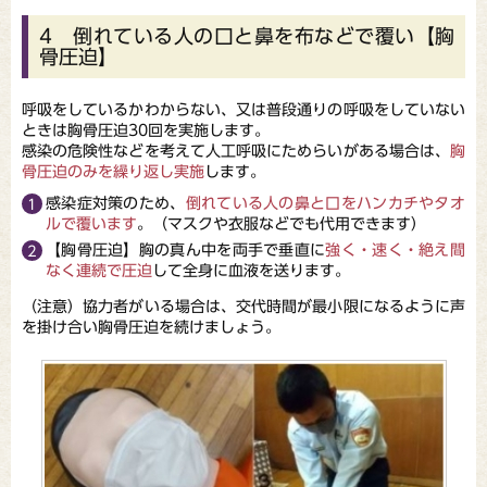
4 倒れている人の口と鼻を布などで覆い【胸
骨圧迫】
呼吸をしているかわからない、又は普段通りの呼吸をしていない
ときは胸骨圧迫30回を実施します。
感染の危険性などを考えて人工呼吸にためらいがある場合は、
胸
骨圧迫のみを繰り返し実施
します。
感染症対策のため、
倒れている人の鼻と口をハンカチやタオ
ルで覆います
。（マスクや衣服などでも代用できます）
【胸骨圧迫】胸の真ん中を両手で垂直に
強く・速く・絶え間
なく連続で圧迫
して全身に血液を送ります。
（注意）協力者がいる場合は、交代時間が最小限になるように声
を掛け合い胸骨圧迫を続けましょう。