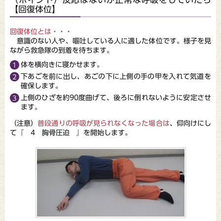
【回復体位】
回復体位とは・・・
意識のない人や、嘔吐している人に適した体位です。様子を見
ながら救急隊の到着を待ちます。
体を横向きに寝かせます。
下あごを前に出し、あごの下に上側の手の甲を入れて気道を
確保します。
上側のひざを約90度曲げて、後ろに倒れないように安定させ
ます。
（注意）
普段通りの呼吸が見られなくなった場合は
、仰向けにし
て『 4 胸骨圧迫 』を開始します。