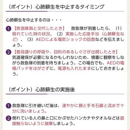
（ポイント）心肺蘇生を中止するタイミング
心肺蘇生を中止するのは・・・
【救急隊員と交代したとき】
救急隊が到着したら、（1）
倒れていた時の状況
、（2）
実施した応急手当（心肺蘇生な
ど）
、（3）
AEDによる電気ショックの回数
などを伝えまし
ょう。
【普段通りの呼吸や、目的のあるしぐさが出現したとき】
気道確保が必要になるかもしれないため、慎重に観察をしな
がら救急隊の到着を待ちましょう。この場合でも、
AEDの電
極パッドをはがさず
に、
電源も入れたまま
にしておきましょ
う。
（ポイント）心肺蘇生の実施後
救急隊に引き継いだ後は、
速やかに顔と手を石鹸と流水で十
分に洗いましょう
。
倒れている人の鼻と口にかぶせたハンカチやタオルなどは
直
接触らないように破棄
しましょう。