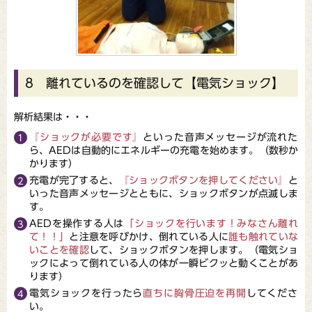
8 離れているのを確認して【電気ショック】
解析結果は・・・
『ショックが必要です』
といった音声メッセージが流れた
ら、AEDは自動的にエネルギーの充電を始めます。（数秒か
かります）
充電が完了すると、
『ショックボタンを押してください』
と
いった音声メッセージとともに、ショックボタンが点滅しま
す。
AEDを操作する人は
「ショックを行います！みなさん離れ
て！！」
と注意を呼びかけ、倒れている人に
誰も触れていな
いことを確認
して、ショックボタンを押します。（電気ショ
ックによって倒れている人の体が一瞬ビクッと動くことがあ
ります）
電気ショックを行ったら
直ちに胸骨圧迫を再開
してくださ
い。