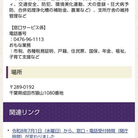
ィ、交通安全、防犯、環境美化運動、犬の登録・狂犬病予
防、合併処理浄化槽の補助金、農業など）、支所庁舎の維持
管理など
【窓口サービス係】
電話番号
：0476-96-1113
おもな業務
：市税、各種税務証明、戸籍、住民票、国保、年金、福祉、
子育て支援など
場所
〒289-0192
千葉県成田市猿山1080番地
関連リンク
令和8年7月1日（水曜日）から、窓口・電話受付時間（開庁
時間）が変わりました