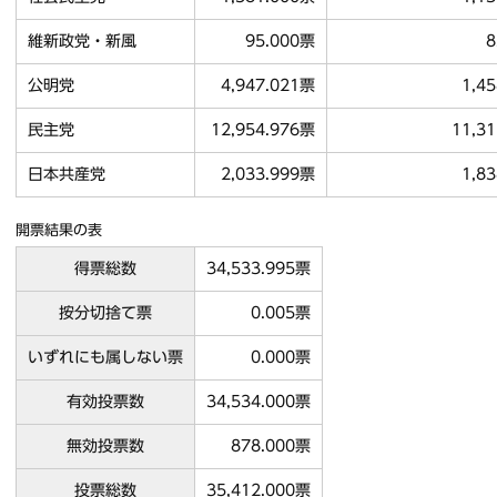
維新政党・新風
95.000票
8
公明党
4,947.021票
1,4
民主党
12,954.976票
11,3
日本共産党
2,033.999票
1,8
開票結果の表
得票総数
34,533.995票
按分切捨て票
0.005票
いずれにも属しない票
0.000票
有効投票数
34,534.000票
無効投票数
878.000票
投票総数
35,412.000票