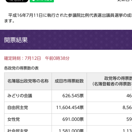
平成16年7月11日に執行された参議院比例代表選出議員選挙の
ます。
開票結果
確定時刻：7月12日 午前0時38分
各政党の得票数の表
政党等の得票
名簿届出政党等の名称
成田市得票総数
（名簿登載者の得票数
みどりの会議
626.545票
46
自由民主党
11,604.454票
8,5
女性党
691.000票
59
社会民主党
1,581.000票
1,1