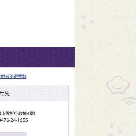
登載者別得票数
せ先
地（市役所行政棟4階）
6-24-1655