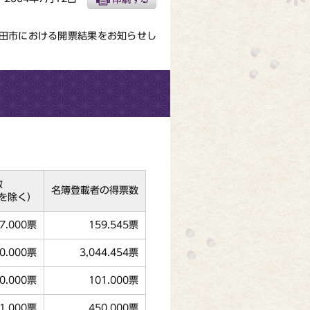
成田市における開票結果をお知らせし
数
名簿登載者の得票数
を除く）
7.000票
159.545票
60.000票
3,044.454票
0.000票
101.000票
31.000票
450.000票