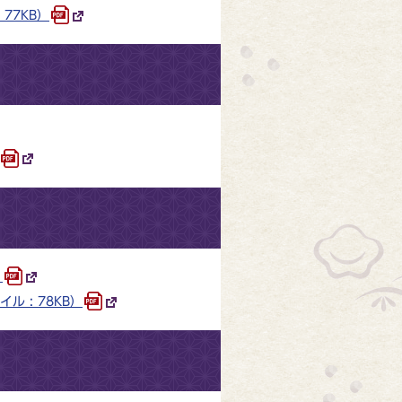
77KB）
）
 : 78KB）