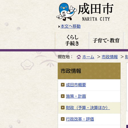
本文へ移動
現在地：
ホーム
市政情報
市政情報
成田市概要
施策・計画
財政（予算・決算ほか）
行政改革・評価