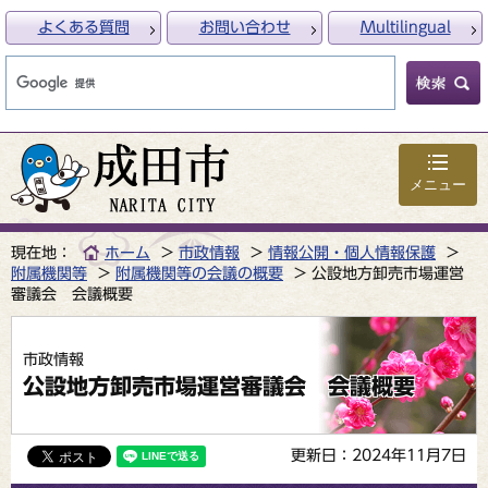
よくある質問
お問い合わせ
Multilingual
メニュー
現在地：
ホーム
市政情報
情報公開・個人情報保護
附属機関等
附属機関等の会議の概要
公設地方卸売市場運営
審議会 会議概要
市政情報
公設地方卸売市場運営審議会 会議概要
更新日：2024年11月7日