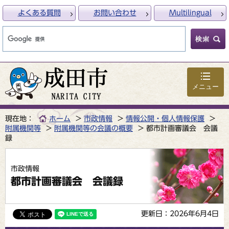
よくある質問
お問い合わせ
Multilingual
メニュー
現在地：
ホーム
市政情報
情報公開・個人情報保護
附属機関等
附属機関等の会議の概要
都市計画審議会 会議
録
市政情報
都市計画審議会 会議録
更新日：2026年6月4日