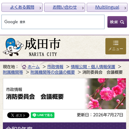
よくある質問
お問い合わせ
Multilingual
メニュー
現在地：
ホーム
市政情報
情報公開・個人情報保護
附属機関等
附属機関等の会議の概要
消防委員会 会議概要
市政情報
消防委員会 会議概要
更新日：2026年7月27日