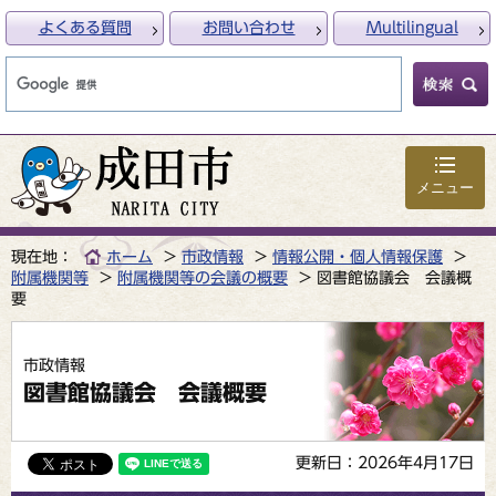
よくある質問
お問い合わせ
Multilingual
メニュー
現在地：
ホーム
市政情報
情報公開・個人情報保護
附属機関等
附属機関等の会議の概要
図書館協議会 会議概
要
市政情報
図書館協議会 会議概要
更新日：2026年4月17日