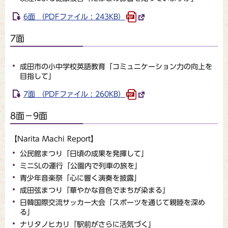
6面 （PDFファイル : 243KB）
7面
成田市の小中学校英語教育「コミュニケーション力の向上を
目指して」
7面 （PDFファイル : 260KB）
8面－9面
【Narita Machi Report】
公民館まつり「日頃の成果を発揮して」
ミニSLの運行「公園内で列車の旅を」
青少年音楽祭「心に響く演奏を披露」
成田弦まつり「華やかな音色でまちが染まる」
日韓国際交流サッカー大会「スポーツを通じて親睦を深め
る」
ナリタノヒカリ「駅前がさらに活気づく」