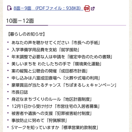
8面－9面 （PDFファイル : 938KB）
10面－12面
【暮らしのお知らせ】
あなたの声を聴かせてください「市長への手紙」
入学準備学用品費を支給「就学援助」
年末調整で必要な人は申請を「確定申告のための書類」
美しいまちを わたしたちの手で「環境美化運動」
案の縦覧と公聴会の開催「成田都市計画」
申し込みは八富成田斎場へ「火葬や式場の利用」
豪華賞品が当たるチャンス「ちばまるしぇキャンペーン」
市長日誌
身近なまちづくりのルール「地区計画制度」
12月1日から受け付け「市営住宅の入居者募集」
被害者や遺族への支援「犯罪被害給付制度」
事故防止に努めて「狩猟解禁」
Sマークを知っていますか「標準営業約款制度」