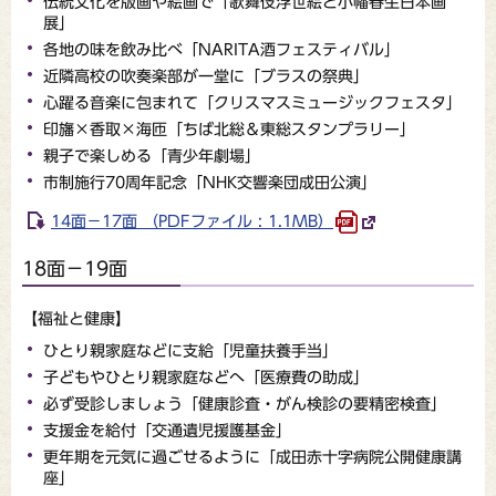
伝統文化を版画や絵画で「歌舞伎浮世絵と小幡春生日本画
展」
各地の味を飲み比べ「NARITA酒フェスティバル」
近隣高校の吹奏楽部が一堂に「ブラスの祭典」
心躍る音楽に包まれて「クリスマスミュージックフェスタ」
印旛×香取×海匝「ちば北総＆東総スタンプラリー」
親子で楽しめる「青少年劇場」
市制施行70周年記念「NHK交響楽団成田公演」
14面－17面 （PDFファイル : 1.1MB）
18面－19面
【福祉と健康】
ひとり親家庭などに支給「児童扶養手当」
子どもやひとり親家庭などへ「医療費の助成」
必ず受診しましょう「健康診査・がん検診の要精密検査」
支援金を給付「交通遺児援護基金」
更年期を元気に過ごせるように「成田赤十字病院公開健康講
座」