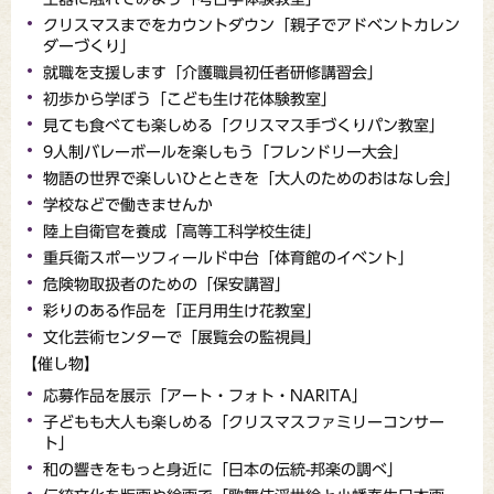
クリスマスまでをカウントダウン「親子でアドベントカレン
ダーづくり」
就職を支援します「介護職員初任者研修講習会」
初歩から学ぼう「こども生け花体験教室」
見ても食べても楽しめる「クリスマス手づくりパン教室」
9人制バレーボールを楽しもう「フレンドリー大会」
物語の世界で楽しいひとときを「大人のためのおはなし会」
学校などで働きませんか
陸上自衛官を養成「高等工科学校生徒」
重兵衛スポーツフィールド中台「体育館のイベント」
危険物取扱者のための「保安講習」
彩りのある作品を「正月用生け花教室」
文化芸術センターで「展覧会の監視員」
【催し物】
応募作品を展示「アート・フォト・NARITA」
子どもも大人も楽しめる「クリスマスファミリーコンサー
ト」
和の響きをもっと身近に「日本の伝統-邦楽の調べ」