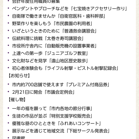
会計年度任用職員の募集
ペンダントやブローチなどを「七宝焼きアクセサリー作り」
自衛隊で働きませんか「自衛官医科・歯科幹部」
野菜作りを楽しもう「市民農園の利用者」
いざというときのために「普通救命講習会」
伝統料理に挑戦「太巻き寿司講習会」
市役所庁舎内に「自動販売機の設置事業者」
上達への第一歩「ジュニアゴルフ教室」
文化財などを見学「遠山地区歴史散歩」
初心者体験会も「ライフル射撃・ピストル射撃記録会」
【お知らせ】
市内約700店舗で使えます「プレミアム付商品券」
2月21日に開会「市議会定例会」
【催し物】
一年の福を願って「市内各地の節分行事」
生徒の作品が並ぶ「特別支援学校販売会」
優雅な昼のひとときを「ふれあいコンサート」
展示などを通じて地域交流「下総サークル発表会」
図書館