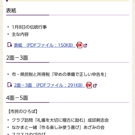
表紙
1月8日の伝統行事
主な内容
表紙 （PDFファイル : 150KB）
2面－3面
市・県民税と所得税「早めの準備で正しい申告を」
2面－3面 （PDFファイル : 291KB）
4面－5面
【市民のひろば】
クラブ訪問「礼儀を大切に稽古に励む」成邱剣志会
なかまと一緒「作る楽しみ使う喜び」あざみの会
スクスクのびのび