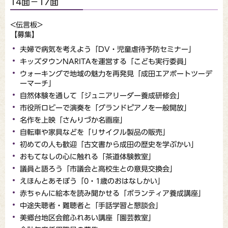
14面－17面
<伝言板>
【募集】
夫婦で病気を考えよう「DV・児童虐待予防セミナー」
キッズタウンNARITAを運営する「こども実行委員」
ウォーキングで地域の魅力を再発見「成田エアポートツーデ
ーマーチ」
自然体験を通して「ジュニアリーダー養成研修会」
市役所ロビーで演奏を「グランドピアノを一般開放」
名作を上映「さんりづか名画座」
自転車や家具などを「リサイクル製品の販売」
初めての人も歓迎「古文書から成田の歴史を学ぶかい」
おもてなしの心に触れる「茶道体験教室」
議員と語ろう「市議会と高校生との意見交換会」
えほんとあそぼう「0・1歳のおはなしかい」
赤ちゃんに絵本を読み聞かせる「ボランティア養成講座」
中途失聴者・難聴者と「手話学習と懇談会」
美郷台地区会館ふれあい講座「園芸教室」