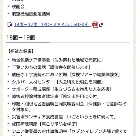
映画会
航空機騒音測定結果
14面－17面 （PDFファイル : 507KB）
18面－19面
【福祉と健康】
地域包括ケア講演会「住み慣れた地域で元気に」
千葉いのちの電話「講演会を開催します」
成田赤十字病院ふれあい広場「探検ツアーや職業体験を」
シルバー人材センター「入会特別説明会を開催」
サポーター養成講座「生きづらさを抱えた人を応援」
障害者控除対象者認定書「確定申告用に交付」
印旛・利根地区看護職合同就職説明会「保健師・助産師など
を対象に」
災害ボランティア養成講座「いざというときに備えて」
成田病院講座「肩こり予防を学ぶ」
シニア従業員のお仕事説明会「セブン-イレブン店舗で働くた