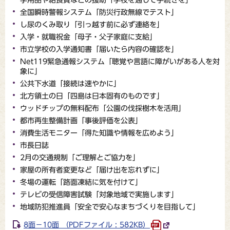
全国瞬時警報システム「防災行政無線でテスト」
し尿のくみ取り「引っ越す前に必ず連絡を」
入学・就職祝金「母子・父子家庭に支給」
市立学校の入学通知書「届いたら内容の確認を」
Net119緊急通報システム「聴覚や言語に障がいがある人を対
象に」
公共下水道「接続は速やかに」
北方領土の日「四島は日本固有のものです」
ウッドチップの無料配布「公園の伐採樹木を活用」
都市再生整備計画「事後評価を公表」
消費生活モニター「得た知識や情報を広めよう」
市長日誌
2月の交通規制「ご理解とご協力を」
家屋の所有者変更など「届け出を忘れずに」
冬場の運転「路面凍結に気を付けて」
テレビの受信障害試験「対象地域で実施します」
地域防犯推進員「安全で安心なまちづくりを目指して」
8面－10面 （PDFファイル : 582KB）