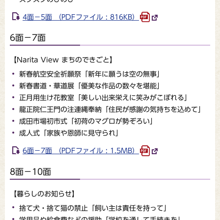
4面－5面 （PDFファイル : 816KB）
6面－7面
【Narita View まちのできごと】
新春航空安全祈願祭「新年に願うは空の無事」
新春書道・華道展「優美な作品の数々を堪能」
正月用生け花教室「美しい出来栄えに笑みがこぼれる」
龍正院仁王門の注連縄奉納「住民が感謝の気持ちを込めて」
成田市場初市式「初荷のマグロが勢ぞろい」
成人式「家族や恩師に見守られ」
6面－7面 （PDFファイル : 1.5MB）
8面－10面
【暮らしのお知らせ】
捨て犬・捨て猫の禁止「飼い主は責任を持って」
学用品や給食費などの援助「学校を通して手続きを」