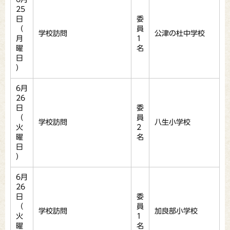
25
日
委
（
員
学校訪問
公津の杜中学校
月
1
曜
名
日
）
6月
26
日
委
（
員
学校訪問
八生小学校
火
2
曜
名
日
）
6月
26
日
委
（
員
学校訪問
加良部小学校
火
1
曜
名