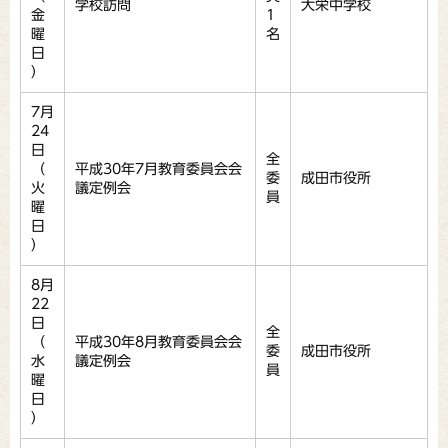
学校訪問
大栄中学校
金
1
曜
名
日
）
7月
24
日
全
（
平成30年7月教育委員会会
委
成田市役所
火
議定例会
員
曜
日
）
8月
22
日
全
（
平成30年8月教育委員会会
委
成田市役所
水
議定例会
員
曜
日
）