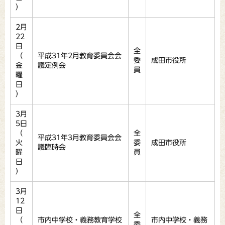
）
2月
22
日
全
（
平成31年2月教育委員会会
委
成田市役所
金
議定例会
員
曜
日
）
3月
5日
（
全
平成31年3月教育委員会会
火
委
成田市役所
議臨時会
曜
員
日
）
3月
12
日
全
（
市内中学校・義務教育学校
市内中学校・義務
委