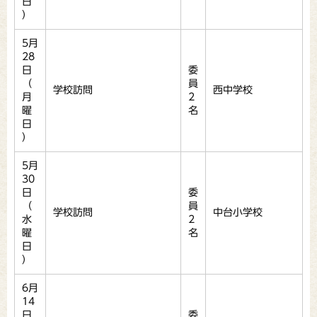
日
）
5月
28
日
委
（
員
学校訪問
西中学校
月
2
曜
名
日
）
5月
30
日
委
（
員
学校訪問
中台小学校
水
2
曜
名
日
）
6月
14
日
委