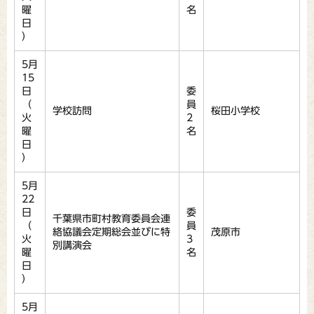
曜
名
日
）
5月
15
日
委
（
員
学校訪問
桜田小学校
火
2
曜
名
日
）
5月
22
日
委
千葉県市町村教育委員会連
（
員
絡協議会定期総会並びに特
茂原市
火
3
別講演会
曜
名
日
）
5月