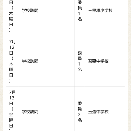
日
委
（
員
学校訪問
三里塚小学校
木
1
曜
名
日
）
7月
12
日
委
（
員
学校訪問
吾妻中学校
木
1
曜
名
日
）
7月
13
日
委
（
員
学校訪問
玉造中学校
金
2
曜
名
日