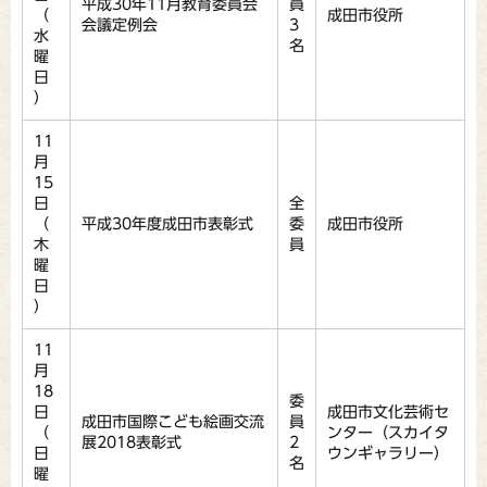
平成30年11月教育委員会
員
（
成田市役所
会議定例会
3
水
名
曜
日
）
11
月
15
日
全
（
平成30年度成田市表彰式
委
成田市役所
木
員
曜
日
）
11
月
18
委
日
成田市文化芸術セ
成田市国際こども絵画交流
員
（
ンター（スカイタ
展2018表彰式
2
日
ウンギャラリー）
名
曜