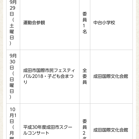
9月
29
日
委
（
員
運動会参観
中台小学校
土
1
曜
名
日
）
9月
30
日
成田市国際市民フェスティ
全
（
バル2018・子ども会まつ
委
成田国際文化会館
日
り
員
曜
日
）
10
月1
日
委
（
平成30年度成田市スクー
員
成田国際文化会館
月
ルコンサート
2