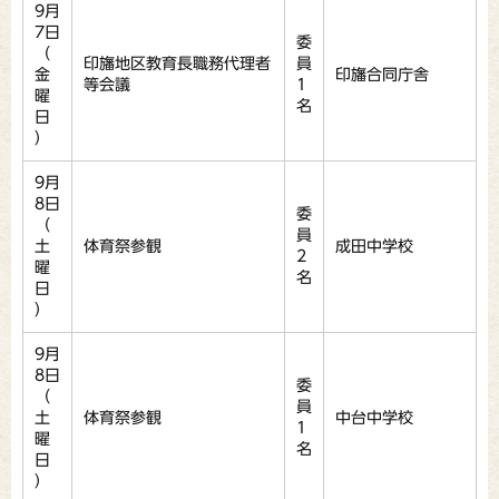
9月
7日
委
（
印旛地区教育長職務代理者
員
金
印旛合同庁舎
等会議
1
曜
名
日
）
9月
8日
委
（
員
土
体育祭参観
成田中学校
2
曜
名
日
）
9月
8日
委
（
員
土
体育祭参観
中台中学校
1
曜
名
日
）