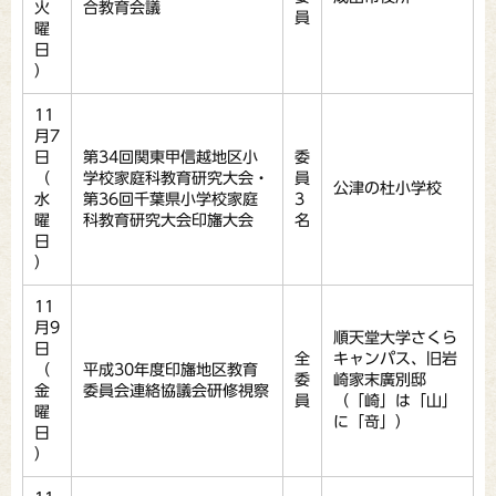
火
合教育会議
員
曜
日
）
11
月7
日
第34回関東甲信越地区小
委
（
学校家庭科教育研究大会・
員
公津の杜小学校
水
第36回千葉県小学校家庭
3
曜
科教育研究大会印旛大会
名
日
）
11
月9
順天堂大学さくら
日
全
キャンパス、旧岩
（
平成30年度印旛地区教育
委
崎家末廣別邸
金
委員会連絡協議会研修視察
員
（「崎」は「山」
曜
に「竒」）
日
）