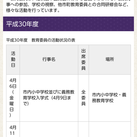
事への参加、学校の視察、他市町教育委員との合同研修会など、
様々な活動を行っています。
平成30年度
平成30年度 教育委員の活動状況の表
出
活
席
動
行事名
場所
委
日
員
4月
6日
（
市内小中学校並びに義務教
全
市内小中学校・義
金
育学校入学式（4月9日ま
委
務教育学校
曜
で）
員
日
）
4月
11