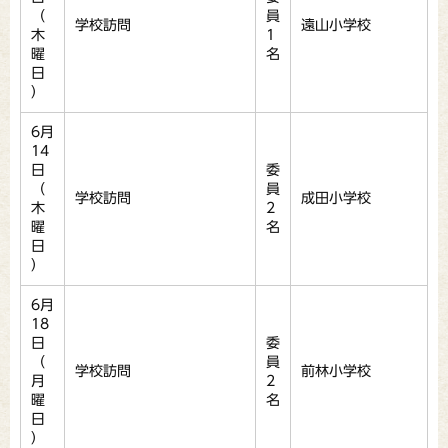
（
員
学校訪問
遠山小学校
木
1
曜
名
日
）
6月
14
日
委
（
員
学校訪問
成田小学校
木
2
曜
名
日
）
6月
18
日
委
（
員
学校訪問
前林小学校
月
2
曜
名
日
）