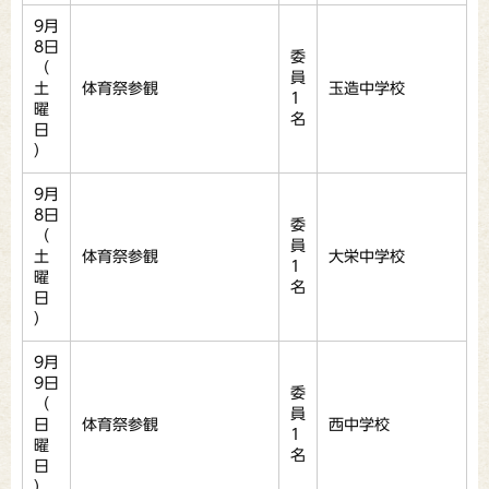
9月
8日
委
（
員
土
体育祭参観
玉造中学校
1
曜
名
日
）
9月
8日
委
（
員
土
体育祭参観
大栄中学校
1
曜
名
日
）
9月
9日
委
（
員
日
体育祭参観
西中学校
1
曜
名
日
）