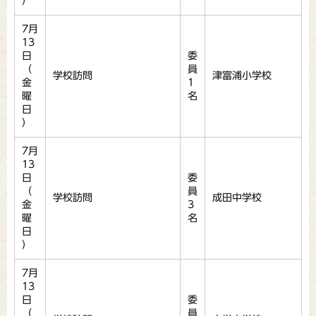
）
7月
13
日
委
（
員
学校訪問
津富浦小学校
金
1
曜
名
日
）
7月
13
日
委
（
員
学校訪問
成田中学校
金
3
曜
名
日
）
7月
13
日
委
（
員