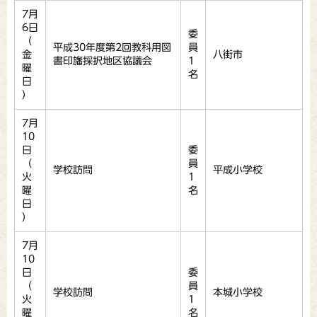
7月
6日
委
（
平成30年度第2回教科用図
員
金
八街市
書印旛採択地区協議会
1
曜
名
日
）
7月
10
日
委
（
員
学校訪問
平成小学校
火
1
曜
名
日
）
7月
10
日
委
（
員
学校訪問
本城小学校
火
1
曜
名