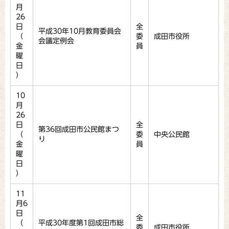
月
26
日
全
平成30年10月教育委員会
（
委
成田市役所
会議定例会
金
員
曜
日
）
10
月
26
日
全
第36回成田市公民館まつ
（
委
中央公民館
り
金
員
曜
日
）
11
月6
日
全
（
平成30年度第1回成田市総
委
成田市役所