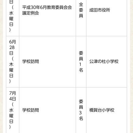
日
全
（
平成30年6月教育委員会会
委
成田市役所
水
議定例会
員
曜
日
）
6月
28
日
委
（
員
学校訪問
公津の杜小学校
木
1
曜
名
日
）
7月
4日
委
（
員
水
学校訪問
橋賀台小学校
3
曜
名
日
）