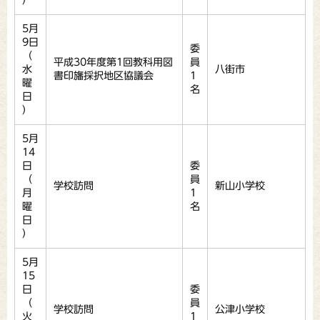
）
5月
9日
委
（
平成30年度第1回教科用図
員
水
八街市
書印旛採択地区協議会
1
曜
名
日
）
5月
14
日
委
（
員
学校訪問
新山小学校
月
1
曜
名
日
）
5月
15
日
委
（
員
学校訪問
公津小学校
火
1