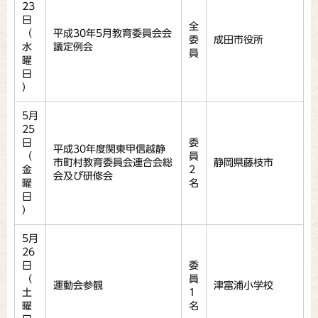
23
日
全
（
平成30年5月教育委員会会
委
成田市役所
水
議定例会
員
曜
日
）
5月
25
日
委
平成30年度関東甲信越静
（
員
市町村教育委員会連合会総
静岡県藤枝市
金
2
会及び研修会
曜
名
日
）
5月
26
日
委
（
員
運動会参観
津富浦小学校
土
1
曜
名