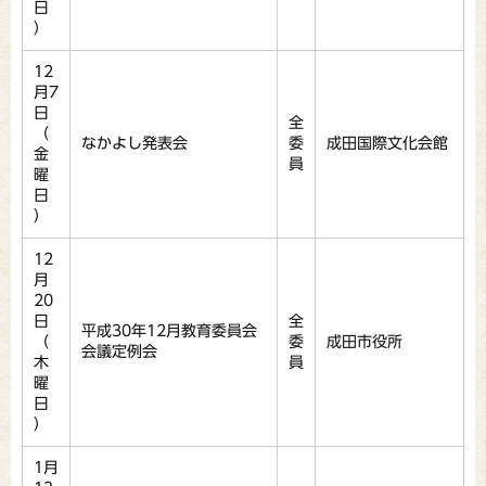
日
）
12
月7
日
全
（
なかよし発表会
委
成田国際文化会館
金
員
曜
日
）
12
月
20
日
全
平成30年12月教育委員会
（
委
成田市役所
会議定例会
木
員
曜
日
）
1月