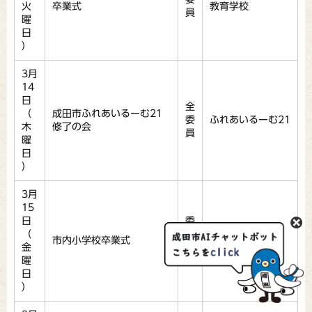
火
卒業式
教育学校
員
曜
日
）
3月
14
日
全
（
成田市ふれあいるーむ21
委
ふれあいるーむ21
木
修了の会
員
曜
日
）
3月
15
日
委
（
員
市内小学校卒業式
市内小学校
金
2
曜
名
日
）