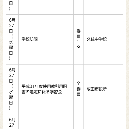
日
）
6月
27
日
委
（
員
学校訪問
久住中学校
水
1
曜
名
日
）
6月
27
日
全
（
平成31年度使用教科用図
委
成田市役所
水
書の選定に係る学習会
員
曜
日
）
6月
27