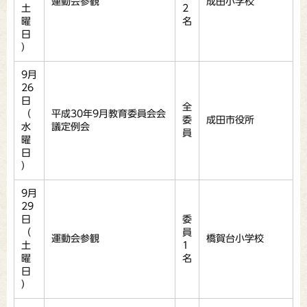
運動会参観
成田小学校
土
2
曜
名
日
）
9月
26
日
全
（
平成30年9月教育委員会会
委
成田市役所
水
議定例会
員
曜
日
）
9月
29
日
委
（
員
運動会参観
橋賀台小学校
土
1
曜
名
日
）