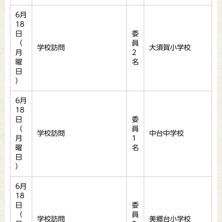
6月
18
日
委
（
員
学校訪問
大須賀小学校
月
2
曜
名
日
）
6月
18
日
委
（
員
学校訪問
中台中学校
月
1
曜
名
日
）
6月
18
日
委
（
員
学校訪問
美郷台小学校