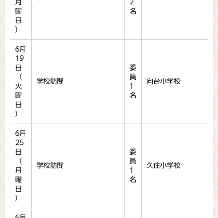
月
2
曜
名
日
）
6月
19
日
委
（
員
学校訪問
向台小学校
火
1
曜
名
日
）
6月
25
日
委
（
員
学校訪問
久住小学校
月
1
曜
名
日
）
6月