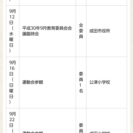
9月
12
日
全
（
平成30年9月教育委員会会
委
成田市役所
水
議臨時会
員
曜
日
）
9月
16
日
委
（
員
運動会参観
公津小学校
日
1
曜
名
日
）
9月
22
日
委
（
員