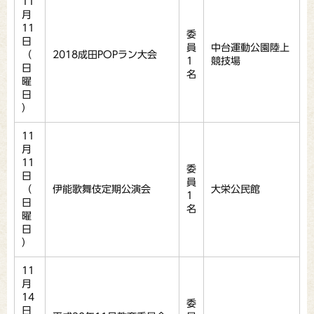
11
月
11
委
日
員
中台運動公園陸上
（
2018成田POPラン大会
1
競技場
日
名
曜
日
）
11
月
11
委
日
員
（
伊能歌舞伎定期公演会
大栄公民館
1
日
名
曜
日
）
11
月
14
委
日