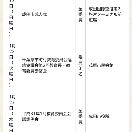
13
日
全
成田国際空港第2
（
成田市成人式
委
旅客ターミナル前
日
員
広場
曜
日
）
1月
22
日
委
千葉県市町村教育委員会連
（
員
絡協議会第2回教育長・教
茂原市民会館
火
3
育委員研修会
曜
名
日
）
1月
23
日
全
（
平成31年1月教育委員会会
委
成田市役所
水
議定例会
員
曜
日