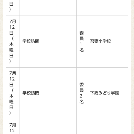
日
）
7月
12
日
委
（
員
学校訪問
吾妻小学校
木
1
曜
名
日
）
7月
12
日
委
（
員
学校訪問
下総みどり学園
木
2
曜
名
日
）
7月
12