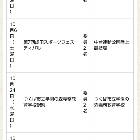
曜
名
日
）
10
月6
日
委
（
第7回成田スポーツフェス
員
中台運動公園陸上
土
ティバル
2
競技場
曜
名
日
）
10
月
24
委
日
つくば市立学園の森義務教
員
つくば市立学園の
（
育学校視察
2
森義務教育学校
水
名
曜
日
）
10