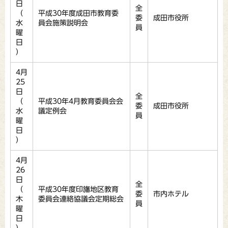
日
全
（
平成30年度成田市教育委
委
成田市役所
水
員会施策説明会
員
曜
日
）
4月
25
日
全
（
平成30年4月教育委員会会
委
成田市役所
水
議定例会
員
曜
日
）
4月
26
日
全
（
平成30年度印旛地区教育
委
市内ホテル
木
委員会連絡協議会定期総会
員
曜
日