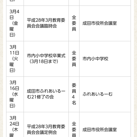
3月4
日
全
平成28年3月教育委
（金
委
成田市役所会議室
員会会議臨時会
曜
員
日）
3月
11日
全
市内小中学校卒業式
（火
委
市内小中学校
（3月18日まで）
曜
員
日）
3月
委
16日
成田市ふれあいるー
員
（水
ふれあいるーむ
む21修了の会
4
曜
名
日）
3月
24日
全
平成28年3月教育委
（木
委
成田市役所会議室
員会会議定例会
曜
員