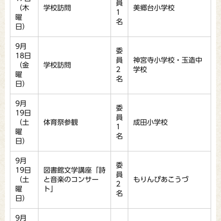
員
（木
学校訪問
美郷台小学校
1
曜
名
日）
9月
委
18日
員
神宮寺小学校・玉造中
（金
学校訪問
2
学校
曜
名
日）
9月
委
19日
員
（土
体育祭参観
成田小学校
1
曜
名
日）
9月
委
19日
図書館文学講座「詩
員
（土
と音楽のコンサー
もりんぴあこうづ
2
曜
ト」
名
日）
9月