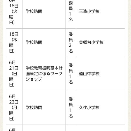
6月
委
16日
員
（火
学校訪問
玉造小学校
1
曜
名
日）
18日
委
（木
員
学校訪問
美郷台小学校
曜
2
日）
名
6月
委
21日
学校教育振興基本計
員
（日
画策定に係るワーク
遠山中学校
1
曜
ショップ
名
日）
6月
委
22日
員
（月
学校訪問
久住小学校
1
曜
名
日）
6月