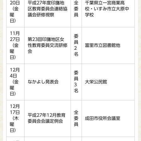
20日
平成27年度印旛地
全
千葉県立一宮商業高
（金
区教育委員会連絡協
委
校・いすみ市立大原中
曜
議会研修視察
員
学校
日）
11月
委
27日
第23回印旛地区女
員
（金
性教育委員交流研修
富里市立図書館他
2
曜
会
名
日）
12月
委
4日
員
（金
なかよし発表会
大栄公民館
3
曜
名
日）
12月
17日
全
平成27年12月教育
（木
委
成田市役所会議室
委員会会議定例会
曜
員
日）