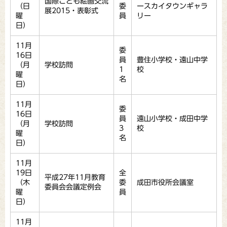
国際こども絵画交流
（日
委
ースカイタウンギャラ
展2015・表彰式
曜
員
リー
日）
11月
委
16日
員
豊住小学校・遠山中学
（月
学校訪問
1
校
曜
名
日）
11月
委
16日
員
遠山小学校・成田中学
（月
学校訪問
3
校
曜
名
日）
11月
19日
全
平成27年11月教育
（木
委
成田市役所会議室
委員会会議定例会
曜
員
日）
11月