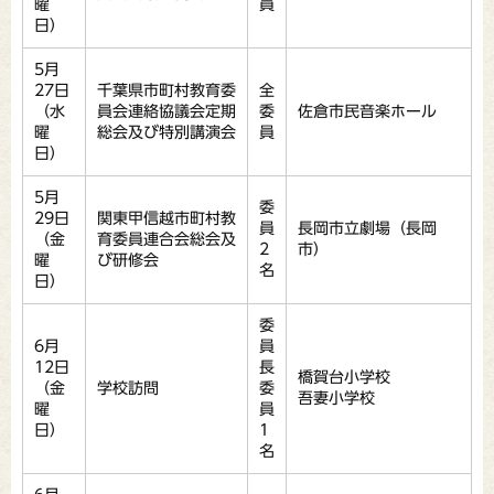
曜
員
日）
5月
27日
千葉県市町村教育委
全
（水
員会連絡協議会定期
委
佐倉市民音楽ホール
曜
総会及び特別講演会
員
日）
5月
委
29日
関東甲信越市町村教
員
長岡市立劇場（長岡
（金
育委員連合会総会及
2
市）
曜
び研修会
名
日）
委
6月
員
12日
長
橋賀台小学校
（金
学校訪問
委
吾妻小学校
曜
員
日）
1
名