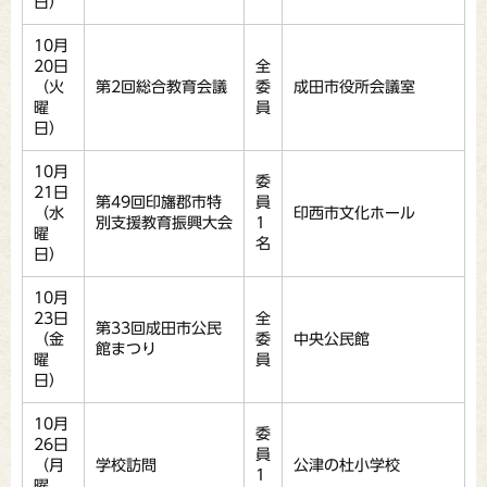
日）
10月
20日
全
（火
第2回総合教育会議
委
成田市役所会議室
曜
員
日）
10月
委
21日
第49回印旛郡市特
員
（水
印西市文化ホール
別支援教育振興大会
1
曜
名
日）
10月
23日
全
第33回成田市公民
（金
委
中央公民館
館まつり
曜
員
日）
10月
委
26日
員
（月
学校訪問
公津の杜小学校
1
曜