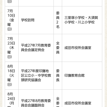
日）
7月
委
10日
員
三里塚小学校・大須賀
（金
学校訪問
2
小学校・川上小学校
曜
名
日）
7月
23日
全
平成27年7月教育委
（木
委
成田市役所会議室
員会会議定例会
曜
員
日）
8月
18日
平成27年度印旛地
委
（火
区公立小・中学校教
員
印旛教育会館
曜
頭研究協議会
長
日）
8月
24日
全
平成27年8月教育委
（月
委
成田市役所会議室
員会会議臨時会