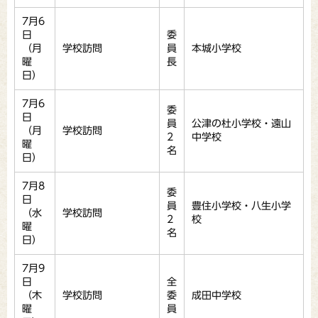
7月6
日
委
（月
学校訪問
員
本城小学校
曜
長
日）
7月6
委
日
員
公津の杜小学校・遠山
（月
学校訪問
2
中学校
曜
名
日）
7月8
委
日
員
豊住小学校・八生小学
（水
学校訪問
2
校
曜
名
日）
7月9
日
全
（木
学校訪問
委
成田中学校
曜
員