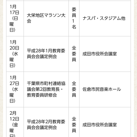
1月
委
17日
大栄地区マラソン大
員
（日
ナスパ・スタジアム他
会
1
曜
名
日）
1月
20日
全
平成28年1月教育委
（水
委
成田市役所会議室
員会会議定例会
曜
員
日）
1月
27日
千葉県市町村連絡協
全
（水
議会第2回教育長・
委
佐倉市民音楽ホール
曜
教育委員研修会
員
日）
2月
12日
全
平成28年2月教育委
（金
委
成田市役所会議室
員会会議定例会
曜
員
日）