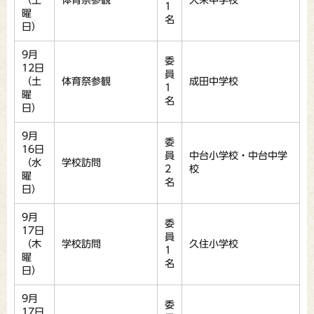
（土
体育祭参観
大栄中学校
1
曜
名
日）
9月
委
12日
員
（土
体育祭参観
成田中学校
1
曜
名
日）
9月
委
16日
員
中台小学校・中台中学
（水
学校訪問
2
校
曜
名
日）
9月
委
17日
員
（木
学校訪問
久住小学校
1
曜
名
日）
9月
委
17日