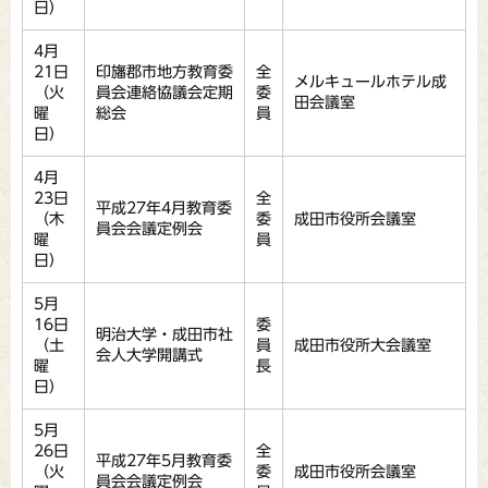
日）
4月
21日
印旛郡市地方教育委
全
メルキュールホテル成
（火
員会連絡協議会定期
委
田会議室
曜
総会
員
日）
4月
23日
全
平成27年4月教育委
（木
委
成田市役所会議室
員会会議定例会
曜
員
日）
5月
16日
委
明治大学・成田市社
（土
員
成田市役所大会議室
会人大学開講式
曜
長
日）
5月
26日
全
平成27年5月教育委
（火
委
成田市役所会議室
員会会議定例会