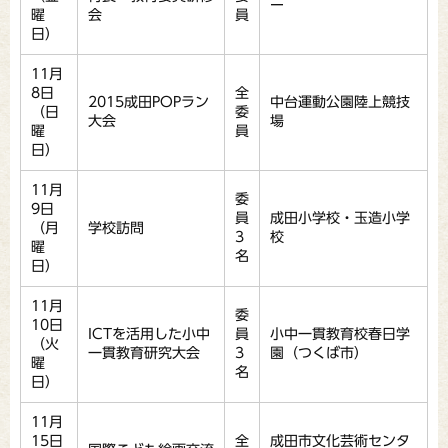
ー
曜
会
員
日）
11月
8日
全
2015成田POPラン
中台運動公園陸上競技
（日
委
大会
場
曜
員
日）
11月
委
9日
員
成田小学校・玉造小学
（月
学校訪問
3
校
曜
名
日）
11月
委
10日
ICTを活用した小中
員
小中一貫教育校春日学
（火
一貫教育研究大会
3
園（つくば市）
曜
名
日）
11月
15日
全
成田市文化芸術センタ