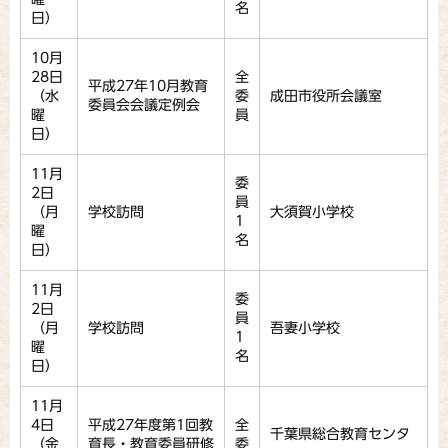
名
日）
10月
28日
全
平成27年10月教育
（水
委
成田市役所会議室
委員会会議定例会
曜
員
日）
11月
委
2日
員
（月
学校訪問
大須賀小学校
1
曜
名
日）
11月
委
2日
員
（月
学校訪問
吾妻小学校
1
曜
名
日）
11月
4日
平成27年度第1回教
全
千葉県総合教育センタ
（金
育長・教育委員研修
委