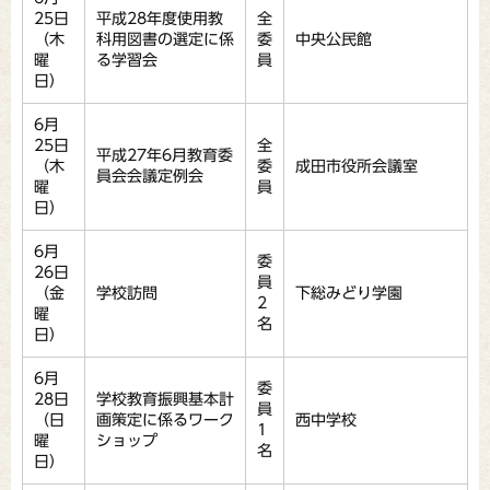
25日
平成28年度使用教
全
（木
科用図書の選定に係
委
中央公民館
曜
る学習会
員
日）
6月
25日
全
平成27年6月教育委
（木
委
成田市役所会議室
員会会議定例会
曜
員
日）
6月
委
26日
員
（金
学校訪問
下総みどり学園
2
曜
名
日）
6月
委
28日
学校教育振興基本計
員
（日
画策定に係るワーク
西中学校
1
曜
ショップ
名
日）