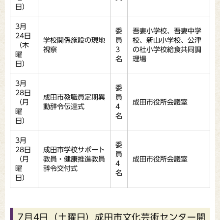
日）
3月
委
吾妻小学校、吾妻中学
24日
学校関係施設の現地
員
校、新山小学校、公津
（木
視察
3
の杜小学校給食共同調
曜
名
理場
日）
3月
委
28日
成田市教職員定期異
員
（月
成田市役所会議室
動辞令伝達式
4
曜
名
日）
3月
委
28日
成田市学校サポート
員
（月
教員・健康推進教員
成田市役所会議室
4
曜
辞令交付式
名
日）
7月4日（土曜日）成田市文化芸術センター開