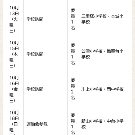
10月
委
13日
員
三里塚小学校・本城小
（火
学校訪問
1
学校
曜
名
日）
10月
委
15日
員
公津小学校・橋賀台小
（木
学校訪問
1
学校
曜
名
日）
10月
委
16日
員
（金
学校訪問
川上小学校・西中学校
2
曜
名
日）
10月
委
18日
員
新山小学校・中台小学
（日
運動会参観
1
校
曜
名