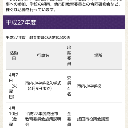
事への参加、学校の視察、他市町教育委員との合同研修会など、
様々な活動を行っています。
平成27年度
平成27年度 教育委員の活動状況の表
出
活動
席
行事名
場所
日
委
員
4月7
委
日
市内小中学校入学式
員
（火
市内小中学校
（4月9日まで）
4
曜
名
日）
4月
10日
平成27年度成田市
全
（金
教育委員会施策説明
委
成田市役所会議室
曜
会
員