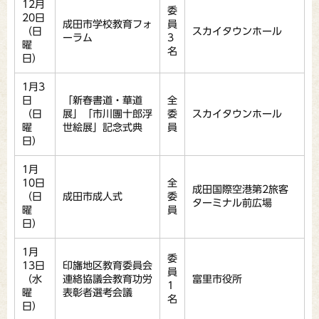
12月
委
20日
成田市学校教育フォ
員
（日
スカイタウンホール
ーラム
3
曜
名
日）
1月3
日
「新春書道・華道
全
（日
展」「市川團十郎浮
委
スカイタウンホール
曜
世絵展」記念式典
員
日）
1月
10日
全
成田国際空港第2旅客
（日
成田市成人式
委
ターミナル前広場
曜
員
日）
1月
委
13日
印旛地区教育委員会
員
（水
連絡協議会教育功労
富里市役所
1
曜
表彰者選考会議
名
日）