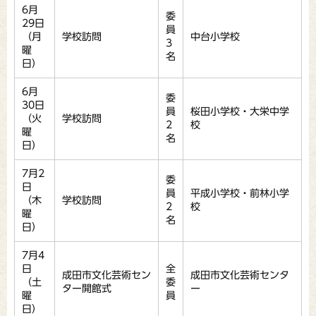
6月
委
29日
員
（月
学校訪問
中台小学校
3
曜
名
日）
6月
委
30日
員
桜田小学校・大栄中学
（火
学校訪問
2
校
曜
名
日）
7月2
委
日
員
平成小学校・前林小学
（木
学校訪問
2
校
曜
名
日）
7月4
日
全
成田市文化芸術セン
成田市文化芸術センタ
（土
委
ター開館式
ー
曜
員
日）