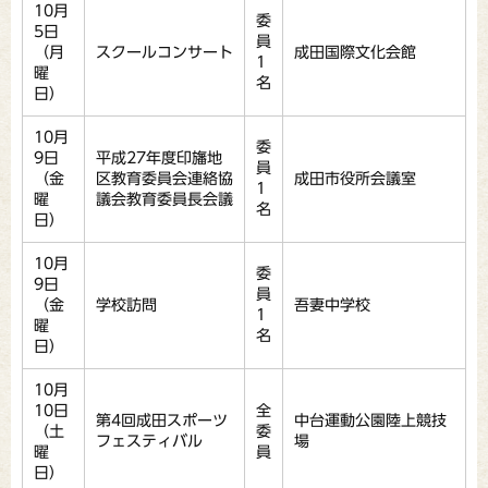
10月
委
5日
員
（月
スクールコンサート
成田国際文化会館
1
曜
名
日）
10月
委
9日
平成27年度印旛地
員
（金
区教育委員会連絡協
成田市役所会議室
1
曜
議会教育委員長会議
名
日）
10月
委
9日
員
（金
学校訪問
吾妻中学校
1
曜
名
日）
10月
10日
全
第4回成田スポーツ
中台運動公園陸上競技
（土
委
フェスティバル
場
曜
員
日）