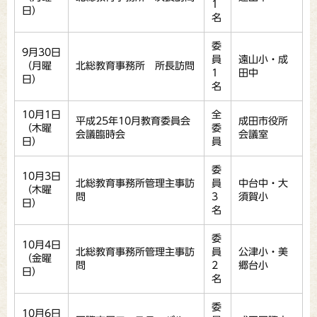
1
日）
名
委
9月30日
員
遠山小・成
（月曜
北総教育事務所 所長訪問
1
田中
日）
名
10月1日
全
平成25年10月教育委員会
成田市役所
（木曜
委
会議臨時会
会議室
日）
員
委
10月3日
北総教育事務所管理主事訪
員
中台中・大
（木曜
問
3
須賀小
日）
名
委
10月4日
北総教育事務所管理主事訪
員
公津小・美
（金曜
問
2
郷台小
日）
名
委
10月6日