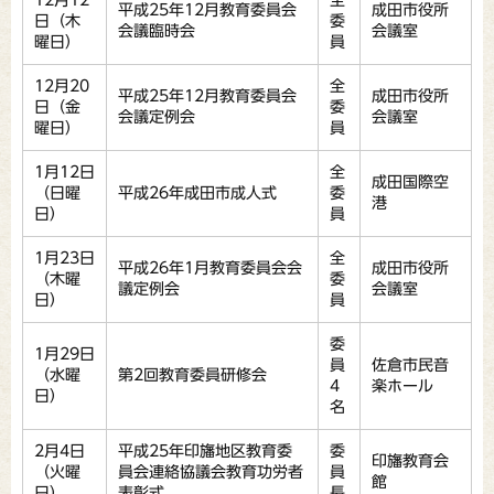
12月12
全
平成25年12月教育委員会
成田市役所
日（木
委
会議臨時会
会議室
曜日）
員
12月20
全
平成25年12月教育委員会
成田市役所
日（金
委
会議定例会
会議室
曜日）
員
1月12日
全
成田国際空
（日曜
平成26年成田市成人式
委
港
日）
員
1月23日
全
平成26年1月教育委員会会
成田市役所
（木曜
委
議定例会
会議室
日）
員
委
1月29日
員
佐倉市民音
（水曜
第2回教育委員研修会
4
楽ホール
日）
名
2月4日
平成25年印旛地区教育委
委
印旛教育会
（火曜
員会連絡協議会教育功労者
員
館
日）
表彰式
長