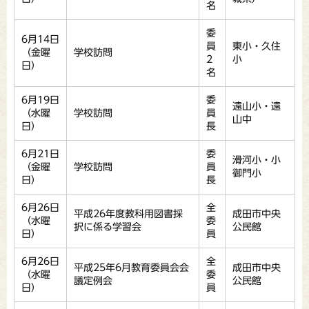
名
委
6月14日
員
東小・久住
（金曜
学校訪問
2
小
日）
名
6月19日
委
遠山小・遠
（水曜
学校訪問
員
山中
日）
長
6月21日
委
滑河小・小
（金曜
学校訪問
員
御門小
日）
長
6月26日
全
平成26年度教科用図書採
成田市中央
（水曜
委
択に係る学習会
公民館
日）
員
6月26日
全
平成25年6月教育委員会会
成田市中央
（水曜
委
議定例会
公民館
日）
員