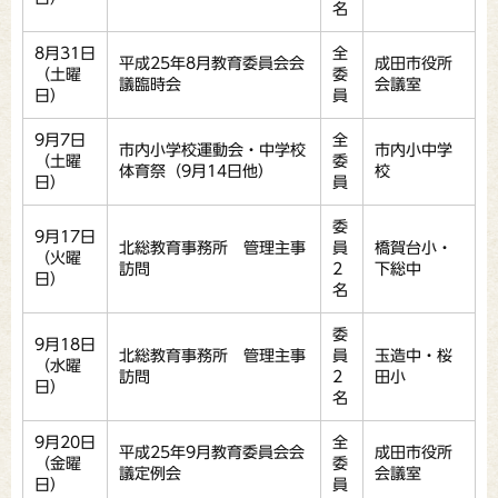
名
8月31日
全
平成25年8月教育委員会会
成田市役所
（土曜
委
議臨時会
会議室
日）
員
9月7日
全
市内小学校運動会・中学校
市内小中学
（土曜
委
体育祭（9月14日他）
校
日）
員
委
9月17日
北総教育事務所 管理主事
員
橋賀台小・
（火曜
訪問
2
下総中
日）
名
委
9月18日
北総教育事務所 管理主事
員
玉造中・桜
（水曜
訪問
2
田小
日）
名
9月20日
全
平成25年9月教育委員会会
成田市役所
（金曜
委
議定例会
会議室
日）
員