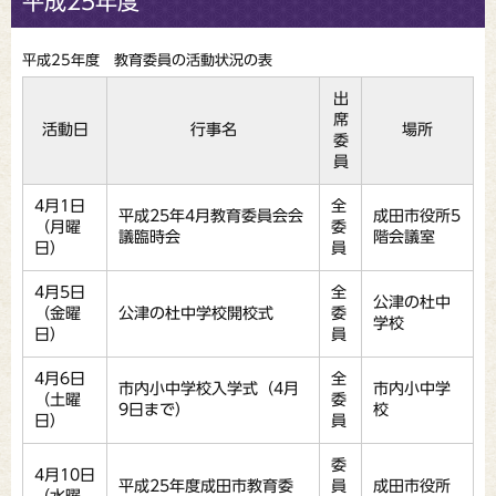
平成25年度
平成25年度 教育委員の活動状況の表
出
席
活動日
行事名
場所
委
員
4月1日
全
平成25年4月教育委員会会
成田市役所5
（月曜
委
議臨時会
階会議室
日）
員
4月5日
全
公津の杜中
（金曜
公津の杜中学校開校式
委
学校
日）
員
4月6日
全
市内小中学校入学式（4月
市内小中学
（土曜
委
9日まで）
校
日）
員
委
4月10日
平成25年度成田市教育委
員
成田市役所