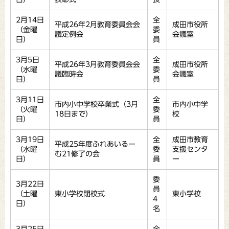
2月14日
全
平成26年2月教育委員会会
成田市役所
（金曜
委
議定例会
会議室
日）
員
3月5日
全
平成26年3月教育委員会会
成田市役所
（水曜
委
議臨時会
会議室
日）
員
3月11日
全
市内小中学校卒業式（3月
市内小中学
（火曜
委
18日まで）
校
日）
員
3月19日
全
成田市教育
平成25年度ふれあいるー
（水曜
委
支援センタ
む21修了の会
日）
員
ー
委
3月22日
員
（土曜
東小学校閉校式
東小学校
4
日）
名