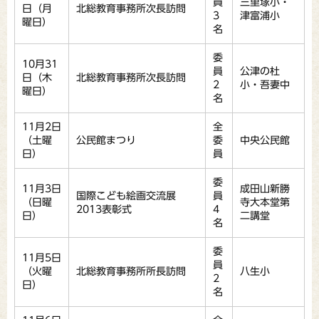
員
三里塚小・
日（月
北総教育事務所次長訪問
3
津富浦小
曜日）
名
委
10月31
員
公津の杜
日（木
北総教育事務所次長訪問
2
小・吾妻中
曜日）
名
11月2日
全
（土曜
公民館まつり
委
中央公民館
日）
員
委
11月3日
成田山新勝
国際こども絵画交流展
員
（日曜
寺大本堂第
2013表彰式
4
日）
二講堂
名
委
11月5日
員
（火曜
北総教育事務所所長訪問
八生小
2
日）
名