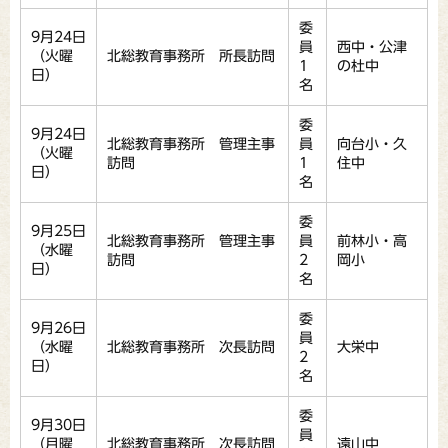
委
9月24日
員
西中・公津
（火曜
北総教育事務所 所長訪問
1
の杜中
日）
名
委
9月24日
北総教育事務所 管理主事
員
向台小・久
（火曜
訪問
1
住中
日）
名
委
9月25日
北総教育事務所 管理主事
員
前林小・高
（水曜
訪問
2
岡小
日）
名
委
9月26日
員
（水曜
北総教育事務所 次長訪問
大栄中
2
日）
名
委
9月30日
員
（月曜
北総教育事務所 次長訪問
遠山中