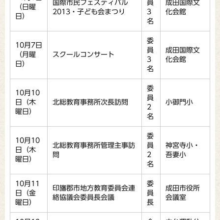
国際市民フェスティバル
員
成田国際文
（日曜
2013・子ども会まつり
3
化会館
日）
名
委
10月7日
員
成田国際文
（月曜
スクールコンサート
3
化会館
日）
名
委
10月10
員
日（木
北総教育事務所次長訪問
小御門小
2
曜日）
名
委
10月10
北総教育事務所管理主事訪
員
神宮寺小・
日（木
問
2
吾妻小
曜日）
名
10月11
委
印旛郡市地方教育委員会連
成田市役所
日（金
員
絡協議会委員長会議
会議室
曜日）
長