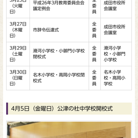
3月25日
全
平成26年3月教育委員会会
成田市役所
（火曜
委
議定例会
会議室
日）
員
3月27日
全
成田市役所
（木曜
市辞令伝達式
委
会議室
日）
員
3月29日
全
滑河小学
滑河小学校・小御門小学校
（土曜
委
校・小御門
閉校式
日）
員
小学校
3月30日
全
名木小学
名木小学校・高岡小学校閉
（日曜
委
校・高岡小
校式
日）
員
学校
4月5日（金曜日）公津の杜中学校開校式