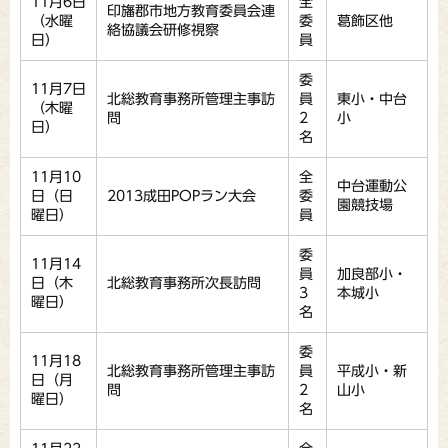
11月6日
全
印旛郡市地方教育委員会連
（水曜
委
葛飾区他
絡協議会研修視察
日）
員
委
11月7日
北総教育事務所管理主事訪
員
東小・中台
（木曜
問
2
小
日）
名
11月10
全
中台運動公
日（日
2013成田POPラン大会
委
園競技場
曜日）
員
委
11月14
員
加良部小・
日（木
北総教育事務所次長訪問
3
本城小
曜日）
名
委
11月18
北総教育事務所管理主事訪
員
平成小・新
日（月
問
2
山小
曜日）
名