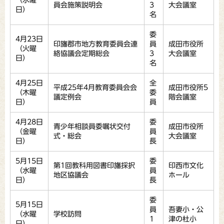
（水曜
員会施策説明会
3
大会議室
日）
名
委
4月23日
印旛郡市地方教育委員会連
員
成田市役所
（火曜
絡協議会定期総会
3
大会議室
日）
名
4月25日
全
平成25年4月教育委員会会
成田市役所5
（木曜
委
議定例会
階会議室
日）
員
4月28日
委
青少年相談員委嘱状交付
成田市役所
（金曜
員
式・総会
大会議室
日）
長
5月15日
委
第1回教科用図書印旛採択
印西市文化
（水曜
員
地区協議会
ホール
日）
長
委
5月15日
員
吾妻小・公
（水曜
学校訪問
1
津の杜小
日）