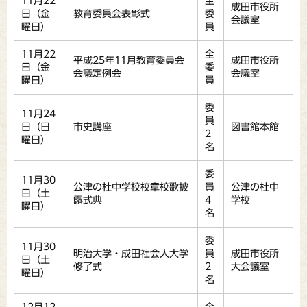
11月22
全
成田市役所
日（金
教育委員会表彰式
委
会議室
曜日）
員
11月22
全
平成25年11月教育委員会
成田市役所
日（金
委
会議定例会
会議室
曜日）
員
委
11月24
員
日（日
市史講座
図書館本館
2
曜日）
名
委
11月30
公津の杜中学校校章校歌披
員
公津の杜中
日（土
露式典
4
学校
曜日）
名
委
11月30
明治大学・成田社会人大学
員
成田市役所
日（土
修了式
2
大会議室
曜日）
名