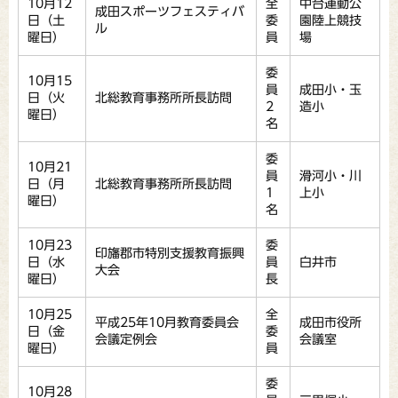
10月12
全
中台運動公
成田スポーツフェスティバ
日（土
委
園陸上競技
ル
曜日）
員
場
委
10月15
員
成田小・玉
日（火
北総教育事務所所長訪問
2
造小
曜日）
名
委
10月21
員
滑河小・川
日（月
北総教育事務所所長訪問
1
上小
曜日）
名
10月23
委
印旛郡市特別支援教育振興
日（水
員
白井市
大会
曜日）
長
10月25
全
平成25年10月教育委員会
成田市役所
日（金
委
会議定例会
会議室
曜日）
員
委
10月28