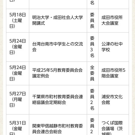
名
5月18日
委
明治大学・成田社会人大学
成田市役所
（土曜
員
開講式
大会議室
日）
長
委
5月24日
台湾台南市中学生との交流
員
公津の杜中
（金曜
会
3
学校
日）
名
5月24日
全
平成25年5月教育委員会会
成田市役所5
（金曜
委
議定例会
階会議室
日）
員
委
5月27日
千葉県市町村教育委員会連
員
浦安市文化
（月曜
絡協議会定期総会
2
会館
日）
名
委
5月31日
つくば国際
関東甲信越静市町村教育委
員
（金曜
会議場（茨
員会連合会総会
2
日）
城県）