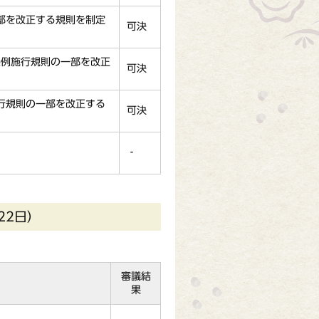
部を改正する規則を制定
可決
条例施行規則の一部を改正
可決
行規則の一部を改正する
可決
‐
22日）
審議結
果