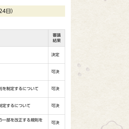
24日）
審議
結果
決定
可決
則を制定するについて
可決
制定するについて
可決
の一部を改正する規則を
可決