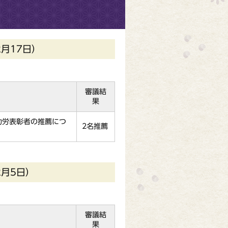
月17日）
審議結
果
功労表彰者の推薦につ
2名推薦
2月5日）
審議結
果