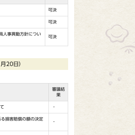
可決
可決
職員人事異動方針につい
可決
月20日）
審議結
果
て
‐
係る損害賠償の額の決定
‐