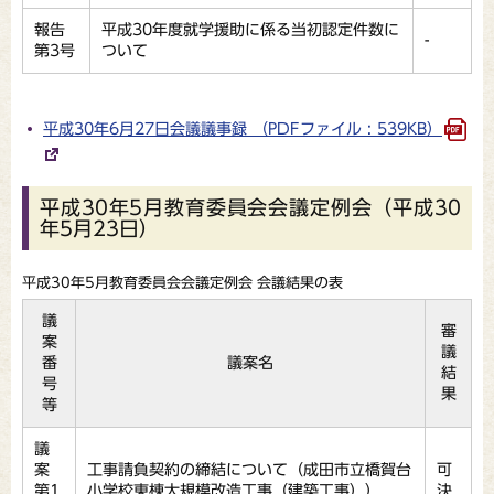
報告
平成30年度就学援助に係る当初認定件数に
-
第3号
ついて
平成30年6月27日会議議事録 （PDFファイル : 539KB）
平成30年5月教育委員会会議定例会（平成30
年5月23日）
平成30年5月教育委員会会議定例会 会議結果の表
議
審
案
議
番
議案名
結
号
果
等
議
案
工事請負契約の締結について（成田市立橋賀台
可
第1
小学校東棟大規模改造工事（建築工事））
決