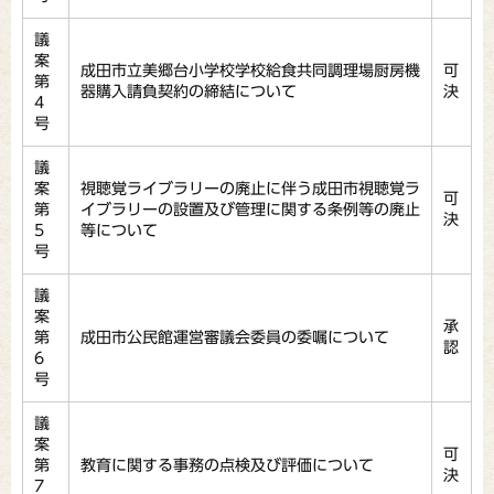
議
案
成田市立美郷台小学校学校給食共同調理場厨房機
可
第
器購入請負契約の締結について
決
4
号
議
案
視聴覚ライブラリーの廃止に伴う成田市視聴覚ラ
可
第
イブラリーの設置及び管理に関する条例等の廃止
決
5
等について
号
議
案
承
第
成田市公民館運営審議会委員の委嘱について
認
6
号
議
案
可
第
教育に関する事務の点検及び評価について
決
7