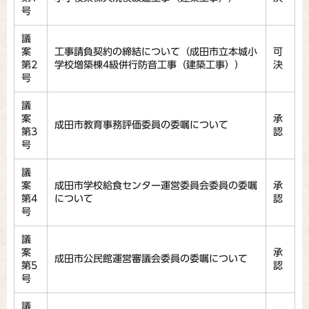
号
議
案
工事請負契約の締結について（成田市立本城小
可
第2
学校増築棟4級併行防音工事（建築工事））
決
号
議
案
承
成田市教育事務評価委員の委嘱について
第3
認
号
議
案
成田市学校給食センター運営委員会委員の委嘱
承
第4
について
認
号
議
案
承
成田市公民館運営審議会委員の委嘱について
第5
認
号
議