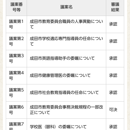
議案番
審議
議案名
号等
結果
議案第1
成田市教育委員会職員の人事異動につい
承認
号
て
議案第2
成田市学校適応専門指導員の任命につい
承認
号
て
議案第3
成田市英語指導助手の委嘱について
承認
号
議案第4
成田市健康管理医の委嘱について
承認
号
議案第5
成田市社会教育指導員の任命について
承認
号
議案第6
成田市教育委員会事務決裁規程の一部改
可決
号
正について
議案第7
学校医（眼科）の委嘱について
承認
号