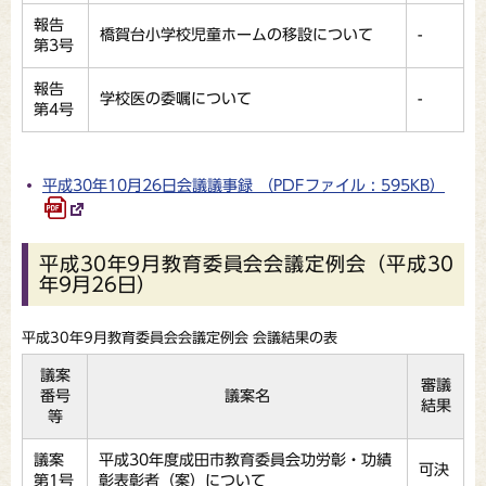
報告
橋賀台小学校児童ホームの移設について
-
第3号
報告
学校医の委嘱について
-
第4号
平成30年10月26日会議議事録 （PDFファイル : 595KB）
平成30年9月教育委員会会議定例会（平成30
年9月26日）
平成30年9月教育委員会会議定例会 会議結果の表
議案
審議
番号
議案名
結果
等
議案
平成30年度成田市教育委員会功労彰・功績
可決
第1号
彰表彰者（案）について