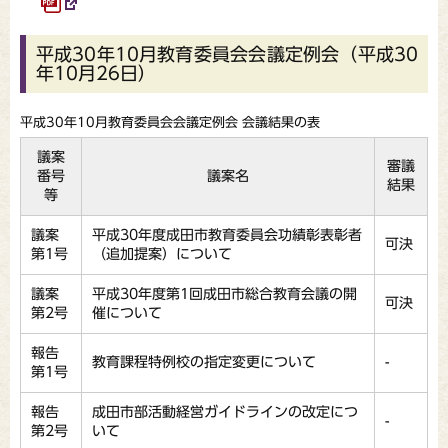
平成30年10月教育委員会会議定例会（平成30
年10月26日）
平成30年10月教育委員会会議定例会 会議結果の表
議案
審議
番号
議案名
結果
等
議案
平成30年度成田市教育委員会功績彰表彰者
可決
第1号
（追加提案）について
議案
平成30年度第1回成田市総合教育会議の開
可決
第2号
催について
報告
教育課程特例校の指定変更について
-
第1号
報告
成田市部活動経営ガイドラインの改定につ
-
第2号
いて