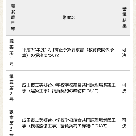
議
審
案
議
番
議案名
結
号
果
等
議
案
平成30年度12月補正予算要求書（教育費関係予
可
第
算）の提出について
決
1
号
議
案
成田市立美郷台小学校学校給食共同調理場増築工
可
第
事（建築工事）請負契約の締結について
決
2
号
議
案
成田市立美郷台小学校学校給食共同調理場増築工
可
第
事（機械設備工事）請負契約の締結について
決
3
号