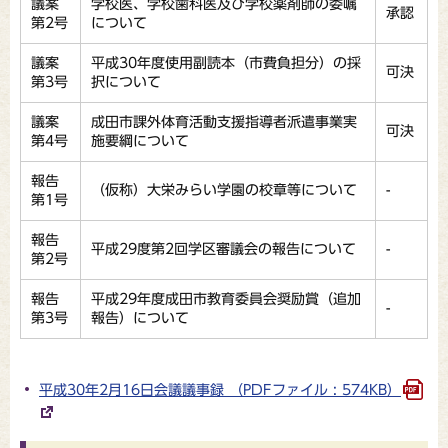
議案
学校医、学校歯科医及び学校薬剤師の委嘱
承認
第2号
について
議案
平成30年度使用副読本（市費負担分）の採
可決
第3号
択について
議案
成田市課外体育活動支援指導者派遣事業実
可決
第4号
施要綱について
報告
（仮称）大栄みらい学園の校章等について
-
第1号
報告
平成29度第2回学区審議会の報告について
-
第2号
報告
平成29年度成田市教育委員会奨励賞（追加
-
第3号
報告）について
平成30年2月16日会議議事録 （PDFファイル : 574KB）