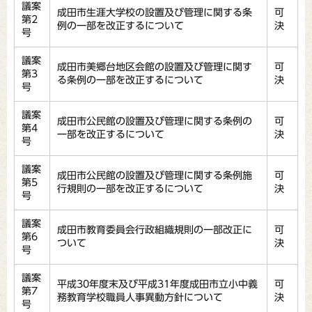
議案
成田市生涯大学校の設置及び管理に関する条
可
第2
例の一部を改正するについて
決
号
議案
成田市美郷台地区会館の設置及び管理に関す
可
第3
る条例の一部を改正するについて
決
号
議案
成田市公民館の設置及び管理に関する条例の
可
第4
一部を改正するについて
決
号
議案
成田市公民館の設置及び管理に関する条例施
可
第5
行規則の一部を改正するについて
決
号
議案
成田市教育委員会行政組織規則の一部改正に
可
第6
ついて
決
号
議案
平成30年度末及び平成31年度成田市立小中義
可
第7
務教育学校職員人事異動方針について
決
号