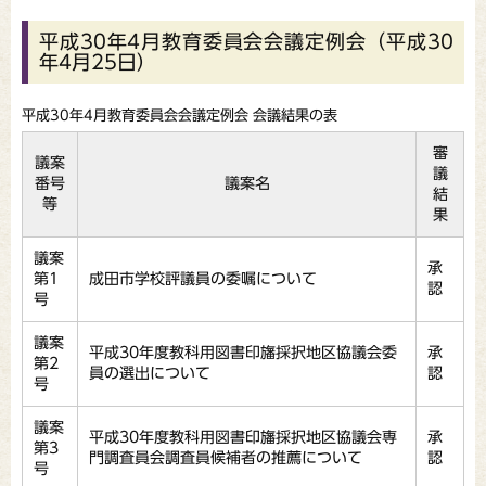
平成30年4月教育委員会会議定例会（平成30
年4月25日）
平成30年4月教育委員会会議定例会 会議結果の表
審
議案
議
番号
議案名
結
等
果
議案
承
第1
成田市学校評議員の委嘱について
認
号
議案
平成30年度教科用図書印旛採択地区協議会委
承
第2
員の選出について
認
号
議案
平成30年度教科用図書印旛採択地区協議会専
承
第3
門調査員会調査員候補者の推薦について
認
号