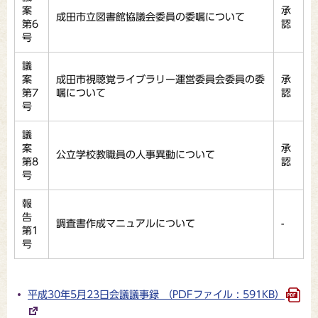
案
承
成田市立図書館協議会委員の委嘱について
第6
認
号
議
案
成田市視聴覚ライブラリー運営委員会委員の委
承
第7
嘱について
認
号
議
案
承
公立学校教職員の人事異動について
第8
認
号
報
告
調査書作成マニュアルについて
-
第1
号
平成30年5月23日会議議事録 （PDFファイル : 591KB）