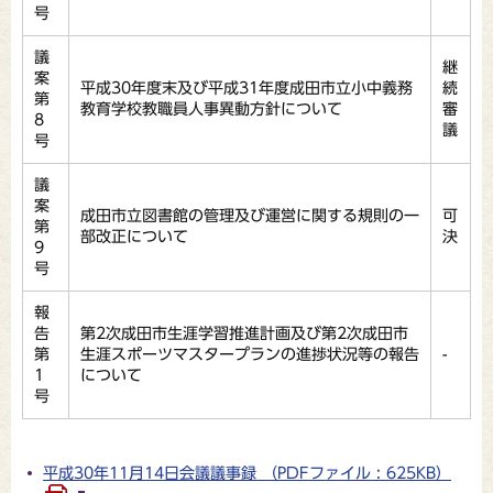
号
議
継
案
平成30年度末及び平成31年度成田市立小中義務
続
第
教育学校教職員人事異動方針について
審
8
議
号
議
案
成田市立図書館の管理及び運営に関する規則の一
可
第
部改正について
決
9
号
報
告
第2次成田市生涯学習推進計画及び第2次成田市
第
生涯スポーツマスタープランの進捗状況等の報告
-
1
について
号
平成30年11月14日会議議事録 （PDFファイル : 625KB）