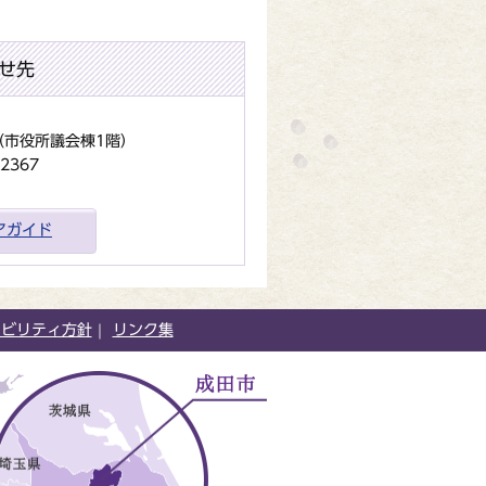
せ先
地（市役所議会棟1階）
2367
アガイド
シビリティ方針
リンク集