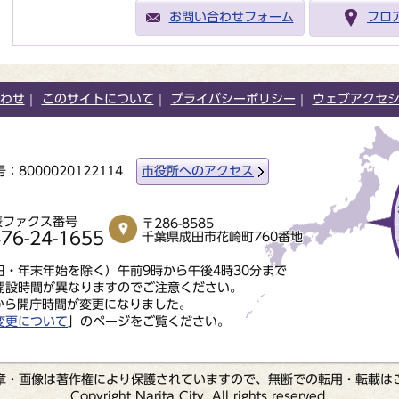
お問い合わせフォーム
フロ
わせ
このサイトについて
プライバシーポリシー
ウェブアクセ
：8000020122114
市役所へのアクセス
表ファクス番号
〒286-8585
76-24-1655
千葉県成田市花崎町760番地
・年末年始を除く）午前9時から午後4時30分まで
開設時間が異なりますのでご注意ください。
から開庁時間が変更になりました。
変更について
」のページをご覧ください。
章・画像は著作権により保護されていますので、無断での転用・転載は
Copyright Narita City. All rights reserved.