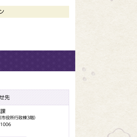
ン
せ先
進課
地（市役所行政棟3階）
1006