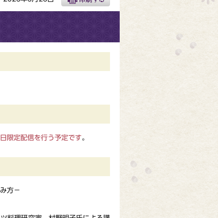
後日限定配信を行う予定です
。
み方－