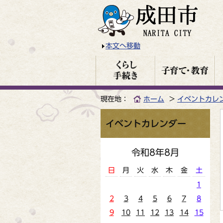
本文へ移動
現在地：
ホーム
イベントカレ
イベントカレンダー
令和8年8月
日
月
火
水
木
金
土
1
2
3
4
5
6
7
8
9
10
11
12
13
14
15