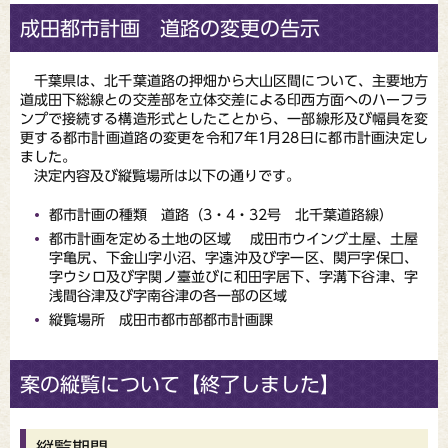
成田都市計画 道路の変更の告示
千葉県は、北千葉道路の押畑から大山区間について、主要地方
道成田下総線との交差部を立体交差による印西方面へのハーフラ
ンプで接続する構造形式としたことから、一部線形及び幅員を変
更する都市計画道路の変更を令和7年1月28日に都市計画決定し
ました。​
決定内容及び縦覧場所は以下の通りです。
都市計画の種類 道路（3・4・32号 北千葉道路線）
都市計画を定める土地の区域 成田市ウイング土屋、土屋
字亀尻、下金山字小沼、字遠沖及び字一区、関戸字保口、
字ウシロ及び字関ノ臺並びに和田字居下、字溝下谷津、字
浅間谷津及び字南谷津の各一部の区域
縦覧場所 成田市都市部都市計画課
案の縦覧について【終了しました】
縦覧期間