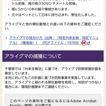
トル前後、尾の長さ30センチメートル前後。
尾に5から10本の縞々模様があります。
元々はペットとして日本に持ち込まれ、野生化しました。
アライグマと他の類似動物との違いは下の資料をご確認くださ
い。
アライグマの見分け方（出典：「特定外来生物 同定マニュ
アル」（環境省）） （PDFファイル : 197KB）
アライグマの捕獲について
千葉県では「外来生物法」に基づき、アライグマ防除実施計画を
策定しています。
本市においてもこの計画に基づき防除事業を実施しています。
また、アライグマと疑われる野生動物を発見し、判別がつかない
場合には、環境計画課までご連絡ください。
このページの資料をご覧になるにはAdobe Acrobat
Reader（無償）が必要です。