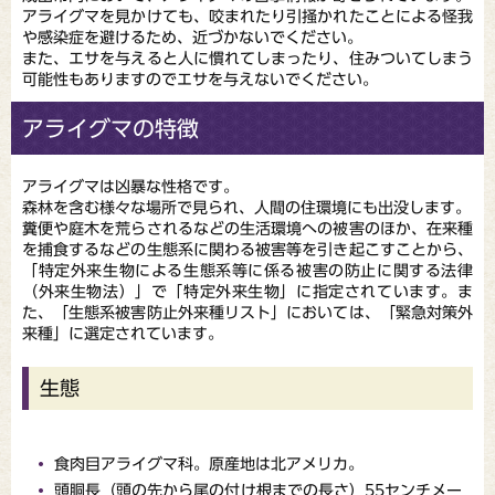
アライグマを見かけても、咬まれたり引掻かれたことによる怪我
や感染症を避けるため、近づかないでください。
また、エサを与えると人に慣れてしまったり、住みついてしまう
可能性もありますのでエサを与えないでください。
アライグマの特徴
アライグマは凶暴な性格です。
森林を含む様々な場所で見られ、人間の住環境にも出没します。
糞便や庭木を荒らされるなどの生活環境への被害のほか、在来種
を捕食するなどの生態系に関わる被害等を引き起こすことから、
「特定外来生物による生態系等に係る被害の防止に関する法律
（外来生物法）」で「特定外来生物」に指定されています。ま
た、「生態系被害防止外来種リスト」においては、「緊急対策外
来種」に選定されています。
生態
食肉目アライグマ科。原産地は北アメリカ。
頭胴長（頭の先から尾の付け根までの長さ）55センチメー