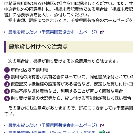
け希望農用地のある各地区の担当窓口に提出してください。また、
申込者以外の同意書」に、相続未登記農地である場合は「相続未登
書」に必要事項を記入し、添付してください。
提出書類、詳細につきましては、千葉県園芸協会のホームページを
農地を貸したい（千葉県園芸協会ホームページ）
農地貸し付けへの注意点
次の場合は、機構が借り受けする対象農用地から除きます。
市街化区域の農用地
農用地の所有者が共有名義になっていて、同意書が添付されてい
仮登記又は抵当権の設定等がある場合など、安定した貸し付けに
再生不能な遊休農地など、利用することが著しく困難な場合
借り受け希望の状況等から、貸し付ける可能性が著しく低い場合
そのほかにも注意点がありますので、詳細につきましては千葉県園
さい。
農地を貸したい（千葉県園芸協会ホームページ）
農用地等貸付登録書 （Excelファイル : 32KB）