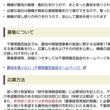
機構が農地の集積・集約化を行うので、まとまった農地を借りられ
必要な場合は機構が簡易な基盤整備を行う事ができるので、整った
機構が貸し借りの仲介を行うので、安心して農地を借りられます
募集について
千葉県園芸協会では、農地中間管理事業の推進に関する法律第17
する者の募集を行い、応募した者およびその内容を公表し、機構の
の貸し付けを行います。
募集要領等、詳細につきましては千葉県園芸協会のホームページを
農地を借りたい（千葉県園芸協会ホームページ）
応募方法
借り受け希望者は「耕作者情報登録書」に必要項目を記入の上、千
け希望農用地のある地区の担当窓口に提出（持参又は郵送）してくだ
また、
新規参入者または新規就農者
は「農業経営実施計画書」に必要
借り受けを希望する農用地が複数の市町村にわたる場合は、千葉県