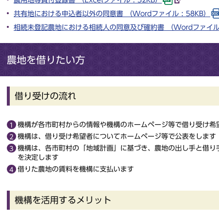
共有地における申込者以外の同意書 （Wordファイル : 58KB）
相続未登記農地における相続人の同意及び確約書 （Wordファイル :
農地を借りたい方
借り受けの流れ
機構が各市町村からの情報や機構のホームページ等で借り受け希
機構は、借り受け希望者についてホームページ等で公表をします
機構は、各市町村の「地域計画」に基づき、農地の出し手と借り
を決定します
借りた農地の賃料を機構に支払います
機構を活用するメリット