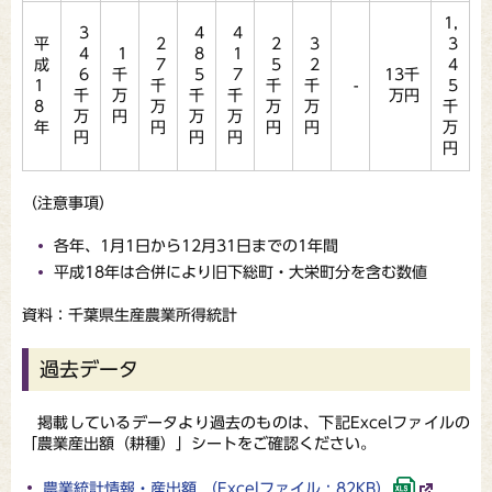
1,
3
4
4
平
2
2
3
3
4
1
8
1
成
7
5
2
4
6
千
5
7
13千
1
千
千
千
-
5
千
万
千
千
万円
8
万
万
万
千
万
円
万
万
年
円
円
円
万
円
円
円
円
（注意事項）
各年、1月1日から12月31日までの1年間
平成18年は合併により旧下総町・大栄町分を含む数値
資料：千葉県生産農業所得統計
過去データ
掲載しているデータより過去のものは、下記Excelファイルの
「農業産出額（耕種）」シートをご確認ください。
農業統計情報・産出額 （Excelファイル : 82KB）