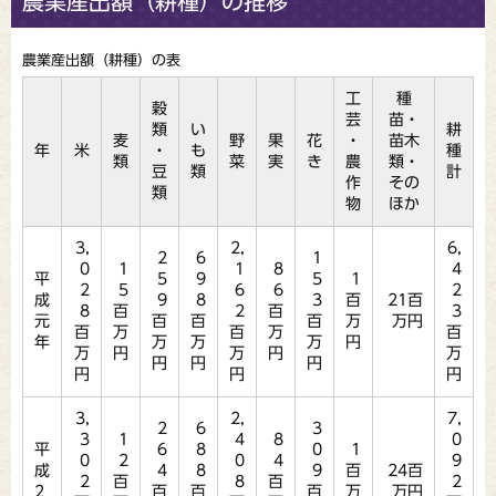
農業産出額（耕種）の推移
農業産出額（耕種）の表
工
種
穀
芸
苗・
類
い
耕
麦
野
果
花
・
苗木
年
米
・
も
種
類
菜
実
き
農
類・
豆
類
計
作
その
類
物
ほか
3,
2,
6,
2
6
1
0
1
1
8
4
平
5
9
5
1
2
5
6
6
2
成
9
8
3
百
21百
8
百
2
百
3
元
百
百
百
万
万円
百
万
百
万
百
年
万
万
万
円
万
円
万
円
万
円
円
円
円
円
円
3,
2,
7,
2
6
3
3
1
4
8
0
平
6
8
0
1
0
2
0
4
9
成
4
8
9
百
24百
2
百
8
百
2
2
百
百
百
万
万円