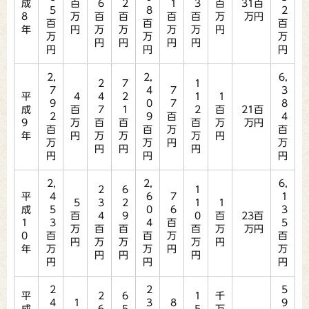
成
百
6
2
1
3
百
31百
5
8
2
8
万
百
百
百
百
万
万円
百
百
百
年
円
万
万
万
万
円
万
万
万
円
円
円
円
円
円
円
2,
2,
6,
2
7
1
7
4
7
3
平
4
4
2
1
1
9
0
7
8
成
百
7
1
2
百
21百
2
9
百
4
9
万
百
百
百
万
万円
百
百
万
百
年
円
万
万
万
円
万
万
円
万
円
円
円
円
円
円
2,
2,
6,
2
6
1
平
4
6
7
1
5
3
2
1
1
成
5
0
6
3
百
4
9
0
百
23百
1
3
4
百
5
万
百
百
百
万
万円
0
百
百
万
百
円
万
万
万
円
年
万
万
円
万
円
円
円
円
円
円
2
2
5
平
2
6
1
千
4
1
3
8
9