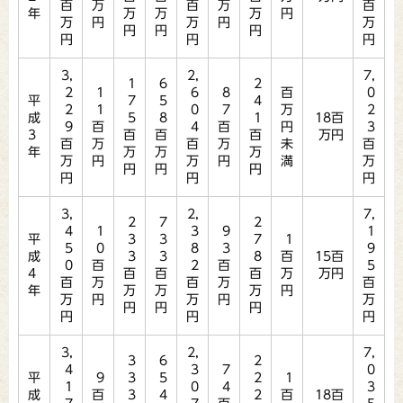
百
万
百
万
百
年
万
万
万
円
万
円
万
円
万
円
円
円
円
円
円
3,
2,
7,
1
6
2
2
1
6
8
百
0
平
7
5
4
2
1
0
7
万
2
成
5
8
1
18百
9
百
4
百
円
3
3
百
百
百
万円
百
万
百
万
未
百
年
万
万
万
万
円
万
円
満
万
円
円
円
円
円
円
3,
2,
7,
2
7
2
4
1
3
9
1
平
3
3
7
1
5
0
8
3
9
成
3
3
8
百
15百
0
百
2
百
5
4
百
百
百
万
万円
百
万
百
万
百
年
万
万
万
円
万
円
万
円
万
円
円
円
円
円
円
3,
2,
7,
3
6
2
4
3
7
0
平
9
3
5
2
1
1
0
4
3
成
百
3
4
2
百
18百