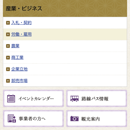
産業・ビジネス
入札・契約
労働・雇用
農業
商工業
企業立地
卸売市場