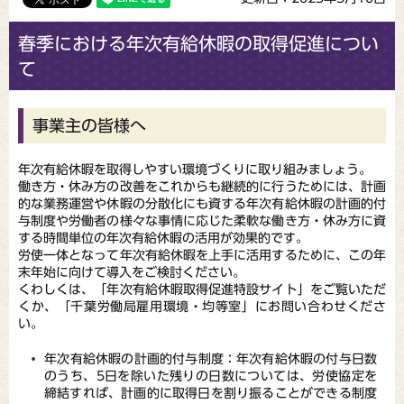
春季における年次有給休暇の取得促進につい
て
事業主の皆様へ
年次有給休暇を取得しやすい環境づくりに取り組みましょう。
働き方・休み方の改善をこれからも継続的に行うためには、計画
的な業務運営や休暇の分散化にも資する年次有給休暇の計画的付
与制度や労働者の様々な事情に応じた柔軟な働き方・休み方に資
する時間単位の年次有給休暇の活用が効果的です。
労使一体となって年次有給休暇を上手に活用するために、この年
末年始に向けて導入をご検討ください。
くわしくは、「年次有給休暇取得促進特設サイト」をご覧いただ
くか、「千葉労働局雇用環境・均等室」にお問い合わせくださ
い。
年次有給休暇の計画的付与制度：年次有給休暇の付与日数
のうち、5日を除いた残りの日数については、労使協定を
締結すれば、計画的に取得日を割り振ることができる制度