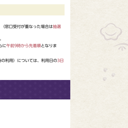
。（窓口受付が重なった場合は
抽選
。
もに
午前9時から先着順
となりま
時の利用）については、利用日の
3日