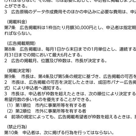
ければならない。その際、市は必要に応じて、申込者に掲載しよう
とができる。
3 広告原稿のデータ作成費用そのほかの申込みに必要な費用は、申
（掲載料金）
第7条 広告掲載料は1枠当たり月額30,000円とし、申込者は指
ればならない。
（広告掲載期間）
第8条 広告掲載は、毎月1日から末日までの1月単位とし、連続する
月31日までの間において最大6月とする。
2 広告の掲載月、位置及び枠数は、市長が決定する。
（掲載決定等）
第9条 市長は、第4条及び第5条の規定に基づき、広告掲載の可否
2 市長は、広告掲載の可否を決定したときは、成田市バナー広告
式）により申込者へ通知する。
3 市長は、申込者が枠数を超えたときは、次の順位により決定す
希望月数の多いものを優先することができる。
（1）第1順位 市内に事業所等を有する者
（2）第2順位 市外に事業所等を有する者
4 前項の規定によっても、広告掲載希望者が枠数を超えるときは、
（禁止行為）
第10条 申込者は、次に掲げる行為を行ってはならない。