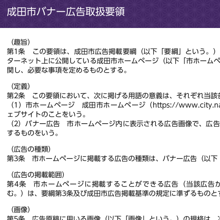
成田市バナー広告取扱要領
（趣旨）
第1条 この要領は、成田市広告掲載要綱（以下「要綱」という。
ターネット上に公開している成田市ホームページ（以下「市ホーム
関し、必要な事項を定めるものとする。
（定義）
第2条 この要領において、次に掲げる用語の意義は、それぞれ当該
（1）市ホームページ 成田市ホームページ（https://www.city.nar
ェブサイトのことをいう。
（2）バナー広告 市ホームページ内に表示される広告画像で、広
するものをいう。
（広告の種類）
第3条 市ホームページに掲載する広告の種類は、バナー広告（以下
（広告の掲載範囲）
第4条 市ホームページに掲載することができる広告（当該広告
む。）は、要綱第3条及び成田市広告掲載基準の規定に準ずるものと
（画像）
第5条 広告原稿に用いる画像（以下「画像」という。）の規格は、