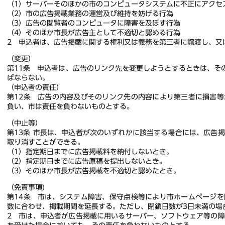
（1）サーバーそのほかの市のコンピュータシステムに不正にアクセ
（2）市の広告掲載業務の運営及び維持を妨げる行為
（3）広告の閲覧者のコンピュータに障害を及ぼす行為
（4）そのほか市長が広告主として不適切と認める行為
2 申込者は、広告掲載に関する権利又は義務を第三者に譲渡し、又
（変更）
第11条 申込者は、広告のリンク先を変更しようとするときは、そ
ばならない。
（申込者の責任）
第12条 広告の内容及びそのリンク先の内容により第三者に損害
負い、市は責任を負わないものとする。
（中止等）
第13条 市長は、申込者が次のいずれかに該当する場合には、広告
取り消すことができる。
（1）指定期日までに広告掲載料を納付しないとき。
（2）指定期日までに広告原稿を提出しないとき。
（3）そのほか市長が広告掲載を不適切と認めたとき。
（免責事項)
第14条 市は、システム障害、保守点検等により市ホームページ
数に合わせ、掲載期間を延長する。ただし、閉鎖日数が3日未満の場
2 市は、申込者が広告掲載に用いるサーバー、ソフトウェア等の