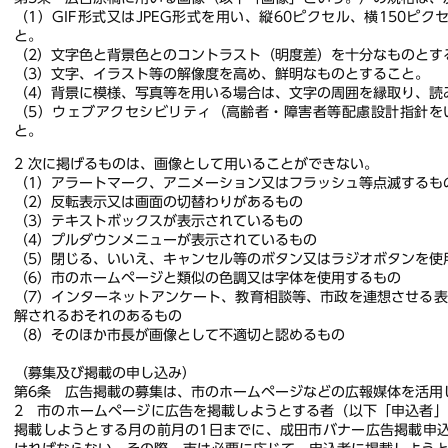
（1）GIF形式又はJPEG形式を用い、縦60ピクセル、横150ピク
と。
（2）文字色と背景色とのコントラスト（明度差）を十分なものとす
（3）文字、イラスト等の解像度を高め、鮮明なものとすること。
（4）背景に模様、写真等を用いる場合は、文字の周囲を縁取り、読
（5）ウェブアクセシビリティ（高齢者・障害者等配慮設計指針を
と。
2 次に掲げるものは、画像として用いることができない。
（1）アラートマーク、アニメーション又はフラッシュ等点滅するも
（2）反転表示又は画面の切替わりがあるもの
（3）テキストボックスが表示されているもの
（4）プルダウンメニューが表示されているもの
（5）閉じる、いいえ、キャンセル等のボタン又はラジオボタンを使
（6）市のホームページと類似の色調又は字体を使用するもの
（7）インターネットアンケート、教育相談等、市政を連想させる
解されるおそれのあるもの
（8）そのほか市長が画像として不適切と認めるもの
（募集及び掲載の申し込み）
第6条 広告掲載の募集は、市のホームページなどの広報媒体を活用
2 市のホームページに広告を掲載しようとする者（以下「申込者
掲載しようとする月の前月の1日までに、成田市バナー広告掲載申