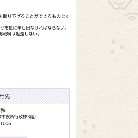
載を取り下げることができるものとす
より市長に申し出なければならない。
掲載料は返還しない。
せ先
進課
地（市役所行政棟3階）
1006