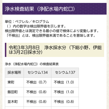
浄水検査結果（浄配水場内蛇口）
単位：ベクレル／キログラム
（ ）内の数字は検出限界値を示します。
検出限界値とは測定できる最小の値で検体により変動します。
「不検出」とは、検出限界値未満であることを意味します。
令和3年3月8日 浄水採水分（下総小野、伊能
は3月2日採水分）
浄水（浄配水場内蛇口）の検査結果表
採水場所
セシウム134
セシウム137
東町
不検出（0.7）
不検出（1.0）
飯田町
不検出（0.8）
不検出（1.0）
並木町
不検出（0.8）
不検出（0.8）