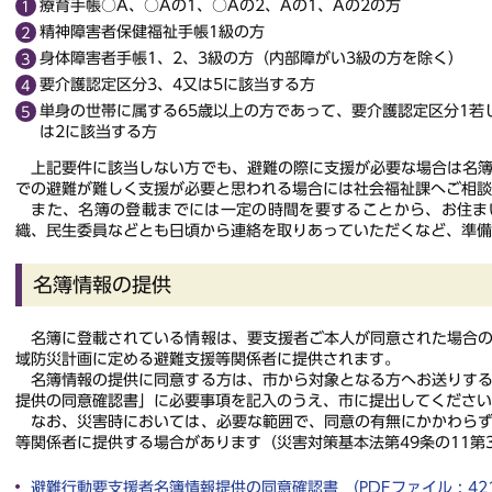
療育手帳○A、○Aの1、○Aの2、Aの1、Aの2の方
精神障害者保健福祉手帳1級の方
身体障害者手帳1、2、3級の方（内部障がい3級の方を除く）
要介護認定区分3、4又は5に該当する方
単身の世帯に属する65歳以上の方であって、要介護認定区分1若
は2に該当する方
上記要件に該当しない方でも、避難の際に支援が必要な場合は名簿
での避難が難しく支援が必要と思われる場合には社会福祉課へご相談
また、名簿の登載までには一定の時間を要することから、お住ま
織、民生委員などとも日頃から連絡を取りあっていただくなど、準
名簿情報の提供
名簿に登載されている情報は、要支援者ご本人が同意された場合
域防災計画に定める避難支援等関係者に提供されます。
名簿情報の提供に同意する方は、市から対象となる方へお送りする
提供の同意確認書」に必要事項を記入のうえ、市に提出してください
なお、災害時においては、必要な範囲で、同意の有無にかかわらず
等関係者に提供する場合があります（災害対策基本法第49条の11第
避難行動要支援者名簿情報提供の同意確認書 （PDFファイル : 42