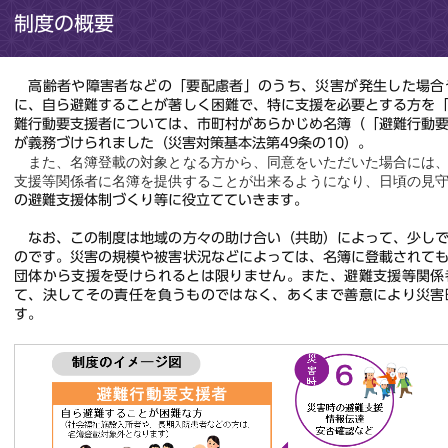
制度の概要
高齢者や障害者などの「要配慮者」のうち、
災害が発生した場合
に、
自ら避難することが著しく困難で、
特に支援を必要とする方を
難行動要支援者については、市町村があらかじめ名簿（「避難行動
が義務づけられました（災害対策基本法第49条の10）。
また、名簿登載の対象となる方から、同意をいただいた場合には、
支援等関係者に名簿を提供することが出来るようになり、日頃の見
の避難支援体制づくり等に役立てていきます。
なお、この制度は地域の方々の助け合い（共助）によって、少しで
のです。災害の規模や被害状況などによっては、名簿に登載されて
団体から支援を受けられるとは限りません。また、避難支援等関係
て、決してその責任を負うものではなく、あくまで善意により災害
す。