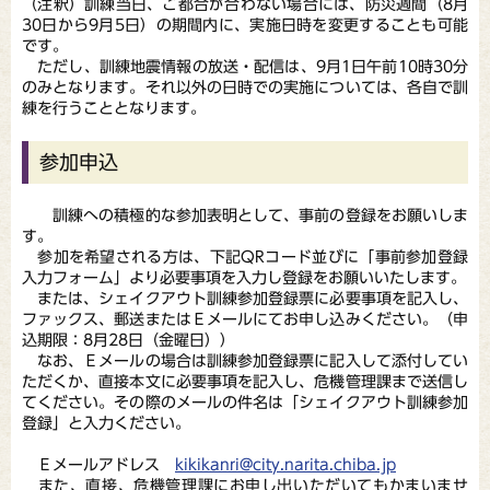
（注釈）訓練当日、ご都合が合わない場合には、防災週間（8月
30日から9月5日）の期間内に、実施日時を変更することも可能
です。
ただし、訓練地震情報の放送・配信は、9月1日午前10時30分
のみとなります。それ以外の日時での実施については、各自で訓
練を行うこととなります。
参加申込
訓練への積極的な参加表明として、事前の登録をお願いしま
す。
参加を希望される方は、下記QRコード並びに「事前参加登録
入力フォーム」より必要事項を入力し登録をお願いいたします。
または、シェイクアウト訓練参加登録票に必要事項を記入し、
ファックス、郵送またはＥメールにてお申し込みください。（申
込期限：8月28日（金曜日））
なお、Ｅメールの場合は訓練参加登録票に記入して添付してい
ただくか、直接本文に必要事項を記入し、危機管理課まで送信し
てください。その際のメールの件名は「シェイクアウト訓練参加
登録」と入力ください。
Ｅメールアドレス
kikikanri@city.narita.chiba.jp
また、直接、危機管理課にお申し出いただいてもかまいませ