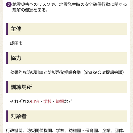
地震災害へのリスクや、地震発生時の安全確保行動に関する
理解の促進を図る。
主催
成田市
協力
効果的な防災訓練と防災啓発提唱会議（ShakeOut提唱会議）
訓練場所
それぞれの
自宅
・
学校
・
職場
など
対象者
行政機関、防災関係機関、学校、幼稚園・保育園、企業、団体、