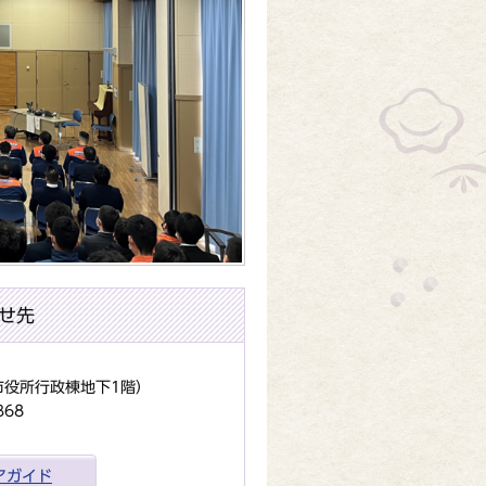
せ先
（市役所行政棟地下1階）
368
アガイド