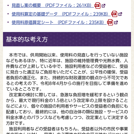
見直し案の概要 （PDFファイル : 261KB）
使用料算定の基礎データ （PDFファイル : 239KB）
使用料原価算定シート （PDFファイル : 235KB）
基本的な考え方
本市では、供用開始以来、使用料の見直しを行っていない施設
などもあるほか、特に近年は、施設の維持管理費や光熱水費、人
件費などが上昇している中で、施設利用者などの受益者に、受益
に見合った適正なご負担をいただくことが、公平性の確保、受益
者負担の適正化、また、持続的な財政運営の観点から不可欠であ
るとの考えの下、令和8年4月からの施行を目指して準備を進め
ているところです。
改定案の検討に際しては、急激な負担増を緩和するという観点
から、最大で現行料金の1.5倍という改定率の上限を設けること
などにより、個々の施設の利用者やサービスの受益者の負担にも
配慮しており、最終的には、他の自治体の類似施設・サービスの
料金水準とのバランスなども考慮しつつ、改定案として決定する
方針です。
施設利用者などの受益者はもちろん、受益者以外の市民や事業