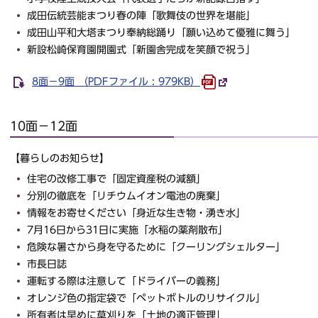
成田伝統芸能まつり春の陣「歌舞伎の世界を堪能」
成田山平和大塔まつり奉納総踊り「願い込めて優雅に舞う」
新設松崎保育園開園式「新園舎完成を笑顔で祝う」
8面－9面 （PDFファイル : 979KB）
10面－12面
【暮らしのお知らせ】
住宅の改修工事で「固定資産税の減額」
分別の徹底を「リチウムイオン電池の廃棄」
情報をお寄せください「身近な生き物・湧き水」
7月16日から31日に実施「水稲の薬剤散布」
危険な暑さから身を守るために「クーリングシェルター」
市長日誌
運転する際は注意して「ドライバーの義務」
オレンジ色の指定袋で「ペットボトルのリサイクル」
所有者は早めに草刈りを「土地の適正管理」