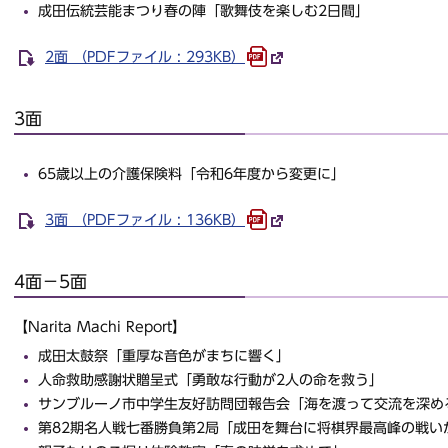
成田伝統芸能まつり春の陣「歌舞伎を楽しむ2日間」
2面 （PDFファイル : 293KB）
3面
65歳以上の介護保険料「令和6年度から変更に」
3面 （PDFファイル : 136KB）
4面－5面
【Narita Machi Report】
成田太鼓祭「重厚な音色がまちに響く」
人命救助感謝状贈呈式「勇敢な行動が2人の命を救う」
サンブルーノ市中学生友好訪問団報告会「海を渡って交流を深め
第82期名人戦七番勝負第2局「成田を舞台に将棋界最高峰の戦い