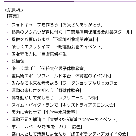
<伝言板>
【募集】
フォトキューブを作ろう「お父さんありがとう」
起業のノウハウが身に付く「千葉県信用保証協会創業スクール」
提供をお願いします「下総御料牧場関連資料」
楽しくエクササイズ「下総運動公園のイベント」
国を守る力に「自衛官候補生」
観梅句
楽しく学ぼう「伝統文化親子体験教室」
重兵衛スポーツフィールド中台「体育館のイベント」
みんなで未来を考えよう「ワークショップなり☆カフェ」
運動の楽しさを知ろう「野球体験会」
体を動かして楽しもう「レクリエーション祭」
スイム・バイク・ランで「キッズトライアスロン大会」
実力に合わせて「小学生水泳教室」
運動不足の解消に「大栄B＆G海洋センターのイベント」
市ホームページでPRを「バナー広告」
案内人として活躍しませんか「成田ボランティアガイドの会」