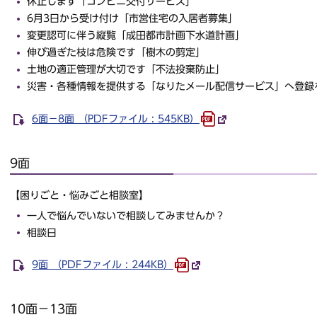
休止します「コンビニ交付サービス」
6月3日から受け付け「市営住宅の入居者募集」
変更認可に伴う縦覧「成田都市計画下水道計画」
伸び過ぎた枝は危険です「樹木の剪定」
土地の適正管理が大切です「不法投棄防止」
災害・各種情報を提供する「なりたメール配信サービス」へ登録
6面－8面 （PDFファイル : 545KB）
9面
【困りごと・悩みごと相談室】
一人で悩んでいないで相談してみませんか？
相談日
9面 （PDFファイル : 244KB）
10面－13面