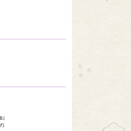
る」
が」