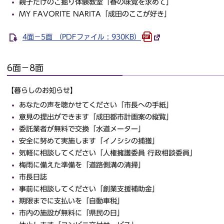
親子たけのこ掘り体験教室「春の味覚を求めて」
MY FAVORITE NARITA「成田のここが好き」
4面－5面 （PDFファイル : 930KB）
6面－8面
【暮らしのお知らせ】
あなたの声を聴かせてください「市長への手紙」
意見の提出ができます「成田都市計画案の縦覧」
委託業者が無料で交換「水道メーター」
安全に努めて実施します「イノシシの捕獲」
気軽に相談してください「人権擁護委員 行政相談委員」
梅雨に備えた準備を「道路側溝の清掃」
市長日誌
事前に相談してください「創業支援補助金」
期限までに支払いを「自動車税」
市内の施設が無料に「県民の日」