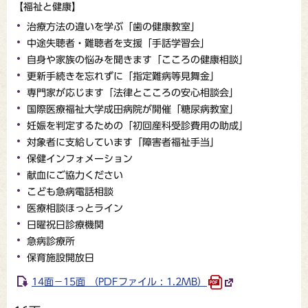
【福祉と健康】
治療方法の違いを学ぶ「歯の健康教室」
中途失聴者・難聴者を支援「手話学習会」
自身や家族の悩みを聞きます「こころの健康相談」
更新手続きを忘れずに「指定難病等見舞金」
専門家が応じます「法律とこころの安心相談会」
国際医療福祉大学成田病院が開催「糖尿病教室」
妊娠を判定するための「初回産科受診費用の助成」
対象者に支給しています「障害者福祉手当」
保健インフォメーション
献血にご協力ください
こども急病電話相談
医療相談ほっとライン
日曜祝日診療機関
急病診療所
保育施設開放日
14面－15面 （PDFファイル : 1.2MB）