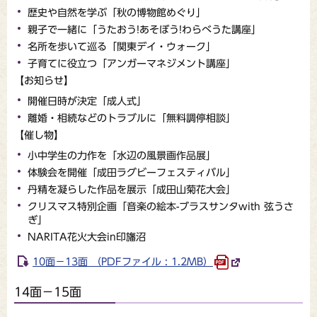
歴史や自然を学ぶ「秋の博物館めぐり」
親子で一緒に「うたおう!あそぼう!わらべうた講座」
名所を歩いて巡る「関東デイ・ウォーク」
子育てに役立つ「アンガーマネジメント講座」
【お知らせ】
開催日時が決定「成人式」
離婚・相続などのトラブルに「無料調停相談」
【催し物】
小中学生の力作を「水辺の風景画作品展」
体験会を開催「成田ラグビーフェスティバル」
丹精を凝らした作品を展示「成田山菊花大会」
クリスマス特別企画「音楽の絵本-ブラスサンタwith 弦うさ
ぎ」
NARITA花火大会in印旛沼
10面－13面 （PDFファイル : 1.2MB）
14面－15面