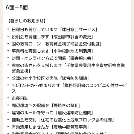
6面－8面
【暮らしのお知らせ】
日曜日も開庁しています「休日窓口サービス」
説明会を開催します「成田都市計画の変更」
国の教育ローン「教育資金利子補給金交付制度」
事業者を募集します「小学校跡地の利活用」
対面・オンライン方式で開催「議会報告会」
農家の皆さんを支援します「千葉県農業用生産資材価格高騰
緊急支援」
公津の杜小学校区で実施「総合防災訓練」
10月23日から始まります「税務証明書のコンビニ交付サービ
ス」
市長日誌
周辺環境への配慮を「野焼きの禁止」
建物のルールを守って「違反建築防止週間」
補助金を交付「住宅の耐震化と危険ブロック塀の除却」
有効活用しませんか「農地中間管理事業」