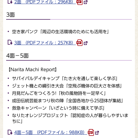
2面 （PDFファイル : 296KB）
3面
空き家バンク「周辺の生活環境のためにも活用を」
3面 （PDFファイル : 257KB）
4面－5面
【Narita Machi Report】
サバイバルデイキャンプ「たき火を通して楽しく学ぶ」
ジェット機との綱引き大会「空飛ぶ機体の巨大さを体感」
月見だんごをつくろう!「秋の風物詩を一足早く」
成田伝統芸能まつり秋の陣「全国各地から25団体が集結」
救急キャンペーン「いざという時に備えて学ぶ」
なりたオレンジプロジェクト「認知症の人が暮らしやすいま
ちに」
4面－5面 （PDFファイル : 988KB）