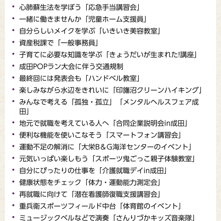
心肺蘇生法を学ぼう「応急手当講習会」
一緒に働きませんか「児童ホーム支援員」
自分らしいメイクを学ぶ「いきいき美容教室」
資産税課で「一般事務員」
子育てに必要な知識を学ぶ「きょうだいが生まれた!講座」
成田POPラン大会に伴う交通規制
最終回には発表会も「ハンドベル教室」
楽しみながら水辺をきれいに「印旛沼クリーンハイキング」
みんなで考える「孤独・孤立」「メンタルヘルスフェア成
田」
地元で就職を考えている人へ「合同企業説明会in成田」
便利な機能を使いこなそう「スマートフォン講習会」
運動不足の解消に「大栄B＆G海洋センターのイベント」
元気いっぱい楽しもう「スポーツ鬼ごっこ親子体験教室」
自分にぴったりの仕事を「介護就職デイin成田」
健康状態をチェック「体力・運動能力測定会」
再就職に向けて「潜在看護師復職支援講習会」
重兵衛スポーツフィールド中台「体育館のイベント」
ミュージックベルなどで演奏「さんりづかキッズ音楽隊」