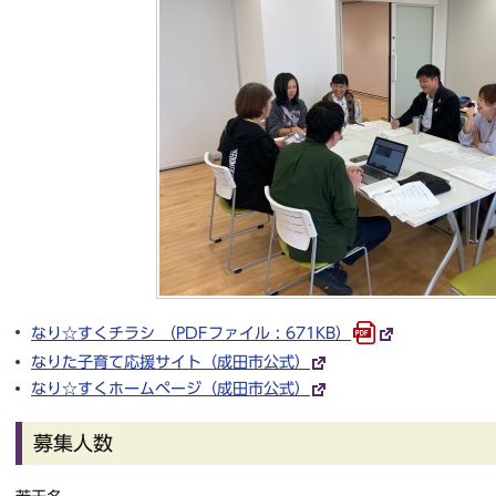
なり☆すくチラシ （PDFファイル : 671KB）
なりた子育て応援サイト（成田市公式）
なり☆すくホームページ（成田市公式）
募集人数