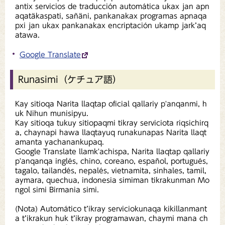
antix servicios de traducción automática ukax jan apn
aqatäkaspati, sañäni, pankanakax programas apnaqa
pxi jan ukax pankanakax encriptación ukamp jark’aq
atawa.
Google Translate
Runasimi（ケチュア語）
Kay sitioqa Narita llaqtap oficial qallariy p'anqanmi, h
uk Nihun munisipyu.
Kay sitioqa tukuy sitiopaqmi tikray serviciota riqsichirq
a, chaynapi hawa llaqtayuq runakunapas Narita llaqt
amanta yachanankupaq.
Google Translate llamk'achispa, Narita llaqtap qallariy
p'anqanqa inglés, chino, coreano, español, portugués,
tagalo, tailandés, nepalés, vietnamita, sinhales, tamil,
aymara, quechua, indonesia simiman tikrakunman Mo
ngol simi Birmania simi.
(Nota) Automático t’ikray serviciokunaqa kikillanmant
a t’ikrakun huk t’ikray programawan, chaymi mana ch