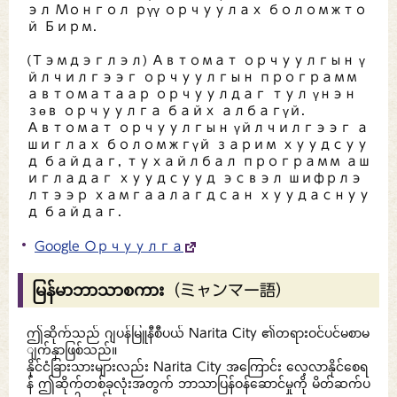
эл Монгол рүү орчуулах боломжто
й Бирм.
(Тэмдэглэл) Автомат орчуулгын ү
йлчилгээг орчуулгын программ
автоматаар орчуулдаг тул үнэн
зөв орчуулга байх албагүй.
Автомат орчуулгын үйлчилгээг а
шиглах боломжгүй зарим хуудсуу
д байдаг, тухайлбал программ аш
игладаг хуудсууд эсвэл шифрлэ
лтээр хамгаалагдсан хуудаснуу
д байдаг.
Google Орчуулга
မြန်မာဘာသာစကား（ミャンマー語）
ဤဆိုက်သည် ဂျပန်မြူနီစီပယ် Narita City ၏တရားဝင်ပင်မစာမ
ျက်နှာဖြစ်သည်။
နိုင်ငံခြားသားများလည်း Narita City အကြောင်း လေ့လာနိုင်စေရ
န် ဤဆိုက်တစ်ခုလုံးအတွက် ဘာသာပြန်ဝန်ဆောင်မှုကို မိတ်ဆက်ပ