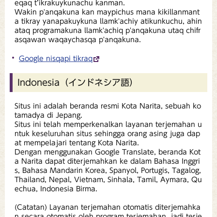
eqaq t’ikrakuykunachu kanman.
Wakin p'anqakuna kan maypichus mana kikillanmant
a tikray yanapakuykuna llamk'achiy atikunkuchu, ahin
ataq programakuna llamk'achiq p'anqakuna utaq chifr
asqawan waqaychasqa p'anqakuna.
Google nisqapi tikraq
Indonesia（インドネシア語）
Situs ini adalah beranda resmi Kota Narita, sebuah ko
tamadya di Jepang.
Situs ini telah memperkenalkan layanan terjemahan u
ntuk keseluruhan situs sehingga orang asing juga dap
at mempelajari tentang Kota Narita.
Dengan menggunakan Google Translate, beranda Kot
a Narita dapat diterjemahkan ke dalam Bahasa Inggri
s, Bahasa Mandarin Korea, Spanyol, Portugis, Tagalog,
Thailand, Nepal, Vietnam, Sinhala, Tamil, Aymara, Qu
echua, Indonesia Birma.
(Catatan) Layanan terjemahan otomatis diterjemahka
n secara otomatis oleh program terjemahan, jadi terje