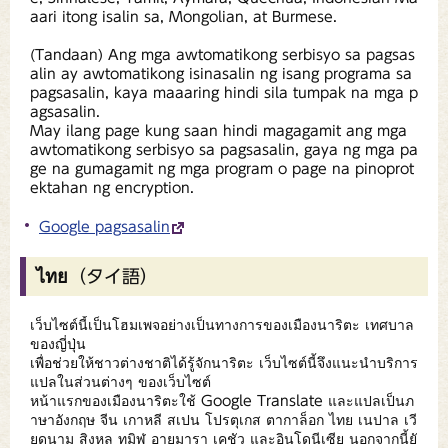
aari itong isalin sa, Mongolian, at Burmese.
(Tandaan) Ang mga awtomatikong serbisyo sa pagsas
alin ay awtomatikong isinasalin ng isang programa sa
pagsasalin, kaya maaaring hindi sila tumpak na mga p
agsasalin.
May ilang page kung saan hindi magagamit ang mga
awtomatikong serbisyo sa pagsasalin, gaya ng mga pa
ge na gumagamit ng mga program o page na pinoprot
ektahan ng encryption.
Google pagsasalin
ไทย（タイ語）
เว็บไซต์นี้เป็นโฮมเพจอย่างเป็นทางการของเมืองนาริตะ เทศบาล
ของญี่ปุ่น
เพื่อช่วยให้ชาวต่างชาติได้รู้จักนาริตะ เว็บไซต์นี้จึงแนะนำบริการ
แปลในส่วนต่างๆ ของเว็บไซต์
หน้าแรกของเมืองนาริตะใช้ Google Translate และแปลเป็นภ
าษาอังกฤษ จีน เกาหลี สเปน โปรตุเกส ตากาล็อก ไทย เนปาล เวี
ยดนาม สิงหล ทมิฬ อายมารา เคชัว และอินโดนีเซีย นอกจากนี้ยั