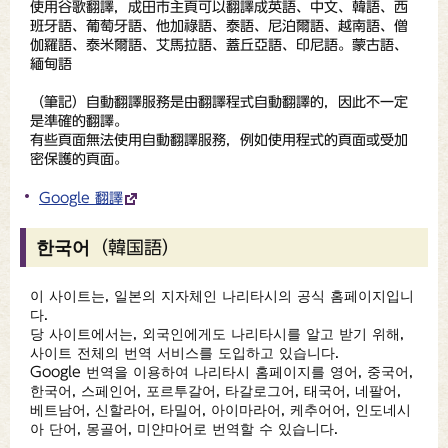
使用谷歌翻譯，成田市主頁可以翻譯成英語、中文、韓語、西
班牙語、葡萄牙語、他加祿語、泰語、尼泊爾語、越南語、僧
伽羅語、泰米爾語、艾馬拉語、蓋丘亞語、印尼語。蒙古語、
緬甸語
（
筆記
）自動翻譯服務是由翻譯程式自動翻譯的，因此不一定
是準確的翻譯。
有些頁面無法使用自動翻譯服務，例如使用程式的頁面或受加
密保護的頁面。
Google 翻譯
한국어（韓国語）
이 사이트는, 일본의 지자체인 나리타시의 공식 홈페이지입니
다.
당 사이트에서는, 외국인에게도 나리타시를 알고 받기 위해,
사이트 전체의 번역 서비스를 도입하고 있습니다.
Google 번역을 이용하여 나리타시 홈페이지를 영어, 중국어,
한국어, 스페인어, 포르투갈어, 타갈로그어, 태국어, 네팔어,
베트남어, 신할라어, 타밀어, 아이마라어, 케추어어, 인도네시
아 단어, 몽골어, 미얀마어로 번역할 수 있습니다.