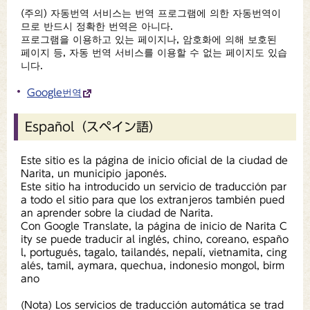
(주의) 자동번역 서비스는 번역 프로그램에 의한 자동번역이
므로 반드시 정확한 번역은 아니다.
프로그램을 이용하고 있는 페이지나, 암호화에 의해 보호된
페이지 등, 자동 번역 서비스를 이용할 수 없는 페이지도 있습
니다.
Google번역
Español（スペイン語）
Este sitio es la página de inicio oficial de la ciudad de
Narita, un municipio japonés.
Este sitio ha introducido un servicio de traducción par
a todo el sitio para que los extranjeros también pued
an aprender sobre la ciudad de Narita.
Con Google Translate, la página de inicio de Narita C
ity se puede traducir al inglés, chino, coreano, españo
l, portugués, tagalo, tailandés, nepalí, vietnamita, cing
alés, tamil, aymara, quechua, indonesio mongol, birm
ano
(Nota) Los servicios de traducción automática se trad