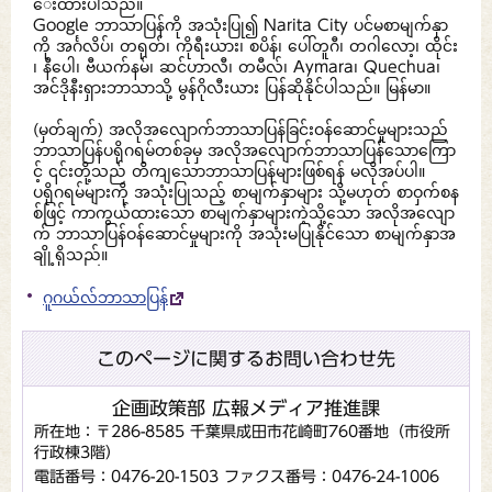
ေးထားပါသည်။
Google ဘာသာပြန်ကို အသုံးပြု၍ Narita City ပင်မစာမျက်နှာ
ကို အင်္ဂလိပ်၊ တရုတ်၊ ကိုရီးယား၊ စပိန်၊ ပေါ်တူဂီ၊ တဂါလော့၊ ထိုင်း
၊ နီပေါ၊ ဗီယက်နမ်၊ ဆင်ဟာလီ၊ တမီလ်၊ Aymara၊ Quechua၊
အင်ဒိုနီးရှားဘာသာသို့ မွန်ဂိုလီးယား ပြန်ဆိုနိုင်ပါသည်။ မြန်မာ။
(မှတ်ချက်) အလိုအလျောက်ဘာသာပြန်ခြင်းဝန်ဆောင်မှုများသည်
ဘာသာပြန်ပရိုဂရမ်တစ်ခုမှ အလိုအလျောက်ဘာသာပြန်သောကြော
င့် ၎င်းတို့သည် တိကျသောဘာသာပြန်များဖြစ်ရန် မလိုအပ်ပါ။
ပရိုဂရမ်များကို အသုံးပြုသည့် စာမျက်နှာများ သို့မဟုတ် စာဝှက်စန
စ်ဖြင့် ကာကွယ်ထားသော စာမျက်နှာများကဲ့သို့သော အလိုအလျော
က် ဘာသာပြန်ဝန်ဆောင်မှုများကို အသုံးမပြုနိုင်သော စာမျက်နှာအ
ချို့ရှိသည်။
ဂူဂယ်လ်ဘာသာပြန်
このページに関するお問い合わせ先
企画政策部 広報メディア推進課
所在地：〒286-8585 千葉県成田市花崎町760番地（市役所
行政棟3階）
電話番号：0476-20-1503
ファクス番号：0476-24-1006