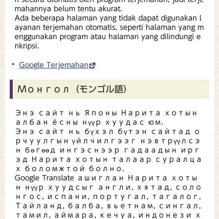
mahannya belum tentu akurat.
Ada beberapa halaman yang tidak dapat digunakan l
ayanan terjemahan otomatis, seperti halaman yang m
enggunakan program atau halaman yang dilindungi e
nkripsi.
Google Terjemahan
Монгол（モンゴル語）
Энэ сайт нь Японы Нарита хотын
албан ёсны нүүр хуудас юм.
Энэ сайт нь бүхэл бүтэн сайтад о
рчуулгын үйлчилгээг нэвтрүүлсэ
н бөгөөд ингэснээр гадаадын ирг
эд Нарита хотын талаар суралца
х боломжтой болно.
Google Translate ашиглан Нарита хоты
н нүүр хуудсыг англи, хятад, соло
нгос, испани, португал, тагалог,
Тайланд, балба, вьетнам, сингал,
тамил, аймара, кечуа, индонези х