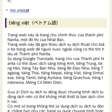
न्।
गुगल अनुवाद
tiếng việt（ベトナム語）
Trang web này là trang chủ chính thức của thành phố
Narita, một đô thị của Nhật Bản.
Trang web này đã giới thiệu dịch vụ dịch thuật cho toà
n bộ trang web để người nước ngoài cũng có thể tìm h
iểu về Thành phố Narita.
Sử dụng Google Translate, trang chủ của Thành phố N
arita có thể được dịch sang tiếng Anh, tiếng Trung, tiế
ng Hàn, tiếng Tây Ban Nha, tiếng Bồ Đào Nha, tiếng T
agalog, tiếng Thái, tiếng Nepal, tiếng Việt, tiếng Sinhal
ese, tiếng Tamil, tiếng Aymara, tiếng Quechua, tiếng I
ndonesia. Mông Cổ Miến Điện.
(Lưu ý) Dịch vụ dịch tự động được chương trình dịch tự
động dịch nên có thể không nhất thiết là bản dịch chín
h xác.
Có một số trang không thể sử dụng dịch vụ dịch tự độn
g, chẳng hạn như các trang sử dụng chương trình hoặc