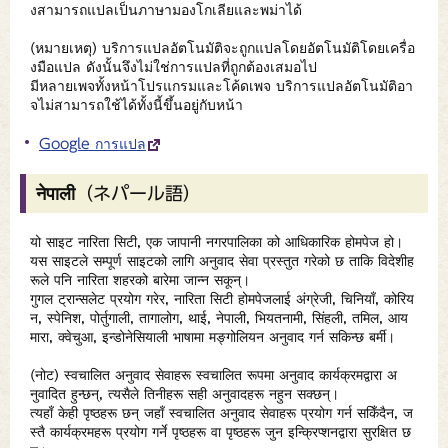
งสามารถแปลเป็นภาษามองโกเลียและพม่าได้
(หมายเหตุ) บริการแปลอัตโนมัติจะถูกแปลโดยอัตโนมัติโดยเครื่อ
งมือแปล ดังนั้นจึงไม่ใช่การแปลที่ถูกต้องเสมอไป
มีหลายเพจทั้งหน้าโปรแกรมและโค้ดเพจ บริการแปลอัตโนมัติอา
จไม่สามารถใช้ได้ทั้งนี้ขึ้นอยู่กับหน้า
Google การแปล
नेपाली（ネパール語）
यो साइट नारिता सिटी, एक जापानी नगरपालिका को आधिकारिक होमपेज हो।
यस साइटले सम्पूर्ण साइटको लागि अनुवाद सेवा प्रस्तुत गरेको छ ताकि विदेशीह
रूले पनि नारिता शहरको बारेमा जान्न सकून्।
गुगल ट्रान्सलेट प्रयोग गरेर, नारिता सिटी होमपेजलाई अंग्रेजी, चिनियाँ, कोरिय
न, स्पेनिश, पोर्तुगाली, तागालोग, थाई, नेपाली, भियतनामी, सिंहली, तमिल, आय
मारा, क्वेचुआ, इन्डोनेसियाली भाषामा मङ्गोलियन अनुवाद गर्न सकिन्छ बर्मी।
(नोट) स्वचालित अनुवाद सेवाहरू स्वचालित रूपमा अनुवाद कार्यक्रमद्वारा अ
नुवादित हुन्छन्, त्यसैले तिनीहरू सही अनुवादहरू नहुन सक्छन्।
त्यहाँ केही पृष्ठहरू छन् जहाँ स्वचालित अनुवाद सेवाहरू प्रयोग गर्न सकिँदैन, ज
स्तै कार्यक्रमहरू प्रयोग गर्ने पृष्ठहरू वा पृष्ठहरू जुन इन्क्रिप्शनद्वारा सुरक्षित छ