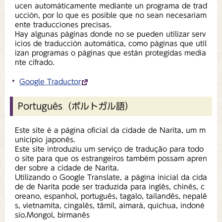
ucen automáticamente mediante un programa de trad
ucción, por lo que es posible que no sean necesariam
ente traducciones precisas.
Hay algunas páginas donde no se pueden utilizar serv
icios de traducción automática, como páginas que util
izan programas o páginas que están protegidas media
nte cifrado.
Google Traductor
Português（ポルトガル語）
Este site é a página oficial da cidade de Narita, um m
unicípio japonês.
Este site introduziu um serviço de tradução para todo
o site para que os estrangeiros também possam apren
der sobre a cidade de Narita.
Utilizando o Google Translate, a página inicial da cida
de de Narita pode ser traduzida para inglês, chinês, c
oreano, espanhol, português, tagalo, tailandês, nepalê
s, vietnamita, cingalês, tâmil, aimará, quíchua, indoné
sio.Mongol, birmanês