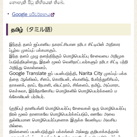
නොහැකි පිටු කිහිපයක් තිබේ.
Google පරිවර්තනය
தமிழ்（タミル語）
இந்தத் தளம் ஜப்பானிய நகராட்சியான நரிடா சிட்டியின் அதிகார
ப்பூர்வ முகப்புப் பக்கமாகும்.
இந்த தளம் முழு தளத்திற்கும் மொழிபெயர்ப்பு சேவையை அறிமுக
ப்படுத்தியுள்ளது, இதன் மூலம் வெளிநாட்டவர்களும் நரிடா சிட்டி பற்றி
அறிந்து கொள்ளலாம்.
Google Translate ஐப் பயன்படுத்தி, Narita City முகப்புப் பக்க
த்தை ஆங்கிலம், சீனம், கொரியன், ஸ்பானிஷ், போர்த்துகீசியம்,
தாகலாக், தாய், நேபாளி, வியட்நாம், சிங்களம், தமிழ், அய்மாரா,
கெச்சுவா, இந்தோனேசிய மொழிகளில் மொழிபெயர்க்கலாம் ம
ங்கோலியன் பர்மியர்.
(குறிப்பு) தானியங்கி மொழிபெயர்ப்பு சேவைகள் ஒரு மொழிபெயர்ப்பு
நிரல் மூலம் தானாகவே மொழிபெயர்க்கப்படும், எனவே அவை
துல்லியமான மொழிபெயர்ப்புகளாக இருக்க வேண்டிய அவசிய
மில்லை.
நிரல்களைப் பயன்படுத்தும் பக்கங்கள் அல்லது குறியாக்கத்தால்