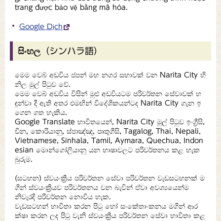
trang được bảo vệ bằng mã hóa.
Google Dịch
සිංහල（シンハラ語）
මෙම වෙබ් අඩවිය ජපන් මහ නගර සභාවක් වන Narita City හි
නිල මුල් පිටුව වේ.
මෙම වෙබ් අඩවිය විසින් මුළු අඩවියටම පරිවර්තන සේවාවක් හ
ඳුන්වා දී ඇති අතර එමඟින් විදේශිකයන්ටද Narita City ගැන ඉ
ගෙන ගත හැකිය.
Google Translate භාවිතයෙන්, Narita City මුල් පිටුව ඉංග්‍රීසි,
චීන, කොරියානු, ස්පාඤ්ඤ, පෘතුගීසි, Tagalog, Thai, Nepali,
Vietnamese, Sinhala, Tamil, Aymara, Quechua, Indon
esian මොන්ගෝලියානු යන භාෂාවලට පරිවර්තනය කළ හැක
බුරුම.
(සටහන) ස්වයංක්‍රීය පරිවර්තන සේවා පරිවර්තන වැඩසටහනක් ම
ගින් ස්වයංක්‍රීයව පරිවර්තනය වන බැවින් ඒවා අවශ්‍යයෙන්ම
නිවැරදි පරිවර්තන නොවිය හැක.
වැඩසටහන් භාවිතා කරන පිටු හෝ සංකේතාංකනය මගින් ආර
ක්ෂා කරන ලද පිටු වැනි ස්වයංක්‍රීය පරිවර්තන සේවා භාවිතා කළ