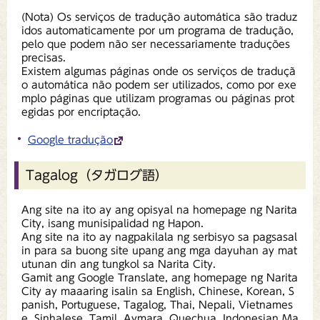
(Nota) Os serviços de tradução automática são traduz
idos automaticamente por um programa de tradução,
pelo que podem não ser necessariamente traduções
precisas.
Existem algumas páginas onde os serviços de traduçã
o automática não podem ser utilizados, como por exe
mplo páginas que utilizam programas ou páginas prot
egidas por encriptação.
Google tradução
Tagalog（タガログ語）
Ang site na ito ay ang opisyal na homepage ng Narita
City, isang munisipalidad ng Hapon.
Ang site na ito ay nagpakilala ng serbisyo sa pagsasal
in para sa buong site upang ang mga dayuhan ay mat
utunan din ang tungkol sa Narita City.
Gamit ang Google Translate, ang homepage ng Narita
City ay maaaring isalin sa English, Chinese, Korean, S
panish, Portuguese, Tagalog, Thai, Nepali, Vietnames
e, Sinhalese, Tamil, Aymara, Quechua, Indonesian Ma