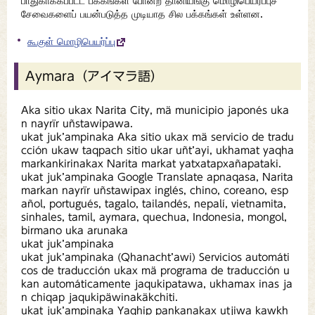
பாதுகாக்கப்பட்ட பக்கங்கள் போன்ற தானியங்கு மொழிபெயர்ப்புச்
சேவைகளைப் பயன்படுத்த முடியாத சில பக்கங்கள் உள்ளன.
கூகுள் மொழிபெயர்ப்பு
Aymara（アイマラ語）
Aka sitio ukax Narita City, mä municipio japonés uka
n nayrïr uñstawipawa.
ukat juk’ampinaka Aka sitio ukax mä servicio de tradu
cción ukaw taqpach sitio ukar uñt’ayi, ukhamat yaqha
markankirinakax Narita markat yatxatapxañapataki.
ukat juk’ampinaka Google Translate apnaqasa, Narita
markan nayrïr uñstawipax inglés, chino, coreano, esp
añol, portugués, tagalo, tailandés, nepalí, vietnamita,
sinhales, tamil, aymara, quechua, Indonesia, mongol,
birmano uka arunaka
ukat juk’ampinaka
ukat juk’ampinaka (Qhanacht’awi) Servicios automáti
cos de traducción ukax mä programa de traducción u
kan automáticamente jaqukipatawa, ukhamax inas ja
n chiqap jaqukipäwinakäkchiti.
ukat juk’ampinaka Yaqhip pankanakax utjiwa kawkh