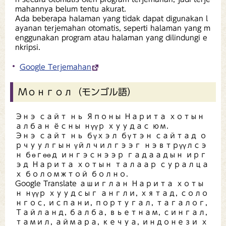
mahannya belum tentu akurat.
Ada beberapa halaman yang tidak dapat digunakan l
ayanan terjemahan otomatis, seperti halaman yang m
enggunakan program atau halaman yang dilindungi e
nkripsi.
Google Terjemahan
Монгол（モンゴル語）
Энэ сайт нь Японы Нарита хотын
албан ёсны нүүр хуудас юм.
Энэ сайт нь бүхэл бүтэн сайтад о
рчуулгын үйлчилгээг нэвтрүүлсэ
н бөгөөд ингэснээр гадаадын ирг
эд Нарита хотын талаар суралца
х боломжтой болно.
Google Translate ашиглан Нарита хоты
н нүүр хуудсыг англи, хятад, соло
нгос, испани, португал, тагалог,
Тайланд, балба, вьетнам, сингал,
тамил, аймара, кечуа, индонези х