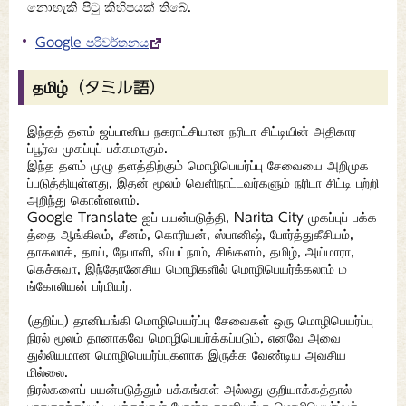
නොහැකි පිටු කිහිපයක් තිබේ.
Google පරිවර්තනය
தமிழ்（タミル語）
இந்தத் தளம் ஜப்பானிய நகராட்சியான நரிடா சிட்டியின் அதிகார
ப்பூர்வ முகப்புப் பக்கமாகும்.
இந்த தளம் முழு தளத்திற்கும் மொழிபெயர்ப்பு சேவையை அறிமுக
ப்படுத்தியுள்ளது, இதன் மூலம் வெளிநாட்டவர்களும் நரிடா சிட்டி பற்றி
அறிந்து கொள்ளலாம்.
Google Translate ஐப் பயன்படுத்தி, Narita City முகப்புப் பக்க
த்தை ஆங்கிலம், சீனம், கொரியன், ஸ்பானிஷ், போர்த்துகீசியம்,
தாகலாக், தாய், நேபாளி, வியட்நாம், சிங்களம், தமிழ், அய்மாரா,
கெச்சுவா, இந்தோனேசிய மொழிகளில் மொழிபெயர்க்கலாம் ம
ங்கோலியன் பர்மியர்.
(குறிப்பு) தானியங்கி மொழிபெயர்ப்பு சேவைகள் ஒரு மொழிபெயர்ப்பு
நிரல் மூலம் தானாகவே மொழிபெயர்க்கப்படும், எனவே அவை
துல்லியமான மொழிபெயர்ப்புகளாக இருக்க வேண்டிய அவசிய
மில்லை.
நிரல்களைப் பயன்படுத்தும் பக்கங்கள் அல்லது குறியாக்கத்தால்