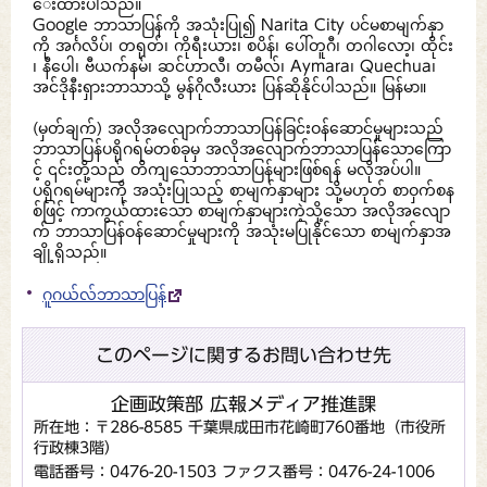
ေးထားပါသည်။
Google ဘာသာပြန်ကို အသုံးပြု၍ Narita City ပင်မစာမျက်နှာ
ကို အင်္ဂလိပ်၊ တရုတ်၊ ကိုရီးယား၊ စပိန်၊ ပေါ်တူဂီ၊ တဂါလော့၊ ထိုင်း
၊ နီပေါ၊ ဗီယက်နမ်၊ ဆင်ဟာလီ၊ တမီလ်၊ Aymara၊ Quechua၊
အင်ဒိုနီးရှားဘာသာသို့ မွန်ဂိုလီးယား ပြန်ဆိုနိုင်ပါသည်။ မြန်မာ။
(မှတ်ချက်) အလိုအလျောက်ဘာသာပြန်ခြင်းဝန်ဆောင်မှုများသည်
ဘာသာပြန်ပရိုဂရမ်တစ်ခုမှ အလိုအလျောက်ဘာသာပြန်သောကြော
င့် ၎င်းတို့သည် တိကျသောဘာသာပြန်များဖြစ်ရန် မလိုအပ်ပါ။
ပရိုဂရမ်များကို အသုံးပြုသည့် စာမျက်နှာများ သို့မဟုတ် စာဝှက်စန
စ်ဖြင့် ကာကွယ်ထားသော စာမျက်နှာများကဲ့သို့သော အလိုအလျော
က် ဘာသာပြန်ဝန်ဆောင်မှုများကို အသုံးမပြုနိုင်သော စာမျက်နှာအ
ချို့ရှိသည်။
ဂူဂယ်လ်ဘာသာပြန်
このページに関するお問い合わせ先
企画政策部 広報メディア推進課
所在地：〒286-8585 千葉県成田市花崎町760番地（市役所
行政棟3階）
電話番号：0476-20-1503
ファクス番号：0476-24-1006