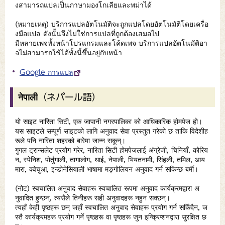
งสามารถแปลเป็นภาษามองโกเลียและพม่าได้
(หมายเหตุ) บริการแปลอัตโนมัติจะถูกแปลโดยอัตโนมัติโดยเครื่อ
งมือแปล ดังนั้นจึงไม่ใช่การแปลที่ถูกต้องเสมอไป
มีหลายเพจทั้งหน้าโปรแกรมและโค้ดเพจ บริการแปลอัตโนมัติอา
จไม่สามารถใช้ได้ทั้งนี้ขึ้นอยู่กับหน้า
Google การแปล
नेपाली（ネパール語）
यो साइट नारिता सिटी, एक जापानी नगरपालिका को आधिकारिक होमपेज हो।
यस साइटले सम्पूर्ण साइटको लागि अनुवाद सेवा प्रस्तुत गरेको छ ताकि विदेशीह
रूले पनि नारिता शहरको बारेमा जान्न सकून्।
गुगल ट्रान्सलेट प्रयोग गरेर, नारिता सिटी होमपेजलाई अंग्रेजी, चिनियाँ, कोरिय
न, स्पेनिश, पोर्तुगाली, तागालोग, थाई, नेपाली, भियतनामी, सिंहली, तमिल, आय
मारा, क्वेचुआ, इन्डोनेसियाली भाषामा मङ्गोलियन अनुवाद गर्न सकिन्छ बर्मी।
(नोट) स्वचालित अनुवाद सेवाहरू स्वचालित रूपमा अनुवाद कार्यक्रमद्वारा अ
नुवादित हुन्छन्, त्यसैले तिनीहरू सही अनुवादहरू नहुन सक्छन्।
त्यहाँ केही पृष्ठहरू छन् जहाँ स्वचालित अनुवाद सेवाहरू प्रयोग गर्न सकिँदैन, ज
स्तै कार्यक्रमहरू प्रयोग गर्ने पृष्ठहरू वा पृष्ठहरू जुन इन्क्रिप्शनद्वारा सुरक्षित छ