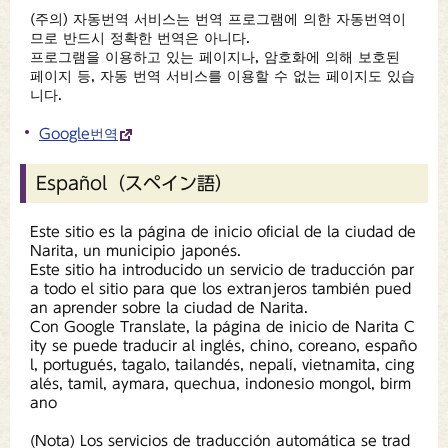
(주의) 자동번역 서비스는 번역 프로그램에 의한 자동번역이
므로 반드시 정확한 번역은 아니다.
프로그램을 이용하고 있는 페이지나, 암호화에 의해 보호된
페이지 등, 자동 번역 서비스를 이용할 수 없는 페이지도 있습
니다.
Google번역
Español（スペイン語）
Este sitio es la página de inicio oficial de la ciudad de
Narita, un municipio japonés.
Este sitio ha introducido un servicio de traducción par
a todo el sitio para que los extranjeros también pued
an aprender sobre la ciudad de Narita.
Con Google Translate, la página de inicio de Narita C
ity se puede traducir al inglés, chino, coreano, españo
l, portugués, tagalo, tailandés, nepalí, vietnamita, cing
alés, tamil, aymara, quechua, indonesio mongol, birm
ano
(Nota) Los servicios de traducción automática se trad