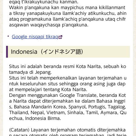
eqaq t’ikrakuykunachu kanman.
Wakin p'anqakuna kan maypichus mana kikillanmant
a tikray yanapakuykuna llamk'achiy atikunkuchu, ahin
ataq programakuna llamk'achiq p'anqakuna utaq chifr
asqawan waqaychasqa p'anqakuna.
Google nisqapi tikraq
Indonesia（インドネシア語）
Situs ini adalah beranda resmi Kota Narita, sebuah ko
tamadya di Jepang.
Situs ini telah memperkenalkan layanan terjemahan u
ntuk keseluruhan situs sehingga orang asing juga dap
at mempelajari tentang Kota Narita.
Dengan menggunakan Google Translate, beranda Kot
a Narita dapat diterjemahkan ke dalam Bahasa Inggri
s, Bahasa Mandarin Korea, Spanyol, Portugis, Tagalog,
Thailand, Nepal, Vietnam, Sinhala, Tamil, Aymara, Qu
echua, Indonesia Birma.
(Catatan) Layanan terjemahan otomatis diterjemahka
n secara otomatis oleh program terjemahan, jadi terje