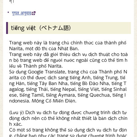
न्।
गुगल अनुवाद
tiếng việt（ベトナム語）
Trang web này là trang chủ chính thức của thành phố
Narita, một đô thị của Nhật Bản.
Trang web này đã giới thiệu dịch vụ dịch thuật cho toà
n bộ trang web để người nước ngoài cũng có thể tìm h
iểu về Thành phố Narita.
Sử dụng Google Translate, trang chủ của Thành phố N
arita có thể được dịch sang tiếng Anh, tiếng Trung, tiế
ng Hàn, tiếng Tây Ban Nha, tiếng Bồ Đào Nha, tiếng T
agalog, tiếng Thái, tiếng Nepal, tiếng Việt, tiếng Sinhal
ese, tiếng Tamil, tiếng Aymara, tiếng Quechua, tiếng I
ndonesia. Mông Cổ Miến Điện.
(Lưu ý) Dịch vụ dịch tự động được chương trình dịch tự
động dịch nên có thể không nhất thiết là bản dịch chín
h xác.
Có một số trang không thể sử dụng dịch vụ dịch tự độn
g, chẳng hạn như các trang sử dụng chương trình hoặc