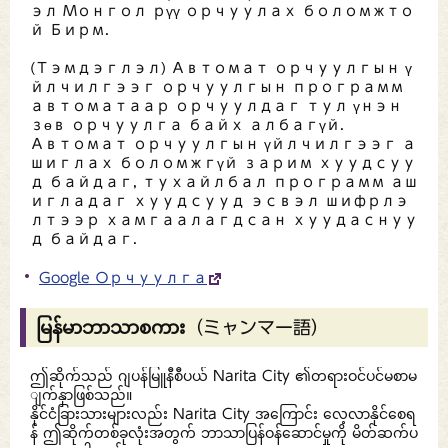
эл Монгол рүү орчуулах боломжто
й Бирм.
(Тэмдэглэл) Автомат орчуулгын ү
йлчилгээг орчуулгын программ
автоматаар орчуулдаг тул үнэн
зөв орчуулга байх албагүй.
Автомат орчуулгын үйлчилгээг а
шиглах боломжгүй зарим хуудсуу
д байдаг, тухайлбал программ аш
игладаг хуудсууд эсвэл шифрлэ
лтээр хамгаалагдсан хуудаснуу
д байдаг.
Google Орчуулга
မြန်မာဘာသာစကား（ミャンマー語）
ဤဆိုက်သည် ဂျပန်မြူနီစီပယ် Narita City ၏တရားဝင်ပင်မစာမ
ျက်နှာဖြစ်သည်။
နိုင်ငံခြားသားများလည်း Narita City အကြောင်း လေ့လာနိုင်စေရ
န် ဤဆိုက်တစ်ခုလုံးအတွက် ဘာသာပြန်ဝန်ဆောင်မှုကို မိတ်ဆက်ပ