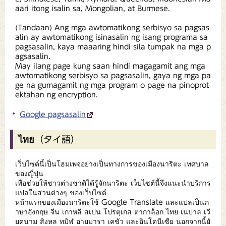
aari itong isalin sa, Mongolian, at Burmese.
(Tandaan) Ang mga awtomatikong serbisyo sa pagsas
alin ay awtomatikong isinasalin ng isang programa sa
pagsasalin, kaya maaaring hindi sila tumpak na mga p
agsasalin.
May ilang page kung saan hindi magagamit ang mga
awtomatikong serbisyo sa pagsasalin, gaya ng mga pa
ge na gumagamit ng mga program o page na pinoprot
ektahan ng encryption.
Google pagsasalin
ไทย（タイ語）
เว็บไซต์นี้เป็นโฮมเพจอย่างเป็นทางการของเมืองนาริตะ เทศบาล
ของญี่ปุ่น
เพื่อช่วยให้ชาวต่างชาติได้รู้จักนาริตะ เว็บไซต์นี้จึงแนะนำบริการ
แปลในส่วนต่างๆ ของเว็บไซต์
หน้าแรกของเมืองนาริตะใช้ Google Translate และแปลเป็นภ
าษาอังกฤษ จีน เกาหลี สเปน โปรตุเกส ตากาล็อก ไทย เนปาล เวี
ยดนาม สิงหล ทมิฬ อายมารา เคชัว และอินโดนีเซีย นอกจากนี้ยั