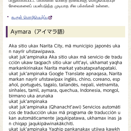
பாதுகாக்கப்பட்ட பக்கங்கள் போன்ற தானியங்கு மொழிபெயர்ப்புச்
சேவைகளைப் பயன்படுத்த முடியாத சில பக்கங்கள் உள்ளன.
கூகுள் மொழிபெயர்ப்பு
Aymara（アイマラ語）
Aka sitio ukax Narita City, mä municipio japonés uka
n nayrïr uñstawipawa.
ukat juk’ampinaka Aka sitio ukax mä servicio de tradu
cción ukaw taqpach sitio ukar uñt’ayi, ukhamat yaqha
markankirinakax Narita markat yatxatapxañapataki.
ukat juk’ampinaka Google Translate apnaqasa, Narita
markan nayrïr uñstawipax inglés, chino, coreano, esp
añol, portugués, tagalo, tailandés, nepalí, vietnamita,
sinhales, tamil, aymara, quechua, Indonesia, mongol,
birmano uka arunaka
ukat juk’ampinaka
ukat juk’ampinaka (Qhanacht’awi) Servicios automáti
cos de traducción ukax mä programa de traducción u
kan automáticamente jaqukipatawa, ukhamax inas ja
n chiqap jaqukipäwinakäkchiti.
ukat juk’ampinaka Yaqhip pankanakax utjiwa kawkh