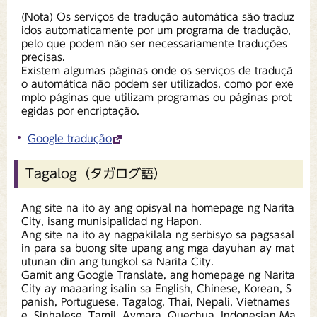
(Nota) Os serviços de tradução automática são traduz
idos automaticamente por um programa de tradução,
pelo que podem não ser necessariamente traduções
precisas.
Existem algumas páginas onde os serviços de traduçã
o automática não podem ser utilizados, como por exe
mplo páginas que utilizam programas ou páginas prot
egidas por encriptação.
Google tradução
Tagalog（タガログ語）
Ang site na ito ay ang opisyal na homepage ng Narita
City, isang munisipalidad ng Hapon.
Ang site na ito ay nagpakilala ng serbisyo sa pagsasal
in para sa buong site upang ang mga dayuhan ay mat
utunan din ang tungkol sa Narita City.
Gamit ang Google Translate, ang homepage ng Narita
City ay maaaring isalin sa English, Chinese, Korean, S
panish, Portuguese, Tagalog, Thai, Nepali, Vietnames
e, Sinhalese, Tamil, Aymara, Quechua, Indonesian Ma