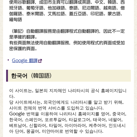
使用谷歌翻譯，成田市主頁可以翻譯成英語、中文、韓語、西
班牙語、葡萄牙語、他加祿語、泰語、尼泊爾語、越南語、僧
伽羅語、泰米爾語、艾馬拉語、蓋丘亞語、印尼語。蒙古語、
緬甸語
（
筆記
）自動翻譯服務是由翻譯程式自動翻譯的，因此不一定
是準確的翻譯。
有些頁面無法使用自動翻譯服務，例如使用程式的頁面或受加
密保護的頁面。
Google 翻譯
한국어（韓国語）
이 사이트는, 일본의 지자체인 나리타시의 공식 홈페이지입니
다.
당 사이트에서는, 외국인에게도 나리타시를 알고 받기 위해,
사이트 전체의 번역 서비스를 도입하고 있습니다.
Google 번역을 이용하여 나리타시 홈페이지를 영어, 중국어,
한국어, 스페인어, 포르투갈어, 타갈로그어, 태국어, 네팔어,
베트남어, 신할라어, 타밀어, 아이마라어, 케추어어, 인도네시
아 단어, 몽골어, 미얀마어로 번역할 수 있습니다.