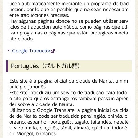
ucen automáticamente mediante un programa de trad
ucción, por lo que es posible que no sean necesariam
ente traducciones precisas.
Hay algunas páginas donde no se pueden utilizar serv
icios de traducción automática, como páginas que util
izan programas o páginas que están protegidas media
nte cifrado.
Google Traductor
Português（ポルトガル語）
Este site é a página oficial da cidade de Narita, um m
unicípio japonês.
Este site introduziu um serviço de tradução para todo
o site para que os estrangeiros também possam apren
der sobre a cidade de Narita.
Utilizando o Google Translate, a página inicial da cida
de de Narita pode ser traduzida para inglês, chinês, c
oreano, espanhol, português, tagalo, tailandês, nepalê
s, vietnamita, cingalês, tâmil, aimará, quíchua, indoné
sio.Mongol, birmanês