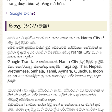
trang được bảo vệ bằng mã hóa.
Google Dịch
සිංහල（シンハラ語）
මෙම වෙබ් අඩවිය ජපන් මහ නගර සභාවක් වන Narita City හි
නිල මුල් පිටුව වේ.
මෙම වෙබ් අඩවිය විසින් මුළු අඩවියටම පරිවර්තන සේවාවක් හ
ඳුන්වා දී ඇති අතර එමඟින් විදේශිකයන්ටද Narita City ගැන ඉ
ගෙන ගත හැකිය.
Google Translate භාවිතයෙන්, Narita City මුල් පිටුව ඉංග්‍රීසි,
චීන, කොරියානු, ස්පාඤ්ඤ, පෘතුගීසි, Tagalog, Thai, Nepali,
Vietnamese, Sinhala, Tamil, Aymara, Quechua, Indon
esian මොන්ගෝලියානු යන භාෂාවලට පරිවර්තනය කළ හැක
බුරුම.
(සටහන) ස්වයංක්‍රීය පරිවර්තන සේවා පරිවර්තන වැඩසටහනක් ම
ගින් ස්වයංක්‍රීයව පරිවර්තනය වන බැවින් ඒවා අවශ්‍යයෙන්ම
නිවැරදි පරිවර්තන නොවිය හැක.
වැඩසටහන් භාවිතා කරන පිටු හෝ සංකේතාංකනය මගින් ආර
ක්ෂා කරන ලද පිටු වැනි ස්වයංක්‍රීය පරිවර්තන සේවා භාවිතා කළ