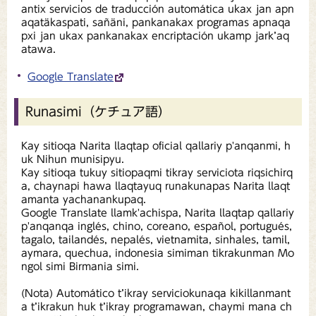
antix servicios de traducción automática ukax jan apn
aqatäkaspati, sañäni, pankanakax programas apnaqa
pxi jan ukax pankanakax encriptación ukamp jark’aq
atawa.
Google Translate
Runasimi（ケチュア語）
Kay sitioqa Narita llaqtap oficial qallariy p'anqanmi, h
uk Nihun munisipyu.
Kay sitioqa tukuy sitiopaqmi tikray serviciota riqsichirq
a, chaynapi hawa llaqtayuq runakunapas Narita llaqt
amanta yachanankupaq.
Google Translate llamk'achispa, Narita llaqtap qallariy
p'anqanqa inglés, chino, coreano, español, portugués,
tagalo, tailandés, nepalés, vietnamita, sinhales, tamil,
aymara, quechua, indonesia simiman tikrakunman Mo
ngol simi Birmania simi.
(Nota) Automático t’ikray serviciokunaqa kikillanmant
a t’ikrakun huk t’ikray programawan, chaymi mana ch