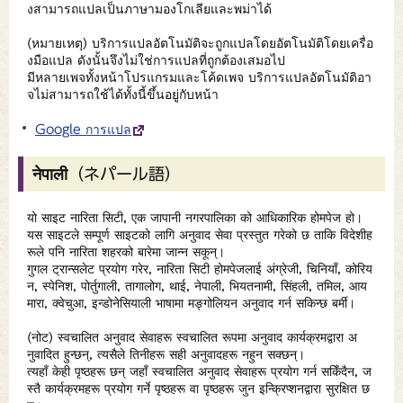
งสามารถแปลเป็นภาษามองโกเลียและพม่าได้
(หมายเหตุ) บริการแปลอัตโนมัติจะถูกแปลโดยอัตโนมัติโดยเครื่อ
งมือแปล ดังนั้นจึงไม่ใช่การแปลที่ถูกต้องเสมอไป
มีหลายเพจทั้งหน้าโปรแกรมและโค้ดเพจ บริการแปลอัตโนมัติอา
จไม่สามารถใช้ได้ทั้งนี้ขึ้นอยู่กับหน้า
Google การแปล
नेपाली（ネパール語）
यो साइट नारिता सिटी, एक जापानी नगरपालिका को आधिकारिक होमपेज हो।
यस साइटले सम्पूर्ण साइटको लागि अनुवाद सेवा प्रस्तुत गरेको छ ताकि विदेशीह
रूले पनि नारिता शहरको बारेमा जान्न सकून्।
गुगल ट्रान्सलेट प्रयोग गरेर, नारिता सिटी होमपेजलाई अंग्रेजी, चिनियाँ, कोरिय
न, स्पेनिश, पोर्तुगाली, तागालोग, थाई, नेपाली, भियतनामी, सिंहली, तमिल, आय
मारा, क्वेचुआ, इन्डोनेसियाली भाषामा मङ्गोलियन अनुवाद गर्न सकिन्छ बर्मी।
(नोट) स्वचालित अनुवाद सेवाहरू स्वचालित रूपमा अनुवाद कार्यक्रमद्वारा अ
नुवादित हुन्छन्, त्यसैले तिनीहरू सही अनुवादहरू नहुन सक्छन्।
त्यहाँ केही पृष्ठहरू छन् जहाँ स्वचालित अनुवाद सेवाहरू प्रयोग गर्न सकिँदैन, ज
स्तै कार्यक्रमहरू प्रयोग गर्ने पृष्ठहरू वा पृष्ठहरू जुन इन्क्रिप्शनद्वारा सुरक्षित छ