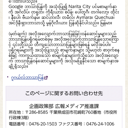
ေးထားပါသည်။
Google ဘာသာပြန်ကို အသုံးပြု၍ Narita City ပင်မစာမျက်နှာ
ကို အင်္ဂလိပ်၊ တရုတ်၊ ကိုရီးယား၊ စပိန်၊ ပေါ်တူဂီ၊ တဂါလော့၊ ထိုင်း
၊ နီပေါ၊ ဗီယက်နမ်၊ ဆင်ဟာလီ၊ တမီလ်၊ Aymara၊ Quechua၊
အင်ဒိုနီးရှားဘာသာသို့ မွန်ဂိုလီးယား ပြန်ဆိုနိုင်ပါသည်။ မြန်မာ။
(မှတ်ချက်) အလိုအလျောက်ဘာသာပြန်ခြင်းဝန်ဆောင်မှုများသည်
ဘာသာပြန်ပရိုဂရမ်တစ်ခုမှ အလိုအလျောက်ဘာသာပြန်သောကြော
င့် ၎င်းတို့သည် တိကျသောဘာသာပြန်များဖြစ်ရန် မလိုအပ်ပါ။
ပရိုဂရမ်များကို အသုံးပြုသည့် စာမျက်နှာများ သို့မဟုတ် စာဝှက်စန
စ်ဖြင့် ကာကွယ်ထားသော စာမျက်နှာများကဲ့သို့သော အလိုအလျော
က် ဘာသာပြန်ဝန်ဆောင်မှုများကို အသုံးမပြုနိုင်သော စာမျက်နှာအ
ချို့ရှိသည်။
ဂူဂယ်လ်ဘာသာပြန်
このページに関するお問い合わせ先
企画政策部 広報メディア推進課
所在地：〒286-8585 千葉県成田市花崎町760番地（市役所
行政棟3階）
電話番号：0476-20-1503
ファクス番号：0476-24-1006