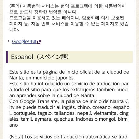
(주의) 자동번역 서비스는 번역 프로그램에 의한 자동번역이
므로 반드시 정확한 번역은 아니다.
프로그램을 이용하고 있는 페이지나, 암호화에 의해 보호된
페이지 등, 자동 번역 서비스를 이용할 수 없는 페이지도 있습
니다.
Google번역
Español（スペイン語）
Este sitio es la página de inicio oficial de la ciudad de
Narita, un municipio japonés.
Este sitio ha introducido un servicio de traducción par
a todo el sitio para que los extranjeros también pued
an aprender sobre la ciudad de Narita.
Con Google Translate, la página de inicio de Narita C
ity se puede traducir al inglés, chino, coreano, españo
l, portugués, tagalo, tailandés, nepalí, vietnamita, cing
alés, tamil, aymara, quechua, indonesio mongol, birm
ano
(Nota) Los servicios de traducción automática se trad