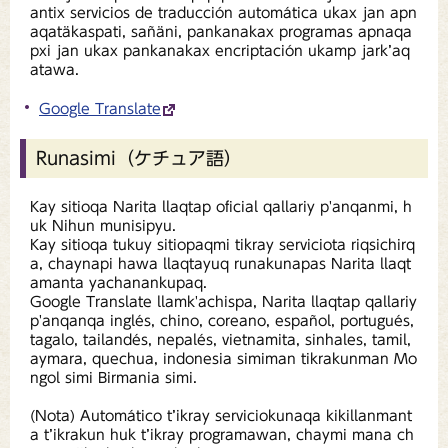
antix servicios de traducción automática ukax jan apn
aqatäkaspati, sañäni, pankanakax programas apnaqa
pxi jan ukax pankanakax encriptación ukamp jark’aq
atawa.
Google Translate
Runasimi（ケチュア語）
Kay sitioqa Narita llaqtap oficial qallariy p'anqanmi, h
uk Nihun munisipyu.
Kay sitioqa tukuy sitiopaqmi tikray serviciota riqsichirq
a, chaynapi hawa llaqtayuq runakunapas Narita llaqt
amanta yachanankupaq.
Google Translate llamk'achispa, Narita llaqtap qallariy
p'anqanqa inglés, chino, coreano, español, portugués,
tagalo, tailandés, nepalés, vietnamita, sinhales, tamil,
aymara, quechua, indonesia simiman tikrakunman Mo
ngol simi Birmania simi.
(Nota) Automático t’ikray serviciokunaqa kikillanmant
a t’ikrakun huk t’ikray programawan, chaymi mana ch