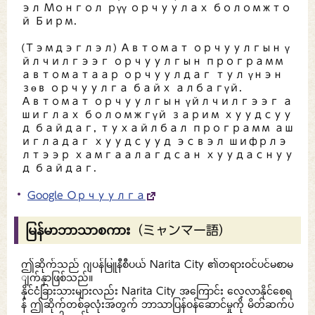
эл Монгол рүү орчуулах боломжто
й Бирм.
(Тэмдэглэл) Автомат орчуулгын ү
йлчилгээг орчуулгын программ
автоматаар орчуулдаг тул үнэн
зөв орчуулга байх албагүй.
Автомат орчуулгын үйлчилгээг а
шиглах боломжгүй зарим хуудсуу
д байдаг, тухайлбал программ аш
игладаг хуудсууд эсвэл шифрлэ
лтээр хамгаалагдсан хуудаснуу
д байдаг.
Google Орчуулга
မြန်မာဘာသာစကား（ミャンマー語）
ဤဆိုက်သည် ဂျပန်မြူနီစီပယ် Narita City ၏တရားဝင်ပင်မစာမ
ျက်နှာဖြစ်သည်။
နိုင်ငံခြားသားများလည်း Narita City အကြောင်း လေ့လာနိုင်စေရ
န် ဤဆိုက်တစ်ခုလုံးအတွက် ဘာသာပြန်ဝန်ဆောင်မှုကို မိတ်ဆက်ပ