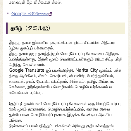
නොහැකි පිටු කිහිපයක් තිබේ.
Google පරිවර්තනය
தமிழ்（タミル語）
இந்தத் தளம் ஜப்பானிய நகராட்சியான நரிடா சிட்டியின் அதிகார
ப்பூர்வ முகப்புப் பக்கமாகும்.
இந்த தளம் முழு தளத்திற்கும் மொழிபெயர்ப்பு சேவையை அறிமுக
ப்படுத்தியுள்ளது, இதன் மூலம் வெளிநாட்டவர்களும் நரிடா சிட்டி பற்றி
அறிந்து கொள்ளலாம்.
Google Translate ஐப் பயன்படுத்தி, Narita City முகப்புப் பக்க
த்தை ஆங்கிலம், சீனம், கொரியன், ஸ்பானிஷ், போர்த்துகீசியம்,
தாகலாக், தாய், நேபாளி, வியட்நாம், சிங்களம், தமிழ், அய்மாரா,
கெச்சுவா, இந்தோனேசிய மொழிகளில் மொழிபெயர்க்கலாம் ம
ங்கோலியன் பர்மியர்.
(குறிப்பு) தானியங்கி மொழிபெயர்ப்பு சேவைகள் ஒரு மொழிபெயர்ப்பு
நிரல் மூலம் தானாகவே மொழிபெயர்க்கப்படும், எனவே அவை
துல்லியமான மொழிபெயர்ப்புகளாக இருக்க வேண்டிய அவசிய
மில்லை.
நிரல்களைப் பயன்படுத்தும் பக்கங்கள் அல்லது குறியாக்கத்தால்