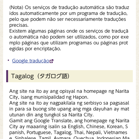
(Nota) Os serviços de tradução automática são traduz
idos automaticamente por um programa de tradução,
pelo que podem não ser necessariamente traduções
precisas.
Existem algumas páginas onde os serviços de traduçã
o automática não podem ser utilizados, como por exe
mplo páginas que utilizam programas ou páginas prot
egidas por encriptação.
Google tradução
Tagalog（タガログ語）
Ang site na ito ay ang opisyal na homepage ng Narita
City, isang munisipalidad ng Hapon.
Ang site na ito ay nagpakilala ng serbisyo sa pagsasal
in para sa buong site upang ang mga dayuhan ay mat
utunan din ang tungkol sa Narita City.
Gamit ang Google Translate, ang homepage ng Narita
City ay maaaring isalin sa English, Chinese, Korean, S
panish, Portuguese, Tagalog, Thai, Nepali, Vietnames
e, Sinhalese, Tamil, Aymara, Quechua, Indonesian Ma