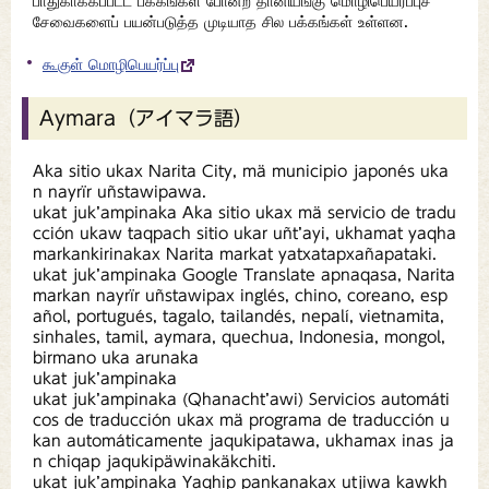
பாதுகாக்கப்பட்ட பக்கங்கள் போன்ற தானியங்கு மொழிபெயர்ப்புச்
சேவைகளைப் பயன்படுத்த முடியாத சில பக்கங்கள் உள்ளன.
கூகுள் மொழிபெயர்ப்பு
Aymara（アイマラ語）
Aka sitio ukax Narita City, mä municipio japonés uka
n nayrïr uñstawipawa.
ukat juk’ampinaka Aka sitio ukax mä servicio de tradu
cción ukaw taqpach sitio ukar uñt’ayi, ukhamat yaqha
markankirinakax Narita markat yatxatapxañapataki.
ukat juk’ampinaka Google Translate apnaqasa, Narita
markan nayrïr uñstawipax inglés, chino, coreano, esp
añol, portugués, tagalo, tailandés, nepalí, vietnamita,
sinhales, tamil, aymara, quechua, Indonesia, mongol,
birmano uka arunaka
ukat juk’ampinaka
ukat juk’ampinaka (Qhanacht’awi) Servicios automáti
cos de traducción ukax mä programa de traducción u
kan automáticamente jaqukipatawa, ukhamax inas ja
n chiqap jaqukipäwinakäkchiti.
ukat juk’ampinaka Yaqhip pankanakax utjiwa kawkh