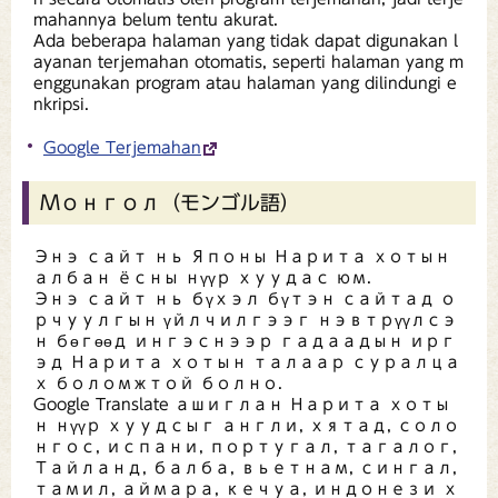
mahannya belum tentu akurat.
Ada beberapa halaman yang tidak dapat digunakan l
ayanan terjemahan otomatis, seperti halaman yang m
enggunakan program atau halaman yang dilindungi e
nkripsi.
Google Terjemahan
Монгол（モンゴル語）
Энэ сайт нь Японы Нарита хотын
албан ёсны нүүр хуудас юм.
Энэ сайт нь бүхэл бүтэн сайтад о
рчуулгын үйлчилгээг нэвтрүүлсэ
н бөгөөд ингэснээр гадаадын ирг
эд Нарита хотын талаар суралца
х боломжтой болно.
Google Translate ашиглан Нарита хоты
н нүүр хуудсыг англи, хятад, соло
нгос, испани, португал, тагалог,
Тайланд, балба, вьетнам, сингал,
тамил, аймара, кечуа, индонези х