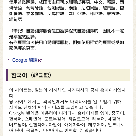
使用谷歌翻譯，成田市主頁可以翻譯成英語、中文、韓語、西
班牙語、葡萄牙語、他加祿語、泰語、尼泊爾語、越南語、僧
伽羅語、泰米爾語、艾馬拉語、蓋丘亞語、印尼語。蒙古語、
緬甸語
（
筆記
）自動翻譯服務是由翻譯程式自動翻譯的，因此不一定
是準確的翻譯。
有些頁面無法使用自動翻譯服務，例如使用程式的頁面或受加
密保護的頁面。
Google 翻譯
한국어（韓国語）
이 사이트는, 일본의 지자체인 나리타시의 공식 홈페이지입니
다.
당 사이트에서는, 외국인에게도 나리타시를 알고 받기 위해,
사이트 전체의 번역 서비스를 도입하고 있습니다.
Google 번역을 이용하여 나리타시 홈페이지를 영어, 중국어,
한국어, 스페인어, 포르투갈어, 타갈로그어, 태국어, 네팔어,
베트남어, 신할라어, 타밀어, 아이마라어, 케추어어, 인도네시
아 단어, 몽골어, 미얀마어로 번역할 수 있습니다.