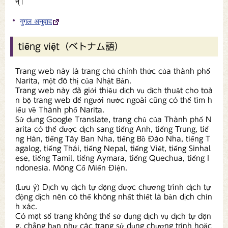
न्।
गुगल अनुवाद
tiếng việt（ベトナム語）
Trang web này là trang chủ chính thức của thành phố
Narita, một đô thị của Nhật Bản.
Trang web này đã giới thiệu dịch vụ dịch thuật cho toà
n bộ trang web để người nước ngoài cũng có thể tìm h
iểu về Thành phố Narita.
Sử dụng Google Translate, trang chủ của Thành phố N
arita có thể được dịch sang tiếng Anh, tiếng Trung, tiế
ng Hàn, tiếng Tây Ban Nha, tiếng Bồ Đào Nha, tiếng T
agalog, tiếng Thái, tiếng Nepal, tiếng Việt, tiếng Sinhal
ese, tiếng Tamil, tiếng Aymara, tiếng Quechua, tiếng I
ndonesia. Mông Cổ Miến Điện.
(Lưu ý) Dịch vụ dịch tự động được chương trình dịch tự
động dịch nên có thể không nhất thiết là bản dịch chín
h xác.
Có một số trang không thể sử dụng dịch vụ dịch tự độn
g, chẳng hạn như các trang sử dụng chương trình hoặc