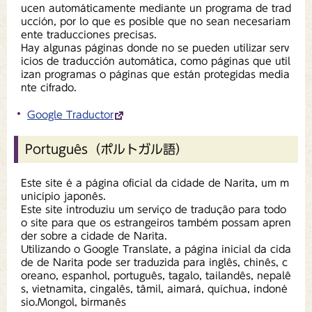
ucen automáticamente mediante un programa de trad
ucción, por lo que es posible que no sean necesariam
ente traducciones precisas.
Hay algunas páginas donde no se pueden utilizar serv
icios de traducción automática, como páginas que util
izan programas o páginas que están protegidas media
nte cifrado.
Google Traductor
Português（ポルトガル語）
Este site é a página oficial da cidade de Narita, um m
unicípio japonês.
Este site introduziu um serviço de tradução para todo
o site para que os estrangeiros também possam apren
der sobre a cidade de Narita.
Utilizando o Google Translate, a página inicial da cida
de de Narita pode ser traduzida para inglês, chinês, c
oreano, espanhol, português, tagalo, tailandês, nepalê
s, vietnamita, cingalês, tâmil, aimará, quíchua, indoné
sio.Mongol, birmanês