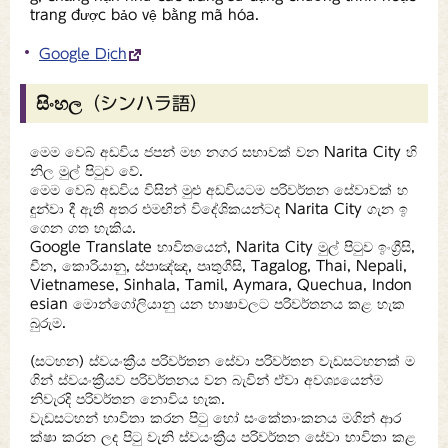
trang được bảo vệ bằng mã hóa.
Google Dịch
සිංහල（シンハラ語）
මෙම වෙබ් අඩවිය ජපන් මහ නගර සභාවක් වන Narita City හි
නිල මුල් පිටුව වේ.
මෙම වෙබ් අඩවිය විසින් මුළු අඩවියටම පරිවර්තන සේවාවක් හ
ඳුන්වා දී ඇති අතර එමඟින් විදේශිකයන්ටද Narita City ගැන ඉ
ගෙන ගත හැකිය.
Google Translate භාවිතයෙන්, Narita City මුල් පිටුව ඉංග්‍රීසි,
චීන, කොරියානු, ස්පාඤ්ඤ, පෘතුගීසි, Tagalog, Thai, Nepali,
Vietnamese, Sinhala, Tamil, Aymara, Quechua, Indon
esian මොන්ගෝලියානු යන භාෂාවලට පරිවර්තනය කළ හැක
බුරුම.
(සටහන) ස්වයංක්‍රීය පරිවර්තන සේවා පරිවර්තන වැඩසටහනක් ම
ගින් ස්වයංක්‍රීයව පරිවර්තනය වන බැවින් ඒවා අවශ්‍යයෙන්ම
නිවැරදි පරිවර්තන නොවිය හැක.
වැඩසටහන් භාවිතා කරන පිටු හෝ සංකේතාංකනය මගින් ආර
ක්ෂා කරන ලද පිටු වැනි ස්වයංක්‍රීය පරිවර්තන සේවා භාවිතා කළ