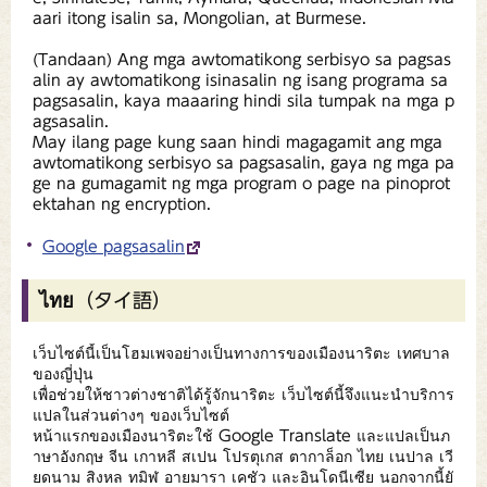
aari itong isalin sa, Mongolian, at Burmese.
(Tandaan) Ang mga awtomatikong serbisyo sa pagsas
alin ay awtomatikong isinasalin ng isang programa sa
pagsasalin, kaya maaaring hindi sila tumpak na mga p
agsasalin.
May ilang page kung saan hindi magagamit ang mga
awtomatikong serbisyo sa pagsasalin, gaya ng mga pa
ge na gumagamit ng mga program o page na pinoprot
ektahan ng encryption.
Google pagsasalin
ไทย（タイ語）
เว็บไซต์นี้เป็นโฮมเพจอย่างเป็นทางการของเมืองนาริตะ เทศบาล
ของญี่ปุ่น
เพื่อช่วยให้ชาวต่างชาติได้รู้จักนาริตะ เว็บไซต์นี้จึงแนะนำบริการ
แปลในส่วนต่างๆ ของเว็บไซต์
หน้าแรกของเมืองนาริตะใช้ Google Translate และแปลเป็นภ
าษาอังกฤษ จีน เกาหลี สเปน โปรตุเกส ตากาล็อก ไทย เนปาล เวี
ยดนาม สิงหล ทมิฬ อายมารา เคชัว และอินโดนีเซีย นอกจากนี้ยั