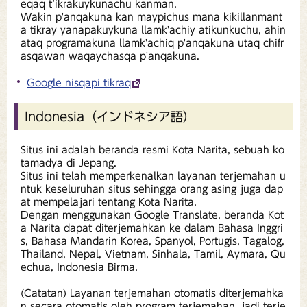
eqaq t’ikrakuykunachu kanman.
Wakin p'anqakuna kan maypichus mana kikillanmant
a tikray yanapakuykuna llamk'achiy atikunkuchu, ahin
ataq programakuna llamk'achiq p'anqakuna utaq chifr
asqawan waqaychasqa p'anqakuna.
Google nisqapi tikraq
Indonesia（インドネシア語）
Situs ini adalah beranda resmi Kota Narita, sebuah ko
tamadya di Jepang.
Situs ini telah memperkenalkan layanan terjemahan u
ntuk keseluruhan situs sehingga orang asing juga dap
at mempelajari tentang Kota Narita.
Dengan menggunakan Google Translate, beranda Kot
a Narita dapat diterjemahkan ke dalam Bahasa Inggri
s, Bahasa Mandarin Korea, Spanyol, Portugis, Tagalog,
Thailand, Nepal, Vietnam, Sinhala, Tamil, Aymara, Qu
echua, Indonesia Birma.
(Catatan) Layanan terjemahan otomatis diterjemahka
n secara otomatis oleh program terjemahan, jadi terje