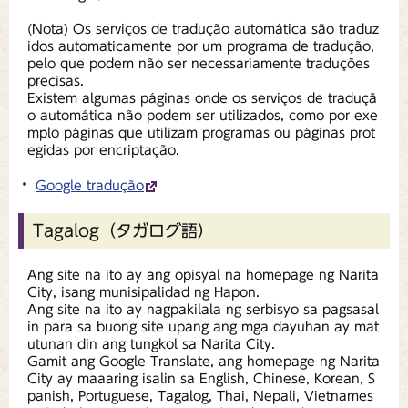
(Nota) Os serviços de tradução automática são traduz
idos automaticamente por um programa de tradução,
pelo que podem não ser necessariamente traduções
precisas.
Existem algumas páginas onde os serviços de traduçã
o automática não podem ser utilizados, como por exe
mplo páginas que utilizam programas ou páginas prot
egidas por encriptação.
Google tradução
Tagalog（タガログ語）
Ang site na ito ay ang opisyal na homepage ng Narita
City, isang munisipalidad ng Hapon.
Ang site na ito ay nagpakilala ng serbisyo sa pagsasal
in para sa buong site upang ang mga dayuhan ay mat
utunan din ang tungkol sa Narita City.
Gamit ang Google Translate, ang homepage ng Narita
City ay maaaring isalin sa English, Chinese, Korean, S
panish, Portuguese, Tagalog, Thai, Nepali, Vietnames