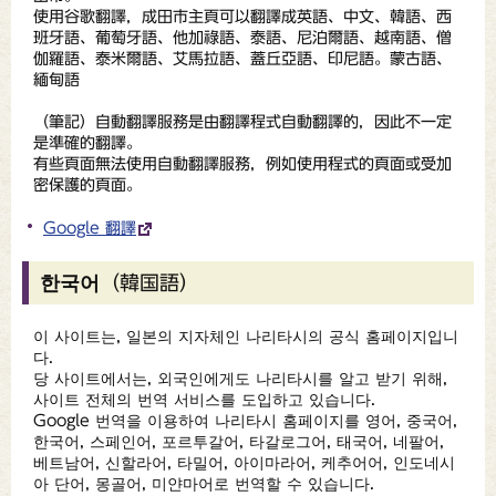
使用谷歌翻譯，成田市主頁可以翻譯成英語、中文、韓語、西
班牙語、葡萄牙語、他加祿語、泰語、尼泊爾語、越南語、僧
伽羅語、泰米爾語、艾馬拉語、蓋丘亞語、印尼語。蒙古語、
緬甸語
（
筆記
）自動翻譯服務是由翻譯程式自動翻譯的，因此不一定
是準確的翻譯。
有些頁面無法使用自動翻譯服務，例如使用程式的頁面或受加
密保護的頁面。
Google 翻譯
한국어（韓国語）
이 사이트는, 일본의 지자체인 나리타시의 공식 홈페이지입니
다.
당 사이트에서는, 외국인에게도 나리타시를 알고 받기 위해,
사이트 전체의 번역 서비스를 도입하고 있습니다.
Google 번역을 이용하여 나리타시 홈페이지를 영어, 중국어,
한국어, 스페인어, 포르투갈어, 타갈로그어, 태국어, 네팔어,
베트남어, 신할라어, 타밀어, 아이마라어, 케추어어, 인도네시
아 단어, 몽골어, 미얀마어로 번역할 수 있습니다.