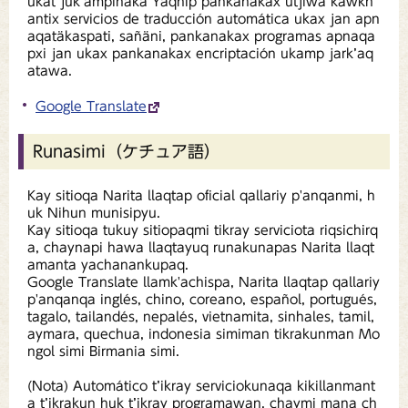
ukat juk’ampinaka Yaqhip pankanakax utjiwa kawkh
antix servicios de traducción automática ukax jan apn
aqatäkaspati, sañäni, pankanakax programas apnaqa
pxi jan ukax pankanakax encriptación ukamp jark’aq
atawa.
Google Translate
Runasimi（ケチュア語）
Kay sitioqa Narita llaqtap oficial qallariy p'anqanmi, h
uk Nihun munisipyu.
Kay sitioqa tukuy sitiopaqmi tikray serviciota riqsichirq
a, chaynapi hawa llaqtayuq runakunapas Narita llaqt
amanta yachanankupaq.
Google Translate llamk'achispa, Narita llaqtap qallariy
p'anqanqa inglés, chino, coreano, español, portugués,
tagalo, tailandés, nepalés, vietnamita, sinhales, tamil,
aymara, quechua, indonesia simiman tikrakunman Mo
ngol simi Birmania simi.
(Nota) Automático t’ikray serviciokunaqa kikillanmant
a t’ikrakun huk t’ikray programawan, chaymi mana ch