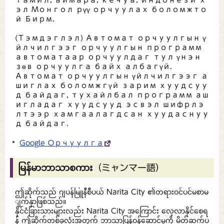
тамил, аймара, кечуа, индонези х
эл Монгол рүү орчуулах боломжто
й Бирм.
(Тэмдэглэл) Автомат орчуулгын ү
йлчилгээг орчуулгын программ
автоматаар орчуулдаг тул үнэн
зөв орчуулга байх албагүй.
Автомат орчуулгын үйлчилгээг а
шиглах боломжгүй зарим хуудсуу
д байдаг, тухайлбал программ аш
игладаг хуудсууд эсвэл шифрлэ
лтээр хамгаалагдсан хуудаснуу
д байдаг.
Google Орчуулга
မြန်မာဘာသာစကား（ミャンマー語）
ဤဆိုက်သည် ဂျပန်မြူနီစီပယ် Narita City ၏တရားဝင်ပင်မစာမ
ျက်နှာဖြစ်သည်။
နိုင်ငံခြားသားများလည်း Narita City အကြောင်း လေ့လာနိုင်စေရ
န် ဤဆိုက်တစ်ခုလုံးအတွက် ဘာသာပြန်ဝန်ဆောင်မှုကို မိတ်ဆက်ပ