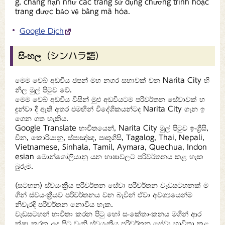
g, chẳng hạn như các trang sử dụng chương trình hoặc
trang được bảo vệ bằng mã hóa.
Google Dịch
සිංහල（シンハラ語）
මෙම වෙබ් අඩවිය ජපන් මහ නගර සභාවක් වන Narita City හි
නිල මුල් පිටුව වේ.
මෙම වෙබ් අඩවිය විසින් මුළු අඩවියටම පරිවර්තන සේවාවක් හ
ඳුන්වා දී ඇති අතර එමඟින් විදේශිකයන්ටද Narita City ගැන ඉ
ගෙන ගත හැකිය.
Google Translate භාවිතයෙන්, Narita City මුල් පිටුව ඉංග්‍රීසි,
චීන, කොරියානු, ස්පාඤ්ඤ, පෘතුගීසි, Tagalog, Thai, Nepali,
Vietnamese, Sinhala, Tamil, Aymara, Quechua, Indon
esian මොන්ගෝලියානු යන භාෂාවලට පරිවර්තනය කළ හැක
බුරුම.
(සටහන) ස්වයංක්‍රීය පරිවර්තන සේවා පරිවර්තන වැඩසටහනක් ම
ගින් ස්වයංක්‍රීයව පරිවර්තනය වන බැවින් ඒවා අවශ්‍යයෙන්ම
නිවැරදි පරිවර්තන නොවිය හැක.
වැඩසටහන් භාවිතා කරන පිටු හෝ සංකේතාංකනය මගින් ආර
ක්ෂා කරන ලද පිටු වැනි ස්වයංක්‍රීය පරිවර්තන සේවා භාවිතා කළ