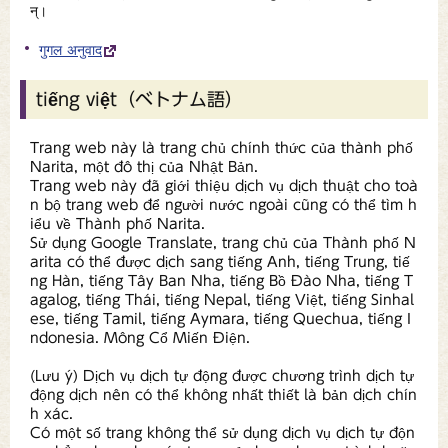
न्।
गुगल अनुवाद
tiếng việt（ベトナム語）
Trang web này là trang chủ chính thức của thành phố
Narita, một đô thị của Nhật Bản.
Trang web này đã giới thiệu dịch vụ dịch thuật cho toà
n bộ trang web để người nước ngoài cũng có thể tìm h
iểu về Thành phố Narita.
Sử dụng Google Translate, trang chủ của Thành phố N
arita có thể được dịch sang tiếng Anh, tiếng Trung, tiế
ng Hàn, tiếng Tây Ban Nha, tiếng Bồ Đào Nha, tiếng T
agalog, tiếng Thái, tiếng Nepal, tiếng Việt, tiếng Sinhal
ese, tiếng Tamil, tiếng Aymara, tiếng Quechua, tiếng I
ndonesia. Mông Cổ Miến Điện.
(Lưu ý) Dịch vụ dịch tự động được chương trình dịch tự
động dịch nên có thể không nhất thiết là bản dịch chín
h xác.
Có một số trang không thể sử dụng dịch vụ dịch tự độn