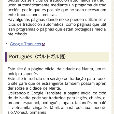
(Nota) Los servicios de traducción automática se trad
ucen automáticamente mediante un programa de trad
ucción, por lo que es posible que no sean necesariam
ente traducciones precisas.
Hay algunas páginas donde no se pueden utilizar serv
icios de traducción automática, como páginas que util
izan programas o páginas que están protegidas media
nte cifrado.
Google Traductor
Português（ポルトガル語）
Este site é a página oficial da cidade de Narita, um m
unicípio japonês.
Este site introduziu um serviço de tradução para todo
o site para que os estrangeiros também possam apren
der sobre a cidade de Narita.
Utilizando o Google Translate, a página inicial da cida
de de Narita pode ser traduzida para inglês, chinês, c
oreano, espanhol, português, tagalo, tailandês, nepalê
s, vietnamita, cingalês, tâmil, aimará, quíchua, indoné
sio.Mongol, birmanês