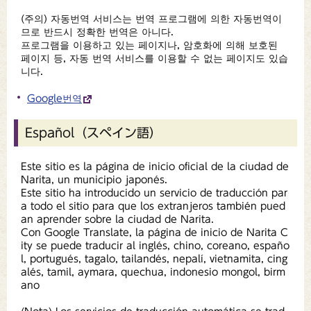
(주의) 자동번역 서비스는 번역 프로그램에 의한 자동번역이
므로 반드시 정확한 번역은 아니다.
프로그램을 이용하고 있는 페이지나, 암호화에 의해 보호된
페이지 등, 자동 번역 서비스를 이용할 수 없는 페이지도 있습
니다.
Google번역
Español（スペイン語）
Este sitio es la página de inicio oficial de la ciudad de
Narita, un municipio japonés.
Este sitio ha introducido un servicio de traducción par
a todo el sitio para que los extranjeros también pued
an aprender sobre la ciudad de Narita.
Con Google Translate, la página de inicio de Narita C
ity se puede traducir al inglés, chino, coreano, españo
l, portugués, tagalo, tailandés, nepalí, vietnamita, cing
alés, tamil, aymara, quechua, indonesio mongol, birm
ano