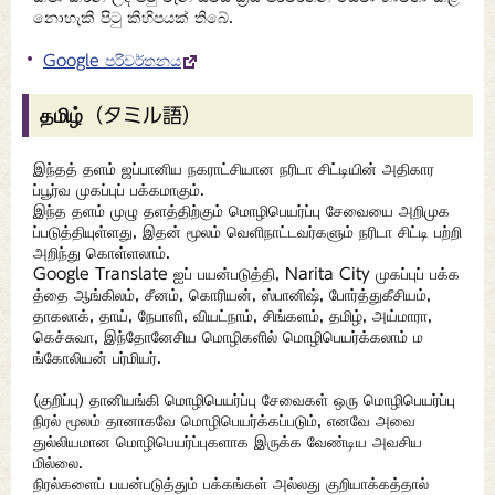
නොහැකි පිටු කිහිපයක් තිබේ.
Google පරිවර්තනය
தமிழ்（タミル語）
இந்தத் தளம் ஜப்பானிய நகராட்சியான நரிடா சிட்டியின் அதிகார
ப்பூர்வ முகப்புப் பக்கமாகும்.
இந்த தளம் முழு தளத்திற்கும் மொழிபெயர்ப்பு சேவையை அறிமுக
ப்படுத்தியுள்ளது, இதன் மூலம் வெளிநாட்டவர்களும் நரிடா சிட்டி பற்றி
அறிந்து கொள்ளலாம்.
Google Translate ஐப் பயன்படுத்தி, Narita City முகப்புப் பக்க
த்தை ஆங்கிலம், சீனம், கொரியன், ஸ்பானிஷ், போர்த்துகீசியம்,
தாகலாக், தாய், நேபாளி, வியட்நாம், சிங்களம், தமிழ், அய்மாரா,
கெச்சுவா, இந்தோனேசிய மொழிகளில் மொழிபெயர்க்கலாம் ம
ங்கோலியன் பர்மியர்.
(குறிப்பு) தானியங்கி மொழிபெயர்ப்பு சேவைகள் ஒரு மொழிபெயர்ப்பு
நிரல் மூலம் தானாகவே மொழிபெயர்க்கப்படும், எனவே அவை
துல்லியமான மொழிபெயர்ப்புகளாக இருக்க வேண்டிய அவசிய
மில்லை.
நிரல்களைப் பயன்படுத்தும் பக்கங்கள் அல்லது குறியாக்கத்தால்