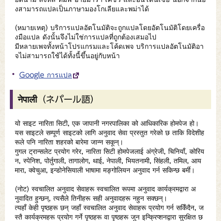
งสามารถแปลเป็นภาษามองโกเลียและพม่าได้
(หมายเหตุ) บริการแปลอัตโนมัติจะถูกแปลโดยอัตโนมัติโดยเครื่อ
งมือแปล ดังนั้นจึงไม่ใช่การแปลที่ถูกต้องเสมอไป
มีหลายเพจทั้งหน้าโปรแกรมและโค้ดเพจ บริการแปลอัตโนมัติอา
จไม่สามารถใช้ได้ทั้งนี้ขึ้นอยู่กับหน้า
Google การแปล
नेपाली（ネパール語）
यो साइट नारिता सिटी, एक जापानी नगरपालिका को आधिकारिक होमपेज हो।
यस साइटले सम्पूर्ण साइटको लागि अनुवाद सेवा प्रस्तुत गरेको छ ताकि विदेशीह
रूले पनि नारिता शहरको बारेमा जान्न सकून्।
गुगल ट्रान्सलेट प्रयोग गरेर, नारिता सिटी होमपेजलाई अंग्रेजी, चिनियाँ, कोरिय
न, स्पेनिश, पोर्तुगाली, तागालोग, थाई, नेपाली, भियतनामी, सिंहली, तमिल, आय
मारा, क्वेचुआ, इन्डोनेसियाली भाषामा मङ्गोलियन अनुवाद गर्न सकिन्छ बर्मी।
(नोट) स्वचालित अनुवाद सेवाहरू स्वचालित रूपमा अनुवाद कार्यक्रमद्वारा अ
नुवादित हुन्छन्, त्यसैले तिनीहरू सही अनुवादहरू नहुन सक्छन्।
त्यहाँ केही पृष्ठहरू छन् जहाँ स्वचालित अनुवाद सेवाहरू प्रयोग गर्न सकिँदैन, ज
स्तै कार्यक्रमहरू प्रयोग गर्ने पृष्ठहरू वा पृष्ठहरू जुन इन्क्रिप्शनद्वारा सुरक्षित छ