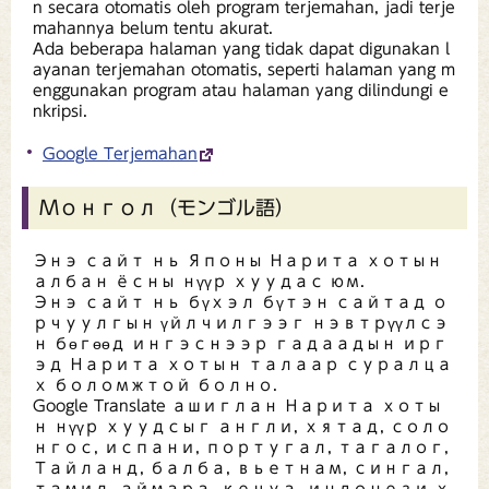
n secara otomatis oleh program terjemahan, jadi terje
mahannya belum tentu akurat.
Ada beberapa halaman yang tidak dapat digunakan l
ayanan terjemahan otomatis, seperti halaman yang m
enggunakan program atau halaman yang dilindungi e
nkripsi.
Google Terjemahan
Монгол（モンゴル語）
Энэ сайт нь Японы Нарита хотын
албан ёсны нүүр хуудас юм.
Энэ сайт нь бүхэл бүтэн сайтад о
рчуулгын үйлчилгээг нэвтрүүлсэ
н бөгөөд ингэснээр гадаадын ирг
эд Нарита хотын талаар суралца
х боломжтой болно.
Google Translate ашиглан Нарита хоты
н нүүр хуудсыг англи, хятад, соло
нгос, испани, португал, тагалог,
Тайланд, балба, вьетнам, сингал,