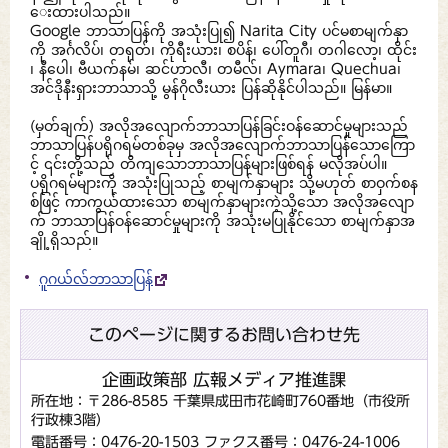
ေးထားပါသည်။
Google ဘာသာပြန်ကို အသုံးပြု၍ Narita City ပင်မစာမျက်နှာ
ကို အင်္ဂလိပ်၊ တရုတ်၊ ကိုရီးယား၊ စပိန်၊ ပေါ်တူဂီ၊ တဂါလော့၊ ထိုင်း
၊ နီပေါ၊ ဗီယက်နမ်၊ ဆင်ဟာလီ၊ တမီလ်၊ Aymara၊ Quechua၊
အင်ဒိုနီးရှားဘာသာသို့ မွန်ဂိုလီးယား ပြန်ဆိုနိုင်ပါသည်။ မြန်မာ။
(မှတ်ချက်) အလိုအလျောက်ဘာသာပြန်ခြင်းဝန်ဆောင်မှုများသည်
ဘာသာပြန်ပရိုဂရမ်တစ်ခုမှ အလိုအလျောက်ဘာသာပြန်သောကြော
င့် ၎င်းတို့သည် တိကျသောဘာသာပြန်များဖြစ်ရန် မလိုအပ်ပါ။
ပရိုဂရမ်များကို အသုံးပြုသည့် စာမျက်နှာများ သို့မဟုတ် စာဝှက်စန
စ်ဖြင့် ကာကွယ်ထားသော စာမျက်နှာများကဲ့သို့သော အလိုအလျော
က် ဘာသာပြန်ဝန်ဆောင်မှုများကို အသုံးမပြုနိုင်သော စာမျက်နှာအ
ချို့ရှိသည်။
ဂူဂယ်လ်ဘာသာပြန်
このページに関するお問い合わせ先
企画政策部 広報メディア推進課
所在地：〒286-8585 千葉県成田市花崎町760番地（市役所
行政棟3階）
電話番号：0476-20-1503
ファクス番号：0476-24-1006