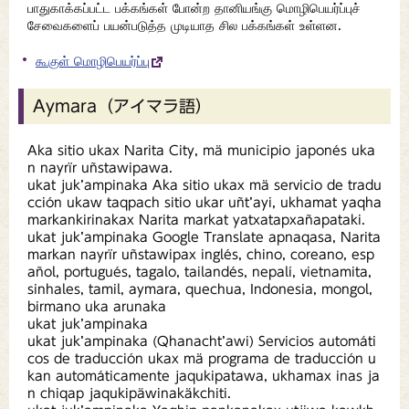
பாதுகாக்கப்பட்ட பக்கங்கள் போன்ற தானியங்கு மொழிபெயர்ப்புச்
சேவைகளைப் பயன்படுத்த முடியாத சில பக்கங்கள் உள்ளன.
கூகுள் மொழிபெயர்ப்பு
Aymara（アイマラ語）
Aka sitio ukax Narita City, mä municipio japonés uka
n nayrïr uñstawipawa.
ukat juk’ampinaka Aka sitio ukax mä servicio de tradu
cción ukaw taqpach sitio ukar uñt’ayi, ukhamat yaqha
markankirinakax Narita markat yatxatapxañapataki.
ukat juk’ampinaka Google Translate apnaqasa, Narita
markan nayrïr uñstawipax inglés, chino, coreano, esp
añol, portugués, tagalo, tailandés, nepalí, vietnamita,
sinhales, tamil, aymara, quechua, Indonesia, mongol,
birmano uka arunaka
ukat juk’ampinaka
ukat juk’ampinaka (Qhanacht’awi) Servicios automáti
cos de traducción ukax mä programa de traducción u
kan automáticamente jaqukipatawa, ukhamax inas ja
n chiqap jaqukipäwinakäkchiti.