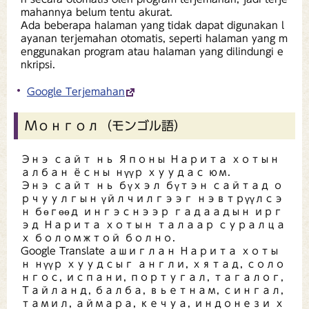
mahannya belum tentu akurat.
Ada beberapa halaman yang tidak dapat digunakan l
ayanan terjemahan otomatis, seperti halaman yang m
enggunakan program atau halaman yang dilindungi e
nkripsi.
Google Terjemahan
Монгол（モンゴル語）
Энэ сайт нь Японы Нарита хотын
албан ёсны нүүр хуудас юм.
Энэ сайт нь бүхэл бүтэн сайтад о
рчуулгын үйлчилгээг нэвтрүүлсэ
н бөгөөд ингэснээр гадаадын ирг
эд Нарита хотын талаар суралца
х боломжтой болно.
Google Translate ашиглан Нарита хоты
н нүүр хуудсыг англи, хятад, соло
нгос, испани, португал, тагалог,
Тайланд, балба, вьетнам, сингал,
тамил, аймара, кечуа, индонези х