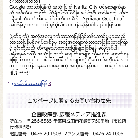
ေးထားပါသည်။
Google ဘာသာပြန်ကို အသုံးပြု၍ Narita City ပင်မစာမျက်နှာ
ကို အင်္ဂလိပ်၊ တရုတ်၊ ကိုရီးယား၊ စပိန်၊ ပေါ်တူဂီ၊ တဂါလော့၊ ထိုင်း
၊ နီပေါ၊ ဗီယက်နမ်၊ ဆင်ဟာလီ၊ တမီလ်၊ Aymara၊ Quechua၊
အင်ဒိုနီးရှားဘာသာသို့ မွန်ဂိုလီးယား ပြန်ဆိုနိုင်ပါသည်။ မြန်မာ။
(မှတ်ချက်) အလိုအလျောက်ဘာသာပြန်ခြင်းဝန်ဆောင်မှုများသည်
ဘာသာပြန်ပရိုဂရမ်တစ်ခုမှ အလိုအလျောက်ဘာသာပြန်သောကြော
င့် ၎င်းတို့သည် တိကျသောဘာသာပြန်များဖြစ်ရန် မလိုအပ်ပါ။
ပရိုဂရမ်များကို အသုံးပြုသည့် စာမျက်နှာများ သို့မဟုတ် စာဝှက်စန
စ်ဖြင့် ကာကွယ်ထားသော စာမျက်နှာများကဲ့သို့သော အလိုအလျော
က် ဘာသာပြန်ဝန်ဆောင်မှုများကို အသုံးမပြုနိုင်သော စာမျက်နှာအ
ချို့ရှိသည်။
ဂူဂယ်လ်ဘာသာပြန်
このページに関するお問い合わせ先
企画政策部 広報メディア推進課
所在地：〒286-8585 千葉県成田市花崎町760番地（市役所
行政棟3階）
電話番号：0476-20-1503
ファクス番号：0476-24-1006