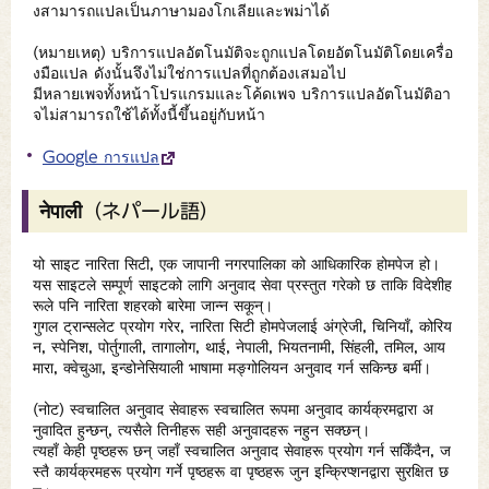
งสามารถแปลเป็นภาษามองโกเลียและพม่าได้
(หมายเหตุ) บริการแปลอัตโนมัติจะถูกแปลโดยอัตโนมัติโดยเครื่อ
งมือแปล ดังนั้นจึงไม่ใช่การแปลที่ถูกต้องเสมอไป
มีหลายเพจทั้งหน้าโปรแกรมและโค้ดเพจ บริการแปลอัตโนมัติอา
จไม่สามารถใช้ได้ทั้งนี้ขึ้นอยู่กับหน้า
Google การแปล
नेपाली（ネパール語）
यो साइट नारिता सिटी, एक जापानी नगरपालिका को आधिकारिक होमपेज हो।
यस साइटले सम्पूर्ण साइटको लागि अनुवाद सेवा प्रस्तुत गरेको छ ताकि विदेशीह
रूले पनि नारिता शहरको बारेमा जान्न सकून्।
गुगल ट्रान्सलेट प्रयोग गरेर, नारिता सिटी होमपेजलाई अंग्रेजी, चिनियाँ, कोरिय
न, स्पेनिश, पोर्तुगाली, तागालोग, थाई, नेपाली, भियतनामी, सिंहली, तमिल, आय
मारा, क्वेचुआ, इन्डोनेसियाली भाषामा मङ्गोलियन अनुवाद गर्न सकिन्छ बर्मी।
(नोट) स्वचालित अनुवाद सेवाहरू स्वचालित रूपमा अनुवाद कार्यक्रमद्वारा अ
नुवादित हुन्छन्, त्यसैले तिनीहरू सही अनुवादहरू नहुन सक्छन्।
त्यहाँ केही पृष्ठहरू छन् जहाँ स्वचालित अनुवाद सेवाहरू प्रयोग गर्न सकिँदैन, ज
स्तै कार्यक्रमहरू प्रयोग गर्ने पृष्ठहरू वा पृष्ठहरू जुन इन्क्रिप्शनद्वारा सुरक्षित छ