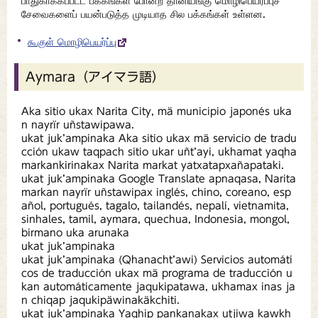
பாதுகாக்கப்பட்ட பக்கங்கள் போன்ற தானியங்கு மொழிபெயர்ப்புச்
சேவைகளைப் பயன்படுத்த முடியாத சில பக்கங்கள் உள்ளன.
கூகுள் மொழிபெயர்ப்பு
Aymara（アイマラ語）
Aka sitio ukax Narita City, mä municipio japonés uka
n nayrïr uñstawipawa.
ukat juk’ampinaka Aka sitio ukax mä servicio de tradu
cción ukaw taqpach sitio ukar uñt’ayi, ukhamat yaqha
markankirinakax Narita markat yatxatapxañapataki.
ukat juk’ampinaka Google Translate apnaqasa, Narita
markan nayrïr uñstawipax inglés, chino, coreano, esp
añol, portugués, tagalo, tailandés, nepalí, vietnamita,
sinhales, tamil, aymara, quechua, Indonesia, mongol,
birmano uka arunaka
ukat juk’ampinaka
ukat juk’ampinaka (Qhanacht’awi) Servicios automáti
cos de traducción ukax mä programa de traducción u
kan automáticamente jaqukipatawa, ukhamax inas ja
n chiqap jaqukipäwinakäkchiti.
ukat juk’ampinaka Yaqhip pankanakax utjiwa kawkh