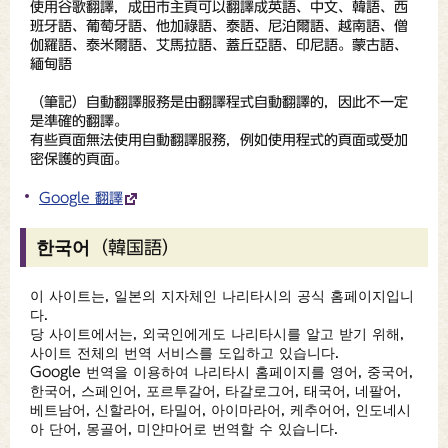
使用谷歌翻譯，成田市主頁可以翻譯成英語、中文、韓語、西
班牙語、葡萄牙語、他加祿語、泰語、尼泊爾語、越南語、僧
伽羅語、泰米爾語、艾馬拉語、蓋丘亞語、印尼語。蒙古語、
緬甸語
（
筆記
）自動翻譯服務是由翻譯程式自動翻譯的，因此不一定
是準確的翻譯。
有些頁面無法使用自動翻譯服務，例如使用程式的頁面或受加
密保護的頁面。
Google 翻譯
한국어（韓国語）
이 사이트는, 일본의 지자체인 나리타시의 공식 홈페이지입니
다.
당 사이트에서는, 외국인에게도 나리타시를 알고 받기 위해,
사이트 전체의 번역 서비스를 도입하고 있습니다.
Google 번역을 이용하여 나리타시 홈페이지를 영어, 중국어,
한국어, 스페인어, 포르투갈어, 타갈로그어, 태국어, 네팔어,
베트남어, 신할라어, 타밀어, 아이마라어, 케추어어, 인도네시
아 단어, 몽골어, 미얀마어로 번역할 수 있습니다.