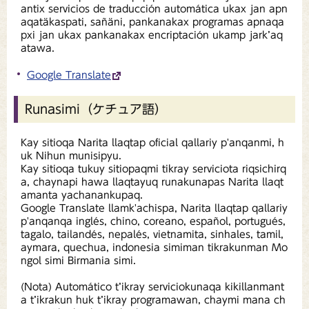
antix servicios de traducción automática ukax jan apn
aqatäkaspati, sañäni, pankanakax programas apnaqa
pxi jan ukax pankanakax encriptación ukamp jark’aq
atawa.
Google Translate
Runasimi（ケチュア語）
Kay sitioqa Narita llaqtap oficial qallariy p'anqanmi, h
uk Nihun munisipyu.
Kay sitioqa tukuy sitiopaqmi tikray serviciota riqsichirq
a, chaynapi hawa llaqtayuq runakunapas Narita llaqt
amanta yachanankupaq.
Google Translate llamk'achispa, Narita llaqtap qallariy
p'anqanqa inglés, chino, coreano, español, portugués,
tagalo, tailandés, nepalés, vietnamita, sinhales, tamil,
aymara, quechua, indonesia simiman tikrakunman Mo
ngol simi Birmania simi.
(Nota) Automático t’ikray serviciokunaqa kikillanmant
a t’ikrakun huk t’ikray programawan, chaymi mana ch