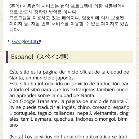
(주의) 자동번역 서비스는 번역 프로그램에 의한 자동번역이
므로 반드시 정확한 번역은 아니다.
프로그램을 이용하고 있는 페이지나, 암호화에 의해 보호된
페이지 등, 자동 번역 서비스를 이용할 수 없는 페이지도 있습
니다.
Google번역
Español（スペイン語）
Este sitio es la página de inicio oficial de la ciudad de
Narita, un municipio japonés.
Este sitio ha introducido un servicio de traducción par
a todo el sitio para que los extranjeros también pued
an aprender sobre la ciudad de Narita.
Con Google Translate, la página de inicio de Narita C
ity se puede traducir al inglés, chino, coreano, españo
l, portugués, tagalo, tailandés, nepalí, vietnamita, cing
alés, tamil, aymara, quechua, indonesio mongol, birm
ano
(Nota) Los servicios de traducción automática se trad