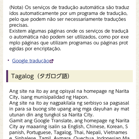
(Nota) Os serviços de tradução automática são traduz
idos automaticamente por um programa de tradução,
pelo que podem não ser necessariamente traduções
precisas.
Existem algumas páginas onde os serviços de traduçã
o automática não podem ser utilizados, como por exe
mplo páginas que utilizam programas ou páginas prot
egidas por encriptação.
Google tradução
Tagalog（タガログ語）
Ang site na ito ay ang opisyal na homepage ng Narita
City, isang munisipalidad ng Hapon.
Ang site na ito ay nagpakilala ng serbisyo sa pagsasal
in para sa buong site upang ang mga dayuhan ay mat
utunan din ang tungkol sa Narita City.
Gamit ang Google Translate, ang homepage ng Narita
City ay maaaring isalin sa English, Chinese, Korean, S
panish, Portuguese, Tagalog, Thai, Nepali, Vietnames
e, Sinhalese, Tamil, Aymara, Quechua, Indonesian Ma