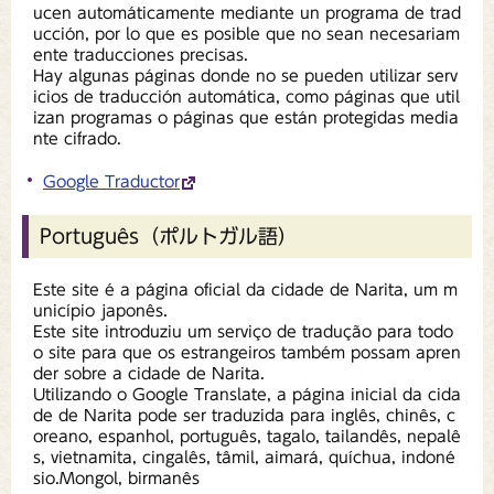
ucen automáticamente mediante un programa de trad
ucción, por lo que es posible que no sean necesariam
ente traducciones precisas.
Hay algunas páginas donde no se pueden utilizar serv
icios de traducción automática, como páginas que util
izan programas o páginas que están protegidas media
nte cifrado.
Google Traductor
Português（ポルトガル語）
Este site é a página oficial da cidade de Narita, um m
unicípio japonês.
Este site introduziu um serviço de tradução para todo
o site para que os estrangeiros também possam apren
der sobre a cidade de Narita.
Utilizando o Google Translate, a página inicial da cida
de de Narita pode ser traduzida para inglês, chinês, c
oreano, espanhol, português, tagalo, tailandês, nepalê
s, vietnamita, cingalês, tâmil, aimará, quíchua, indoné
sio.Mongol, birmanês