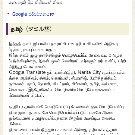
නොහැකි පිටු කිහිපයක් තිබේ.
Google පරිවර්තනය
தமிழ்（タミル語）
இந்தத் தளம் ஜப்பானிய நகராட்சியான நரிடா சிட்டியின் அதிகார
ப்பூர்வ முகப்புப் பக்கமாகும்.
இந்த தளம் முழு தளத்திற்கும் மொழிபெயர்ப்பு சேவையை அறிமுக
ப்படுத்தியுள்ளது, இதன் மூலம் வெளிநாட்டவர்களும் நரிடா சிட்டி பற்றி
அறிந்து கொள்ளலாம்.
Google Translate ஐப் பயன்படுத்தி, Narita City முகப்புப் பக்க
த்தை ஆங்கிலம், சீனம், கொரியன், ஸ்பானிஷ், போர்த்துகீசியம்,
தாகலாக், தாய், நேபாளி, வியட்நாம், சிங்களம், தமிழ், அய்மாரா,
கெச்சுவா, இந்தோனேசிய மொழிகளில் மொழிபெயர்க்கலாம் ம
ங்கோலியன் பர்மியர்.
(குறிப்பு) தானியங்கி மொழிபெயர்ப்பு சேவைகள் ஒரு மொழிபெயர்ப்பு
நிரல் மூலம் தானாகவே மொழிபெயர்க்கப்படும், எனவே அவை
துல்லியமான மொழிபெயர்ப்புகளாக இருக்க வேண்டிய அவசிய
மில்லை.
நிரல்களைப் பயன்படுத்தும் பக்கங்கள் அல்லது குறியாக்கத்தால்