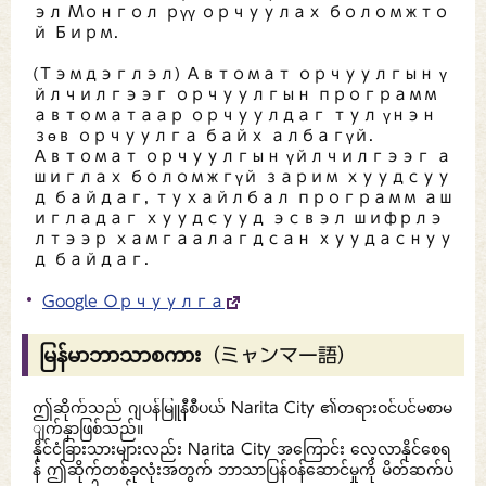
эл Монгол рүү орчуулах боломжто
й Бирм.
(Тэмдэглэл) Автомат орчуулгын ү
йлчилгээг орчуулгын программ
автоматаар орчуулдаг тул үнэн
зөв орчуулга байх албагүй.
Автомат орчуулгын үйлчилгээг а
шиглах боломжгүй зарим хуудсуу
д байдаг, тухайлбал программ аш
игладаг хуудсууд эсвэл шифрлэ
лтээр хамгаалагдсан хуудаснуу
д байдаг.
Google Орчуулга
မြန်မာဘာသာစကား（ミャンマー語）
ဤဆိုက်သည် ဂျပန်မြူနီစီပယ် Narita City ၏တရားဝင်ပင်မစာမ
ျက်နှာဖြစ်သည်။
နိုင်ငံခြားသားများလည်း Narita City အကြောင်း လေ့လာနိုင်စေရ
န် ဤဆိုက်တစ်ခုလုံးအတွက် ဘာသာပြန်ဝန်ဆောင်မှုကို မိတ်ဆက်ပ