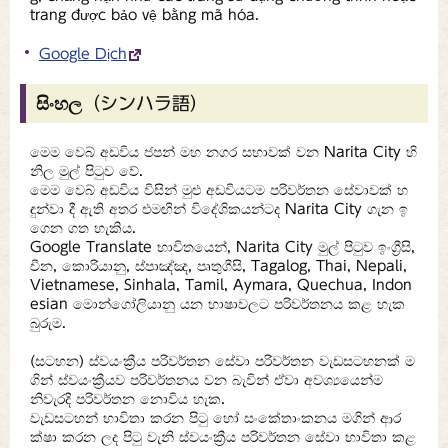
trang được bảo vệ bằng mã hóa.
Google Dịch
සිංහල（シンハラ語）
මෙම වෙබ් අඩවිය ජපන් මහ නගර සභාවක් වන Narita City හි
නිල මුල් පිටුව වේ.
මෙම වෙබ් අඩවිය විසින් මුළු අඩවියටම පරිවර්තන සේවාවක් හ
ඳුන්වා දී ඇති අතර එමඟින් විදේශිකයන්ටද Narita City ගැන ඉ
ගෙන ගත හැකිය.
Google Translate භාවිතයෙන්, Narita City මුල් පිටුව ඉංග්‍රීසි,
චීන, කොරියානු, ස්පාඤ්ඤ, පෘතුගීසි, Tagalog, Thai, Nepali,
Vietnamese, Sinhala, Tamil, Aymara, Quechua, Indon
esian මොන්ගෝලියානු යන භාෂාවලට පරිවර්තනය කළ හැක
බුරුම.
(සටහන) ස්වයංක්‍රීය පරිවර්තන සේවා පරිවර්තන වැඩසටහනක් ම
ගින් ස්වයංක්‍රීයව පරිවර්තනය වන බැවින් ඒවා අවශ්‍යයෙන්ම
නිවැරදි පරිවර්තන නොවිය හැක.
වැඩසටහන් භාවිතා කරන පිටු හෝ සංකේතාංකනය මගින් ආර
ක්ෂා කරන ලද පිටු වැනි ස්වයංක්‍රීය පරිවර්තන සේවා භාවිතා කළ