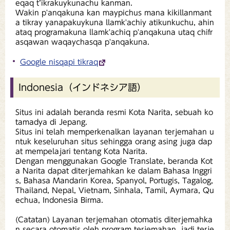
eqaq t’ikrakuykunachu kanman.
Wakin p'anqakuna kan maypichus mana kikillanmant
a tikray yanapakuykuna llamk'achiy atikunkuchu, ahin
ataq programakuna llamk'achiq p'anqakuna utaq chifr
asqawan waqaychasqa p'anqakuna.
Google nisqapi tikraq
Indonesia（インドネシア語）
Situs ini adalah beranda resmi Kota Narita, sebuah ko
tamadya di Jepang.
Situs ini telah memperkenalkan layanan terjemahan u
ntuk keseluruhan situs sehingga orang asing juga dap
at mempelajari tentang Kota Narita.
Dengan menggunakan Google Translate, beranda Kot
a Narita dapat diterjemahkan ke dalam Bahasa Inggri
s, Bahasa Mandarin Korea, Spanyol, Portugis, Tagalog,
Thailand, Nepal, Vietnam, Sinhala, Tamil, Aymara, Qu
echua, Indonesia Birma.
(Catatan) Layanan terjemahan otomatis diterjemahka
n secara otomatis oleh program terjemahan, jadi terje