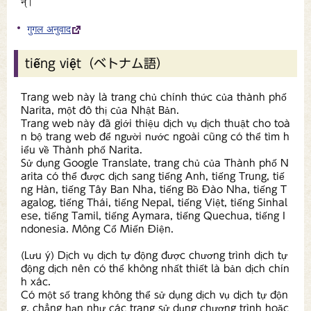
न्।
गुगल अनुवाद
tiếng việt（ベトナム語）
Trang web này là trang chủ chính thức của thành phố
Narita, một đô thị của Nhật Bản.
Trang web này đã giới thiệu dịch vụ dịch thuật cho toà
n bộ trang web để người nước ngoài cũng có thể tìm h
iểu về Thành phố Narita.
Sử dụng Google Translate, trang chủ của Thành phố N
arita có thể được dịch sang tiếng Anh, tiếng Trung, tiế
ng Hàn, tiếng Tây Ban Nha, tiếng Bồ Đào Nha, tiếng T
agalog, tiếng Thái, tiếng Nepal, tiếng Việt, tiếng Sinhal
ese, tiếng Tamil, tiếng Aymara, tiếng Quechua, tiếng I
ndonesia. Mông Cổ Miến Điện.
(Lưu ý) Dịch vụ dịch tự động được chương trình dịch tự
động dịch nên có thể không nhất thiết là bản dịch chín
h xác.
Có một số trang không thể sử dụng dịch vụ dịch tự độn
g, chẳng hạn như các trang sử dụng chương trình hoặc