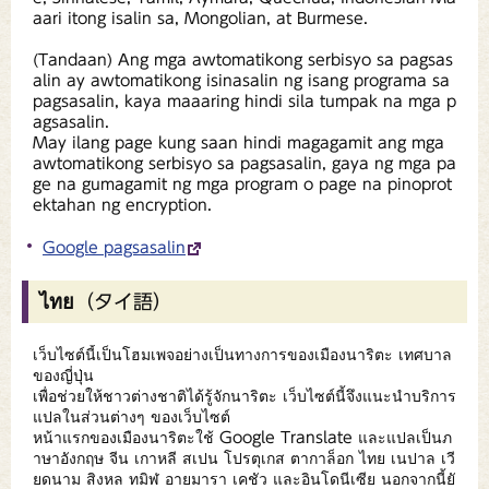
aari itong isalin sa, Mongolian, at Burmese.
(Tandaan) Ang mga awtomatikong serbisyo sa pagsas
alin ay awtomatikong isinasalin ng isang programa sa
pagsasalin, kaya maaaring hindi sila tumpak na mga p
agsasalin.
May ilang page kung saan hindi magagamit ang mga
awtomatikong serbisyo sa pagsasalin, gaya ng mga pa
ge na gumagamit ng mga program o page na pinoprot
ektahan ng encryption.
Google pagsasalin
ไทย（タイ語）
เว็บไซต์นี้เป็นโฮมเพจอย่างเป็นทางการของเมืองนาริตะ เทศบาล
ของญี่ปุ่น
เพื่อช่วยให้ชาวต่างชาติได้รู้จักนาริตะ เว็บไซต์นี้จึงแนะนำบริการ
แปลในส่วนต่างๆ ของเว็บไซต์
หน้าแรกของเมืองนาริตะใช้ Google Translate และแปลเป็นภ
าษาอังกฤษ จีน เกาหลี สเปน โปรตุเกส ตากาล็อก ไทย เนปาล เวี
ยดนาม สิงหล ทมิฬ อายมารา เคชัว และอินโดนีเซีย นอกจากนี้ยั