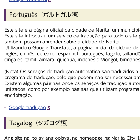
Português（ポルトガル語）
Este site é a página oficial da cidade de Narita, um municíp
Este site introduziu um serviço de tradução para todo o site
também possam aprender sobre a cidade de Narita.
Utilizando o Google Translate, a página inicial da cidade de
inglês, chinês, coreano, espanhol, português, tagalo, tailandê
cingalês, tâmil, aimará, quíchua, indonésio.Mongol, birmanê
(Nota) Os serviços de tradução automática são traduzidos 
programa de tradução, pelo que podem não ser necessariam
Existem algumas páginas onde os serviços de tradução aut
utilizados, como por exemplo páginas que utilizam programa
encriptação.
Google tradução
Tagalog（タガログ語）
Ang site na ito ay ang opisyal na homepage ng Narita City, 