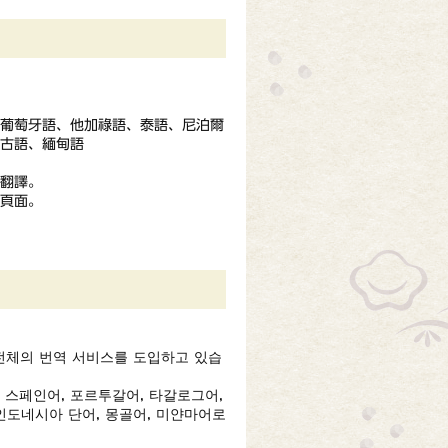
、葡萄牙語、他加祿語、泰語、尼泊爾
古語、緬甸語
翻譯。
頁面。
전체의 번역 서비스를 도입하고 있습
, 스페인어, 포르투갈어, 타갈로그어,
 인도네시아 단어, 몽골어, 미얀마어로