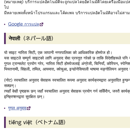
(หมายเหตุ) บริการแปลอัตโนมัติจะถูกแปลโดยอัตโนมัติโดยเครื่องมือแปล ด
ไป
มีหลายเพจทั้งหน้าโปรแกรมและโค้ดเพจ บริการแปลอัตโนมัติอาจไม่สามารถใช
Google การแปล
नेपाली（ネパール語）
यो साइट नारिता सिटी, एक जापानी नगरपालिका को आधिकारिक होमपेज हो।
यस साइटले सम्पूर्ण साइटको लागि अनुवाद सेवा प्रस्तुत गरेको छ ताकि विदेशीहरूले पनि 
गुगल ट्रान्सलेट प्रयोग गरेर, नारिता सिटी होमपेजलाई अंग्रेजी, चिनियाँ, कोरियन, स्पेनिश,
भियतनामी, सिंहली, तमिल, आयमारा, क्वेचुआ, इन्डोनेसियाली भाषामा मङ्गोलियन अनुवाद गर
(नोट) स्वचालित अनुवाद सेवाहरू स्वचालित रूपमा अनुवाद कार्यक्रमद्वारा अनुवादित हुन्छ
सक्छन्।
त्यहाँ केही पृष्ठहरू छन् जहाँ स्वचालित अनुवाद सेवाहरू प्रयोग गर्न सकिँदैन, जस्तै कार्यक्र
इन्क्रिप्शनद्वारा सुरक्षित छन्।
गुगल अनुवाद
tiếng việt（ベトナム語）