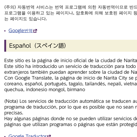
(주의) 자동번역 서비스는 번역 프로그램에 의한 자동번역이므로 반드
프로그램을 이용하고 있는 페이지나, 암호화에 의해 보호된 페이지 등
는 페이지도 있습니다.
Google번역
Español（スペイン語）
Este sitio es la página de inicio oficial de la ciudad de Nari
Este sitio ha introducido un servicio de traducción para todo 
extranjeros también puedan aprender sobre la ciudad de Nar
Con Google Translate, la página de inicio de Narita City se p
coreano, español, portugués, tagalo, tailandés, nepalí, vietna
quechua, indonesio mongol, birmano
(Nota) Los servicios de traducción automática se traducen
programa de traducción, por lo que es posible que no sean
precisas.
Hay algunas páginas donde no se pueden utilizar servicios 
páginas que utilizan programas o páginas que están protegid
Google Traductor