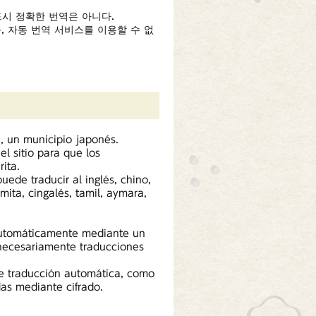
시 정확한 번역은 아니다.
, 자동 번역 서비스를 이용할 수 없
ta, un municipio japonés.
el sitio para que los
ita.
uede traducir al inglés, chino,
mita, cingalés, tamil, aymara,
 automáticamente mediante un
 necesariamente traducciones
de traducción automática, como
as mediante cifrado.