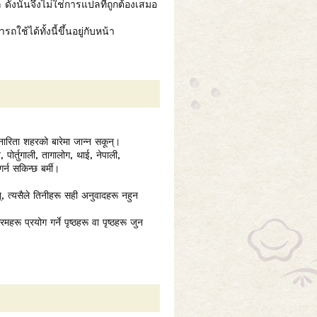
ังนั้นจึงไม่ใช่การแปลที่ถูกต้องเสมอ
้ได้ทั้งนี้ขึ้นอยู่กับหน้า
नारिता शहरको बारेमा जान्न सकून्।
 पोर्तुगाली, तागालोग, थाई, नेपाली,
्न सकिन्छ बर्मी।
न्, त्यसैले तिनीहरू सही अनुवादहरू नहुन
महरू प्रयोग गर्ने पृष्ठहरू वा पृष्ठहरू जुन