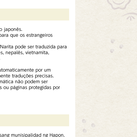
io japonês.
 para que os estrangeiros
 Narita pode ser traduzida para
s, nepalês, vietnamita,
s
automaticamente por um
ente traduções precisas.
omática não podem ser
s ou páginas protegidas por
isang munisipalidad ng Hapon.