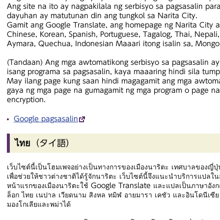
Ang site na ito ay nagpakilala ng serbisyo sa pagsasalin pa
dayuhan ay matutunan din ang tungkol sa Narita City.
Gamit ang Google Translate, ang homepage ng Narita City ay
Chinese, Korean, Spanish, Portuguese, Tagalog, Thai, Nepali
Aymara, Quechua, Indonesian Maaari itong isalin sa, Mongol
(Tandaan) Ang mga awtomatikong serbisyo sa pagsasalin ay
isang programa sa pagsasalin, kaya maaaring hindi sila tum
May ilang page kung saan hindi magagamit ang mga awtomat
gaya ng mga page na gumagamit ng mga program o page na
encryption.
Google pagsasalin
ไทย（タイ語）
เว็บไซต์นี้เป็นโฮมเพจอย่างเป็นทางการของเมืองนาริตะ เทศบาลของญี่ปุ่
เพื่อช่วยให้ชาวต่างชาติได้รู้จักนาริตะ เว็บไซต์นี้จึงแนะนำบริการแปลใ
หน้าแรกของเมืองนาริตะใช้ Google Translate และแปลเป็นภาษาอังกฤ
ล็อก ไทย เนปาล เวียดนาม สิงหล ทมิฬ อายมารา เคชัว และอินโดนีเซี
มองโกเลียและพม่าได้