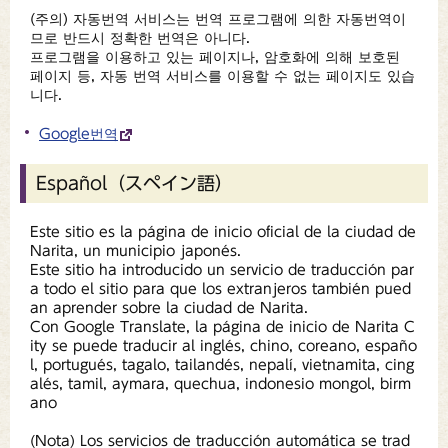
(주의) 자동번역 서비스는 번역 프로그램에 의한 자동번역이
므로 반드시 정확한 번역은 아니다.
프로그램을 이용하고 있는 페이지나, 암호화에 의해 보호된
페이지 등, 자동 번역 서비스를 이용할 수 없는 페이지도 있습
니다.
Google번역
Español（スペイン語）
Este sitio es la página de inicio oficial de la ciudad de
Narita, un municipio japonés.
Este sitio ha introducido un servicio de traducción par
a todo el sitio para que los extranjeros también pued
an aprender sobre la ciudad de Narita.
Con Google Translate, la página de inicio de Narita C
ity se puede traducir al inglés, chino, coreano, españo
l, portugués, tagalo, tailandés, nepalí, vietnamita, cing
alés, tamil, aymara, quechua, indonesio mongol, birm
ano
(Nota) Los servicios de traducción automática se trad