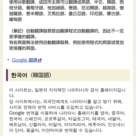
使用谷歌翻譯，成田市主頁可以翻譯成英語、中文、韓語、西
班牙語、葡萄牙語、他加祿語、泰語、尼泊爾語、越南語、僧
伽羅語、泰米爾語、艾馬拉語、蓋丘亞語、印尼語。蒙古語、
緬甸語
（
筆記
）自動翻譯服務是由翻譯程式自動翻譯的，因此不一定
是準確的翻譯。
有些頁面無法使用自動翻譯服務，例如使用程式的頁面或受加
密保護的頁面。
Google 翻譯
한국어（韓国語）
이 사이트는, 일본의 지자체인 나리타시의 공식 홈페이지입니
다.
당 사이트에서는, 외국인에게도 나리타시를 알고 받기 위해,
사이트 전체의 번역 서비스를 도입하고 있습니다.
Google 번역을 이용하여 나리타시 홈페이지를 영어, 중국어,
한국어, 스페인어, 포르투갈어, 타갈로그어, 태국어, 네팔어,
베트남어, 신할라어, 타밀어, 아이마라어, 케추어어, 인도네시
아 단어, 몽골어, 미얀마어로 번역할 수 있습니다.