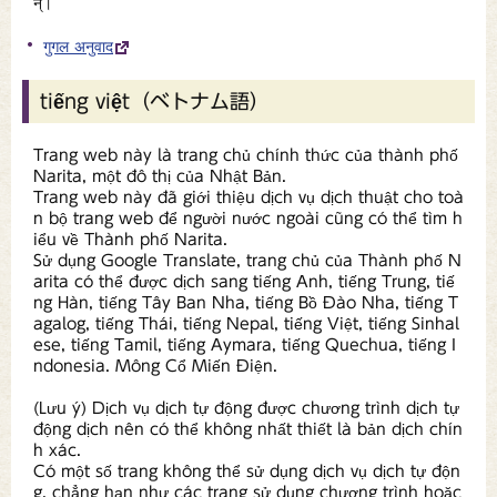
न्।
गुगल अनुवाद
tiếng việt（ベトナム語）
Trang web này là trang chủ chính thức của thành phố
Narita, một đô thị của Nhật Bản.
Trang web này đã giới thiệu dịch vụ dịch thuật cho toà
n bộ trang web để người nước ngoài cũng có thể tìm h
iểu về Thành phố Narita.
Sử dụng Google Translate, trang chủ của Thành phố N
arita có thể được dịch sang tiếng Anh, tiếng Trung, tiế
ng Hàn, tiếng Tây Ban Nha, tiếng Bồ Đào Nha, tiếng T
agalog, tiếng Thái, tiếng Nepal, tiếng Việt, tiếng Sinhal
ese, tiếng Tamil, tiếng Aymara, tiếng Quechua, tiếng I
ndonesia. Mông Cổ Miến Điện.
(Lưu ý) Dịch vụ dịch tự động được chương trình dịch tự
động dịch nên có thể không nhất thiết là bản dịch chín
h xác.
Có một số trang không thể sử dụng dịch vụ dịch tự độn
g, chẳng hạn như các trang sử dụng chương trình hoặc