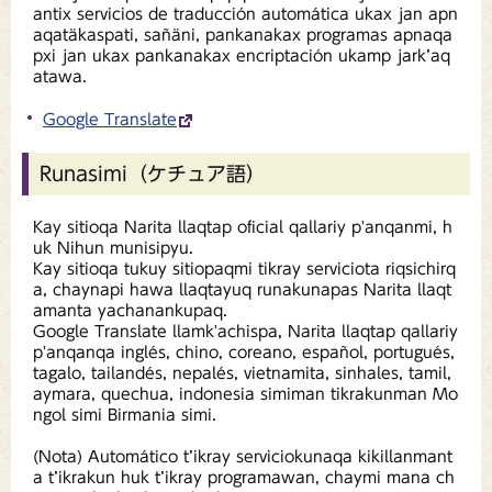
antix servicios de traducción automática ukax jan apn
aqatäkaspati, sañäni, pankanakax programas apnaqa
pxi jan ukax pankanakax encriptación ukamp jark’aq
atawa.
Google Translate
Runasimi（ケチュア語）
Kay sitioqa Narita llaqtap oficial qallariy p'anqanmi, h
uk Nihun munisipyu.
Kay sitioqa tukuy sitiopaqmi tikray serviciota riqsichirq
a, chaynapi hawa llaqtayuq runakunapas Narita llaqt
amanta yachanankupaq.
Google Translate llamk'achispa, Narita llaqtap qallariy
p'anqanqa inglés, chino, coreano, español, portugués,
tagalo, tailandés, nepalés, vietnamita, sinhales, tamil,
aymara, quechua, indonesia simiman tikrakunman Mo
ngol simi Birmania simi.
(Nota) Automático t’ikray serviciokunaqa kikillanmant
a t’ikrakun huk t’ikray programawan, chaymi mana ch