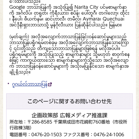
ေးထားပါသည်။
Google ဘာသာပြန်ကို အသုံးပြု၍ Narita City ပင်မစာမျက်နှာ
ကို အင်္ဂလိပ်၊ တရုတ်၊ ကိုရီးယား၊ စပိန်၊ ပေါ်တူဂီ၊ တဂါလော့၊ ထိုင်း
၊ နီပေါ၊ ဗီယက်နမ်၊ ဆင်ဟာလီ၊ တမီလ်၊ Aymara၊ Quechua၊
အင်ဒိုနီးရှားဘာသာသို့ မွန်ဂိုလီးယား ပြန်ဆိုနိုင်ပါသည်။ မြန်မာ။
(မှတ်ချက်) အလိုအလျောက်ဘာသာပြန်ခြင်းဝန်ဆောင်မှုများသည်
ဘာသာပြန်ပရိုဂရမ်တစ်ခုမှ အလိုအလျောက်ဘာသာပြန်သောကြော
င့် ၎င်းတို့သည် တိကျသောဘာသာပြန်များဖြစ်ရန် မလိုအပ်ပါ။
ပရိုဂရမ်များကို အသုံးပြုသည့် စာမျက်နှာများ သို့မဟုတ် စာဝှက်စန
စ်ဖြင့် ကာကွယ်ထားသော စာမျက်နှာများကဲ့သို့သော အလိုအလျော
က် ဘာသာပြန်ဝန်ဆောင်မှုများကို အသုံးမပြုနိုင်သော စာမျက်နှာအ
ချို့ရှိသည်။
ဂူဂယ်လ်ဘာသာပြန်
このページに関するお問い合わせ先
企画政策部 広報メディア推進課
所在地：〒286-8585 千葉県成田市花崎町760番地（市役所
行政棟3階）
電話番号：0476-20-1503
ファクス番号：0476-24-1006