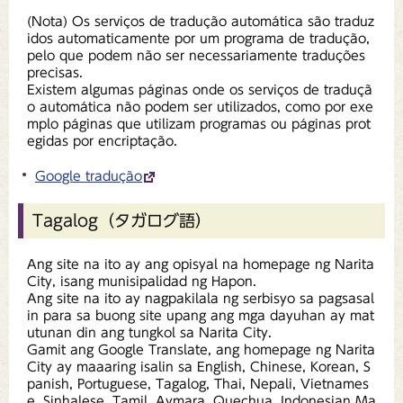
(Nota) Os serviços de tradução automática são traduz
idos automaticamente por um programa de tradução,
pelo que podem não ser necessariamente traduções
precisas.
Existem algumas páginas onde os serviços de traduçã
o automática não podem ser utilizados, como por exe
mplo páginas que utilizam programas ou páginas prot
egidas por encriptação.
Google tradução
Tagalog（タガログ語）
Ang site na ito ay ang opisyal na homepage ng Narita
City, isang munisipalidad ng Hapon.
Ang site na ito ay nagpakilala ng serbisyo sa pagsasal
in para sa buong site upang ang mga dayuhan ay mat
utunan din ang tungkol sa Narita City.
Gamit ang Google Translate, ang homepage ng Narita
City ay maaaring isalin sa English, Chinese, Korean, S
panish, Portuguese, Tagalog, Thai, Nepali, Vietnames
e, Sinhalese, Tamil, Aymara, Quechua, Indonesian Ma