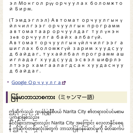
эл Монгол рүү орчуулах боломжто
й Бирм.
(Тэмдэглэл) Автомат орчуулгын ү
йлчилгээг орчуулгын программ
автоматаар орчуулдаг тул үнэн
зөв орчуулга байх албагүй.
Автомат орчуулгын үйлчилгээг а
шиглах боломжгүй зарим хуудсуу
д байдаг, тухайлбал программ аш
игладаг хуудсууд эсвэл шифрлэ
лтээр хамгаалагдсан хуудаснуу
д байдаг.
Google Орчуулга
မြန်မာဘာသာစကား（ミャンマー語）
ဤဆိုက်သည် ဂျပန်မြူနီစီပယ် Narita City ၏တရားဝင်ပင်မစာမ
ျက်နှာဖြစ်သည်။
နိုင်ငံခြားသားများလည်း Narita City အကြောင်း လေ့လာနိုင်စေရ
န် ဤဆိုက်တစ်ခုလုံးအတွက် ဘာသာပြန်ဝန်ဆောင်မှုကို မိတ်ဆက်ပ