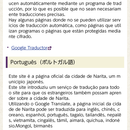
ucen automáticamente mediante un programa de trad
ucción, por lo que es posible que no sean necesariam
ente traducciones precisas.
Hay algunas páginas donde no se pueden utilizar serv
icios de traducción automática, como páginas que util
izan programas o páginas que están protegidas media
nte cifrado.
Google Traductor
Português（ポルトガル語）
Este site é a página oficial da cidade de Narita, um m
unicípio japonês.
Este site introduziu um serviço de tradução para todo
o site para que os estrangeiros também possam apren
der sobre a cidade de Narita.
Utilizando o Google Translate, a página inicial da cida
de de Narita pode ser traduzida para inglês, chinês, c
oreano, espanhol, português, tagalo, tailandês, nepalê
s, vietnamita, cingalês, tâmil, aimará, quíchua, indoné
sio.Mongol, birmanês