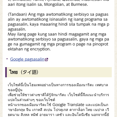
aari itong isalin sa, Mongolian, at Burmese.
(Tandaan) Ang mga awtomatikong serbisyo sa pagsas
alin ay awtomatikong isinasalin ng isang programa sa
pagsasalin, kaya maaaring hindi sila tumpak na mga p
agsasalin.
May ilang page kung saan hindi magagamit ang mga
awtomatikong serbisyo sa pagsasalin, gaya ng mga pa
ge na gumagamit ng mga program o page na pinoprot
ektahan ng encryption.
Google pagsasalin
ไทย（タイ語）
เว็บไซต์นี้เป็นโฮมเพจอย่างเป็นทางการของเมืองนาริตะ เทศบาล
ของญี่ปุ่น
เพื่อช่วยให้ชาวต่างชาติได้รู้จักนาริตะ เว็บไซต์นี้จึงแนะนำบริการ
แปลในส่วนต่างๆ ของเว็บไซต์
หน้าแรกของเมืองนาริตะใช้ Google Translate และแปลเป็นภ
าษาอังกฤษ จีน เกาหลี สเปน โปรตุเกส ตากาล็อก ไทย เนปาล เวี
ยดนาม สิงหล ทมิฬ อายมารา เคชัว และอินโดนีเซีย นอกจากนี้ยั