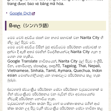
trang được bảo vệ bằng mã hóa.
Google Dịch
සිංහල（シンハラ語）
මෙම වෙබ් අඩවිය ජපන් මහ නගර සභාවක් වන Narita City හි
නිල මුල් පිටුව වේ.
මෙම වෙබ් අඩවිය විසින් මුළු අඩවියටම පරිවර්තන සේවාවක් හ
ඳුන්වා දී ඇති අතර එමඟින් විදේශිකයන්ටද Narita City ගැන ඉ
ගෙන ගත හැකිය.
Google Translate භාවිතයෙන්, Narita City මුල් පිටුව ඉංග්‍රීසි,
චීන, කොරියානු, ස්පාඤ්ඤ, පෘතුගීසි, Tagalog, Thai, Nepali,
Vietnamese, Sinhala, Tamil, Aymara, Quechua, Indon
esian මොන්ගෝලියානු යන භාෂාවලට පරිවර්තනය කළ හැක
බුරුම.
(සටහන) ස්වයංක්‍රීය පරිවර්තන සේවා පරිවර්තන වැඩසටහනක් ම
ගින් ස්වයංක්‍රීයව පරිවර්තනය වන බැවින් ඒවා අවශ්‍යයෙන්ම
නිවැරදි පරිවර්තන නොවිය හැක.
වැඩසටහන් භාවිතා කරන පිටු හෝ සංකේතාංකනය මගින් ආර
ක්ෂා කරන ලද පිටු වැනි ස්වයංක්‍රීය පරිවර්තන සේවා භාවිතා කළ