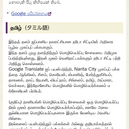
නොහැකි පිටු කිහිපයක් තිබේ.
Google පරිවර්තනය
தமிழ்（タミル語）
இந்தத் தளம் ஜப்பானிய நகராட்சியான நரிடா சிட்டியின் அதிகார
ப்பூர்வ முகப்புப் பக்கமாகும்.
இந்த தளம் முழு தளத்திற்கும் மொழிபெயர்ப்பு சேவையை அறிமுக
ப்படுத்தியுள்ளது, இதன் மூலம் வெளிநாட்டவர்களும் நரிடா சிட்டி பற்றி
அறிந்து கொள்ளலாம்.
Google Translate ஐப் பயன்படுத்தி, Narita City முகப்புப் பக்க
த்தை ஆங்கிலம், சீனம், கொரியன், ஸ்பானிஷ், போர்த்துகீசியம்,
தாகலாக், தாய், நேபாளி, வியட்நாம், சிங்களம், தமிழ், அய்மாரா,
கெச்சுவா, இந்தோனேசிய மொழிகளில் மொழிபெயர்க்கலாம் ம
ங்கோலியன் பர்மியர்.
(குறிப்பு) தானியங்கி மொழிபெயர்ப்பு சேவைகள் ஒரு மொழிபெயர்ப்பு
நிரல் மூலம் தானாகவே மொழிபெயர்க்கப்படும், எனவே அவை
துல்லியமான மொழிபெயர்ப்புகளாக இருக்க வேண்டிய அவசிய
மில்லை.
நிரல்களைப் பயன்படுத்தும் பக்கங்கள் அல்லது குறியாக்கத்தால்