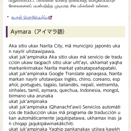
பாதுகாக்கப்பட்ட பக்கங்கள் போன்ற தானியங்கு மொழிபெயர்ப்புச்
சேவைகளைப் பயன்படுத்த முடியாத சில பக்கங்கள் உள்ளன.
கூகுள் மொழிபெயர்ப்பு
Aymara（アイマラ語）
Aka sitio ukax Narita City, mä municipio japonés uka
n nayrïr uñstawipawa.
ukat juk’ampinaka Aka sitio ukax mä servicio de tradu
cción ukaw taqpach sitio ukar uñt’ayi, ukhamat yaqha
markankirinakax Narita markat yatxatapxañapataki.
ukat juk’ampinaka Google Translate apnaqasa, Narita
markan nayrïr uñstawipax inglés, chino, coreano, esp
añol, portugués, tagalo, tailandés, nepalí, vietnamita,
sinhales, tamil, aymara, quechua, Indonesia, mongol,
birmano uka arunaka
ukat juk’ampinaka
ukat juk’ampinaka (Qhanacht’awi) Servicios automáti
cos de traducción ukax mä programa de traducción u
kan automáticamente jaqukipatawa, ukhamax inas ja
n chiqap jaqukipäwinakäkchiti.
ukat juk’ampinaka Yaqhip pankanakax utjiwa kawkh