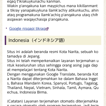
eqaq t’ikrakuykunachu kanman.
Wakin p'anqakuna kan maypichus mana kikillanmant
a tikray yanapakuykuna llamk'achiy atikunkuchu, ahin
ataq programakuna llamk'achiq p'anqakuna utaq chifr
asqawan waqaychasqa p'anqakuna.
Google nisqapi tikraq
Indonesia（インドネシア語）
Situs ini adalah beranda resmi Kota Narita, sebuah ko
tamadya di Jepang.
Situs ini telah memperkenalkan layanan terjemahan u
ntuk keseluruhan situs sehingga orang asing juga dap
at mempelajari tentang Kota Narita.
Dengan menggunakan Google Translate, beranda Kot
a Narita dapat diterjemahkan ke dalam Bahasa Inggri
s, Bahasa Mandarin Korea, Spanyol, Portugis, Tagalog,
Thailand, Nepal, Vietnam, Sinhala, Tamil, Aymara, Qu
echua, Indonesia Birma.
(Catatan) Layanan terjemahan otomatis diterjemahka
n secara otomatis oleh program terjemahan, jadi terje