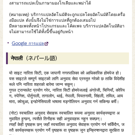
งสามารถแปลเป็นภาษามองโกเลียและพม่าได้
(หมายเหตุ) บริการแปลอัตโนมัติจะถูกแปลโดยอัตโนมัติโดยเครื่อ
งมือแปล ดังนั้นจึงไม่ใช่การแปลที่ถูกต้องเสมอไป
มีหลายเพจทั้งหน้าโปรแกรมและโค้ดเพจ บริการแปลอัตโนมัติอา
จไม่สามารถใช้ได้ทั้งนี้ขึ้นอยู่กับหน้า
Google การแปล
नेपाली（ネパール語）
यो साइट नारिता सिटी, एक जापानी नगरपालिका को आधिकारिक होमपेज हो।
यस साइटले सम्पूर्ण साइटको लागि अनुवाद सेवा प्रस्तुत गरेको छ ताकि विदेशीह
रूले पनि नारिता शहरको बारेमा जान्न सकून्।
गुगल ट्रान्सलेट प्रयोग गरेर, नारिता सिटी होमपेजलाई अंग्रेजी, चिनियाँ, कोरिय
न, स्पेनिश, पोर्तुगाली, तागालोग, थाई, नेपाली, भियतनामी, सिंहली, तमिल, आय
मारा, क्वेचुआ, इन्डोनेसियाली भाषामा मङ्गोलियन अनुवाद गर्न सकिन्छ बर्मी।
(नोट) स्वचालित अनुवाद सेवाहरू स्वचालित रूपमा अनुवाद कार्यक्रमद्वारा अ
नुवादित हुन्छन्, त्यसैले तिनीहरू सही अनुवादहरू नहुन सक्छन्।
त्यहाँ केही पृष्ठहरू छन् जहाँ स्वचालित अनुवाद सेवाहरू प्रयोग गर्न सकिँदैन, ज
स्तै कार्यक्रमहरू प्रयोग गर्ने पृष्ठहरू वा पृष्ठहरू जुन इन्क्रिप्शनद्वारा सुरक्षित छ