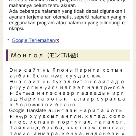
mahannya belum tentu akurat.
Ada beberapa halaman yang tidak dapat digunakan l
ayanan terjemahan otomatis, seperti halaman yang m
enggunakan program atau halaman yang dilindungi e
nkripsi.
Google Terjemahan
Монгол（モンゴル語）
Энэ сайт нь Японы Нарита хотын
албан ёсны нүүр хуудас юм.
Энэ сайт нь бүхэл бүтэн сайтад о
рчуулгын үйлчилгээг нэвтрүүлсэ
н бөгөөд ингэснээр гадаадын ирг
эд Нарита хотын талаар суралца
х боломжтой болно.
Google Translate ашиглан Нарита хоты
н нүүр хуудсыг англи, хятад, соло
нгос, испани, португал, тагалог,
Тайланд, балба, вьетнам, сингал,
тамил, аймара, кечуа, индонези х