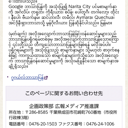
ေးထားပါသည်။
Google ဘာသာပြန်ကို အသုံးပြု၍ Narita City ပင်မစာမျက်နှာ
ကို အင်္ဂလိပ်၊ တရုတ်၊ ကိုရီးယား၊ စပိန်၊ ပေါ်တူဂီ၊ တဂါလော့၊ ထိုင်း
၊ နီပေါ၊ ဗီယက်နမ်၊ ဆင်ဟာလီ၊ တမီလ်၊ Aymara၊ Quechua၊
အင်ဒိုနီးရှားဘာသာသို့ မွန်ဂိုလီးယား ပြန်ဆိုနိုင်ပါသည်။ မြန်မာ။
(မှတ်ချက်) အလိုအလျောက်ဘာသာပြန်ခြင်းဝန်ဆောင်မှုများသည်
ဘာသာပြန်ပရိုဂရမ်တစ်ခုမှ အလိုအလျောက်ဘာသာပြန်သောကြော
င့် ၎င်းတို့သည် တိကျသောဘာသာပြန်များဖြစ်ရန် မလိုအပ်ပါ။
ပရိုဂရမ်များကို အသုံးပြုသည့် စာမျက်နှာများ သို့မဟုတ် စာဝှက်စန
စ်ဖြင့် ကာကွယ်ထားသော စာမျက်နှာများကဲ့သို့သော အလိုအလျော
က် ဘာသာပြန်ဝန်ဆောင်မှုများကို အသုံးမပြုနိုင်သော စာမျက်နှာအ
ချို့ရှိသည်။
ဂူဂယ်လ်ဘာသာပြန်
このページに関するお問い合わせ先
企画政策部 広報メディア推進課
所在地：〒286-8585 千葉県成田市花崎町760番地（市役所
行政棟3階）
電話番号：0476-20-1503
ファクス番号：0476-24-1006