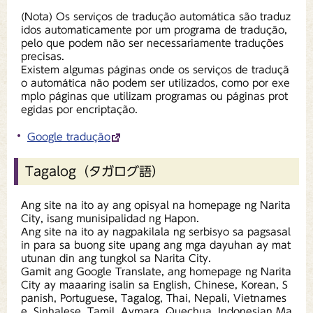
(Nota) Os serviços de tradução automática são traduz
idos automaticamente por um programa de tradução,
pelo que podem não ser necessariamente traduções
precisas.
Existem algumas páginas onde os serviços de traduçã
o automática não podem ser utilizados, como por exe
mplo páginas que utilizam programas ou páginas prot
egidas por encriptação.
Google tradução
Tagalog（タガログ語）
Ang site na ito ay ang opisyal na homepage ng Narita
City, isang munisipalidad ng Hapon.
Ang site na ito ay nagpakilala ng serbisyo sa pagsasal
in para sa buong site upang ang mga dayuhan ay mat
utunan din ang tungkol sa Narita City.
Gamit ang Google Translate, ang homepage ng Narita
City ay maaaring isalin sa English, Chinese, Korean, S
panish, Portuguese, Tagalog, Thai, Nepali, Vietnames
e, Sinhalese, Tamil, Aymara, Quechua, Indonesian Ma