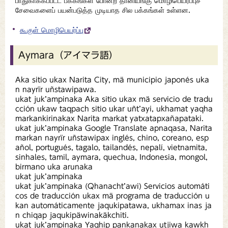
பாதுகாக்கப்பட்ட பக்கங்கள் போன்ற தானியங்கு மொழிபெயர்ப்புச்
சேவைகளைப் பயன்படுத்த முடியாத சில பக்கங்கள் உள்ளன.
கூகுள் மொழிபெயர்ப்பு
Aymara（アイマラ語）
Aka sitio ukax Narita City, mä municipio japonés uka
n nayrïr uñstawipawa.
ukat juk’ampinaka Aka sitio ukax mä servicio de tradu
cción ukaw taqpach sitio ukar uñt’ayi, ukhamat yaqha
markankirinakax Narita markat yatxatapxañapataki.
ukat juk’ampinaka Google Translate apnaqasa, Narita
markan nayrïr uñstawipax inglés, chino, coreano, esp
añol, portugués, tagalo, tailandés, nepalí, vietnamita,
sinhales, tamil, aymara, quechua, Indonesia, mongol,
birmano uka arunaka
ukat juk’ampinaka
ukat juk’ampinaka (Qhanacht’awi) Servicios automáti
cos de traducción ukax mä programa de traducción u
kan automáticamente jaqukipatawa, ukhamax inas ja
n chiqap jaqukipäwinakäkchiti.
ukat juk’ampinaka Yaqhip pankanakax utjiwa kawkh