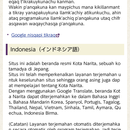
eqaq t’ikrakuykunachu kanman.
Wakin p'anqakuna kan maypichus mana kikillanmant
a tikray yanapakuykuna llamk'achiy atikunkuchu, ahin
ataq programakuna llamk'achiq p'anqakuna utaq chifr
asqawan waqaychasqa p'anqakuna.
Google nisqapi tikraq
Indonesia（インドネシア語）
Situs ini adalah beranda resmi Kota Narita, sebuah ko
tamadya di Jepang.
Situs ini telah memperkenalkan layanan terjemahan u
ntuk keseluruhan situs sehingga orang asing juga dap
at mempelajari tentang Kota Narita.
Dengan menggunakan Google Translate, beranda Kot
a Narita dapat diterjemahkan ke dalam Bahasa Inggri
s, Bahasa Mandarin Korea, Spanyol, Portugis, Tagalog,
Thailand, Nepal, Vietnam, Sinhala, Tamil, Aymara, Qu
echua, Indonesia Birma.
(Catatan) Layanan terjemahan otomatis diterjemahka
n secara otomatis oleh program terjemahan, jadi terje