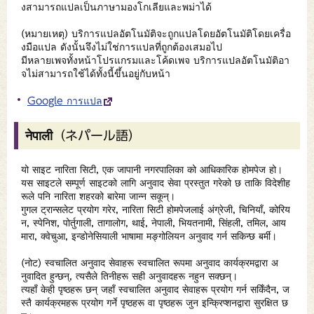
งสามารถแปลเป็นภาษามองโกเลียและพม่าได้
(หมายเหตุ) บริการแปลอัตโนมัติจะถูกแปลโดยอัตโนมัติโดยเครื่อ
งมือแปล ดังนั้นจึงไม่ใช่การแปลที่ถูกต้องเสมอไป
มีหลายเพจทั้งหน้าโปรแกรมและโค้ดเพจ บริการแปลอัตโนมัติอา
จไม่สามารถใช้ได้ทั้งนี้ขึ้นอยู่กับหน้า
Google การแปล
नेपाली（ネパール語）
यो साइट नारिता सिटी, एक जापानी नगरपालिका को आधिकारिक होमपेज हो।
यस साइटले सम्पूर्ण साइटको लागि अनुवाद सेवा प्रस्तुत गरेको छ ताकि विदेशीह
रूले पनि नारिता शहरको बारेमा जान्न सकून्।
गुगल ट्रान्सलेट प्रयोग गरेर, नारिता सिटी होमपेजलाई अंग्रेजी, चिनियाँ, कोरिय
न, स्पेनिश, पोर्तुगाली, तागालोग, थाई, नेपाली, भियतनामी, सिंहली, तमिल, आय
मारा, क्वेचुआ, इन्डोनेसियाली भाषामा मङ्गोलियन अनुवाद गर्न सकिन्छ बर्मी।
(नोट) स्वचालित अनुवाद सेवाहरू स्वचालित रूपमा अनुवाद कार्यक्रमद्वारा अ
नुवादित हुन्छन्, त्यसैले तिनीहरू सही अनुवादहरू नहुन सक्छन्।
त्यहाँ केही पृष्ठहरू छन् जहाँ स्वचालित अनुवाद सेवाहरू प्रयोग गर्न सकिँदैन, ज
स्तै कार्यक्रमहरू प्रयोग गर्ने पृष्ठहरू वा पृष्ठहरू जुन इन्क्रिप्शनद्वारा सुरक्षित छ