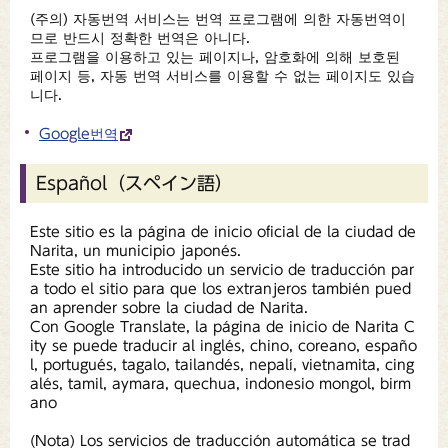
(주의) 자동번역 서비스는 번역 프로그램에 의한 자동번역이
므로 반드시 정확한 번역은 아니다.
프로그램을 이용하고 있는 페이지나, 암호화에 의해 보호된
페이지 등, 자동 번역 서비스를 이용할 수 없는 페이지도 있습
니다.
Google번역
Español（スペイン語）
Este sitio es la página de inicio oficial de la ciudad de
Narita, un municipio japonés.
Este sitio ha introducido un servicio de traducción par
a todo el sitio para que los extranjeros también pued
an aprender sobre la ciudad de Narita.
Con Google Translate, la página de inicio de Narita C
ity se puede traducir al inglés, chino, coreano, españo
l, portugués, tagalo, tailandés, nepalí, vietnamita, cing
alés, tamil, aymara, quechua, indonesio mongol, birm
ano
(Nota) Los servicios de traducción automática se trad