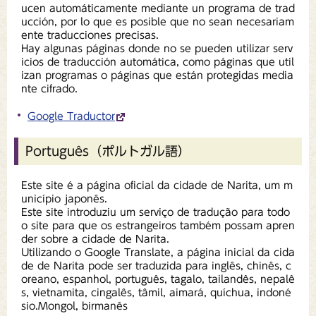
ucen automáticamente mediante un programa de trad
ucción, por lo que es posible que no sean necesariam
ente traducciones precisas.
Hay algunas páginas donde no se pueden utilizar serv
icios de traducción automática, como páginas que util
izan programas o páginas que están protegidas media
nte cifrado.
Google Traductor
Português（ポルトガル語）
Este site é a página oficial da cidade de Narita, um m
unicípio japonês.
Este site introduziu um serviço de tradução para todo
o site para que os estrangeiros também possam apren
der sobre a cidade de Narita.
Utilizando o Google Translate, a página inicial da cida
de de Narita pode ser traduzida para inglês, chinês, c
oreano, espanhol, português, tagalo, tailandês, nepalê
s, vietnamita, cingalês, tâmil, aimará, quíchua, indoné
sio.Mongol, birmanês