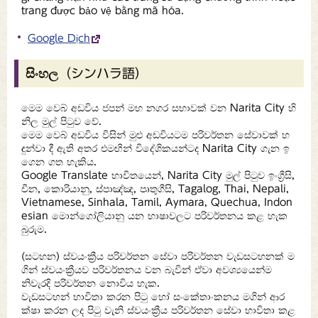
trang được bảo vệ bằng mã hóa.
Google Dịch
සිංහල（シンハラ語）
මෙම වෙබ් අඩවිය ජපන් මහ නගර සභාවක් වන Narita City හි
නිල මුල් පිටුව වේ.
මෙම වෙබ් අඩවිය විසින් මුළු අඩවියටම පරිවර්තන සේවාවක් හ
ඳුන්වා දී ඇති අතර එමඟින් විදේශිකයන්ටද Narita City ගැන ඉ
ගෙන ගත හැකිය.
Google Translate භාවිතයෙන්, Narita City මුල් පිටුව ඉංග්‍රීසි,
චීන, කොරියානු, ස්පාඤ්ඤ, පෘතුගීසි, Tagalog, Thai, Nepali,
Vietnamese, Sinhala, Tamil, Aymara, Quechua, Indon
esian මොන්ගෝලියානු යන භාෂාවලට පරිවර්තනය කළ හැක
බුරුම.
(සටහන) ස්වයංක්‍රීය පරිවර්තන සේවා පරිවර්තන වැඩසටහනක් ම
ගින් ස්වයංක්‍රීයව පරිවර්තනය වන බැවින් ඒවා අවශ්‍යයෙන්ම
නිවැරදි පරිවර්තන නොවිය හැක.
වැඩසටහන් භාවිතා කරන පිටු හෝ සංකේතාංකනය මගින් ආර
ක්ෂා කරන ලද පිටු වැනි ස්වයංක්‍රීය පරිවර්තන සේවා භාවිතා කළ