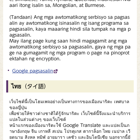
aari itong isalin sa, Mongolian, at Burmese.
(Tandaan) Ang mga awtomatikong serbisyo sa pagsas
alin ay awtomatikong isinasalin ng isang programa sa
pagsasalin, kaya maaaring hindi sila tumpak na mga p
agsasalin.
May ilang page kung saan hindi magagamit ang mga
awtomatikong serbisyo sa pagsasalin, gaya ng mga pa
ge na gumagamit ng mga program o page na pinoprot
ektahan ng encryption.
Google pagsasalin
ไทย（タイ語）
เว็บไซต์นี้เป็นโฮมเพจอย่างเป็นทางการของเมืองนาริตะ เทศบาล
ของญี่ปุ่น
เพื่อช่วยให้ชาวต่างชาติได้รู้จักนาริตะ เว็บไซต์นี้จึงแนะนำบริการ
แปลในส่วนต่างๆ ของเว็บไซต์
หน้าแรกของเมืองนาริตะใช้ Google Translate และแปลเป็นภ
าษาอังกฤษ จีน เกาหลี สเปน โปรตุเกส ตากาล็อก ไทย เนปาล เวี
ยดนาม สิงหล ทมิฬ อายมารา เคชัว และอินโดนีเซีย นอกจากนี้ยั