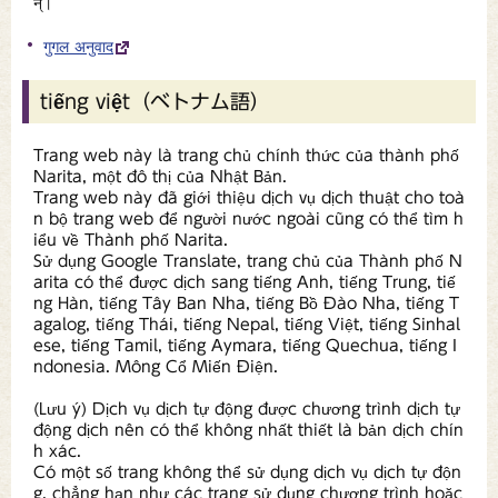
न्।
गुगल अनुवाद
tiếng việt（ベトナム語）
Trang web này là trang chủ chính thức của thành phố
Narita, một đô thị của Nhật Bản.
Trang web này đã giới thiệu dịch vụ dịch thuật cho toà
n bộ trang web để người nước ngoài cũng có thể tìm h
iểu về Thành phố Narita.
Sử dụng Google Translate, trang chủ của Thành phố N
arita có thể được dịch sang tiếng Anh, tiếng Trung, tiế
ng Hàn, tiếng Tây Ban Nha, tiếng Bồ Đào Nha, tiếng T
agalog, tiếng Thái, tiếng Nepal, tiếng Việt, tiếng Sinhal
ese, tiếng Tamil, tiếng Aymara, tiếng Quechua, tiếng I
ndonesia. Mông Cổ Miến Điện.
(Lưu ý) Dịch vụ dịch tự động được chương trình dịch tự
động dịch nên có thể không nhất thiết là bản dịch chín
h xác.
Có một số trang không thể sử dụng dịch vụ dịch tự độn
g, chẳng hạn như các trang sử dụng chương trình hoặc