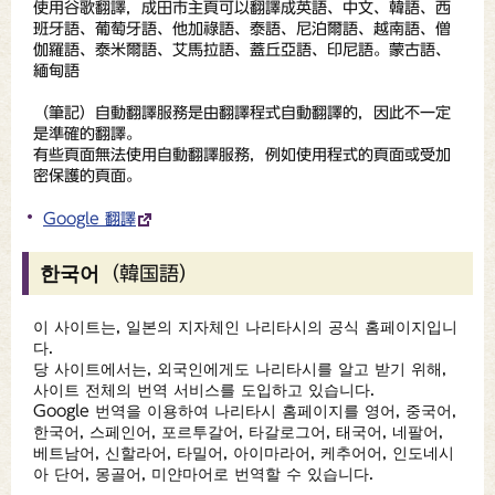
使用谷歌翻譯，成田市主頁可以翻譯成英語、中文、韓語、西
班牙語、葡萄牙語、他加祿語、泰語、尼泊爾語、越南語、僧
伽羅語、泰米爾語、艾馬拉語、蓋丘亞語、印尼語。蒙古語、
緬甸語
（
筆記
）自動翻譯服務是由翻譯程式自動翻譯的，因此不一定
是準確的翻譯。
有些頁面無法使用自動翻譯服務，例如使用程式的頁面或受加
密保護的頁面。
Google 翻譯
한국어（韓国語）
이 사이트는, 일본의 지자체인 나리타시의 공식 홈페이지입니
다.
당 사이트에서는, 외국인에게도 나리타시를 알고 받기 위해,
사이트 전체의 번역 서비스를 도입하고 있습니다.
Google 번역을 이용하여 나리타시 홈페이지를 영어, 중국어,
한국어, 스페인어, 포르투갈어, 타갈로그어, 태국어, 네팔어,
베트남어, 신할라어, 타밀어, 아이마라어, 케추어어, 인도네시
아 단어, 몽골어, 미얀마어로 번역할 수 있습니다.