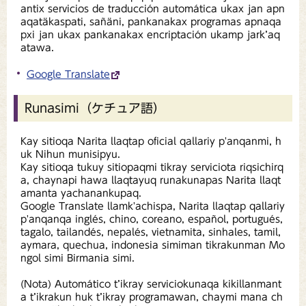
antix servicios de traducción automática ukax jan apn
aqatäkaspati, sañäni, pankanakax programas apnaqa
pxi jan ukax pankanakax encriptación ukamp jark’aq
atawa.
Google Translate
Runasimi（ケチュア語）
Kay sitioqa Narita llaqtap oficial qallariy p'anqanmi, h
uk Nihun munisipyu.
Kay sitioqa tukuy sitiopaqmi tikray serviciota riqsichirq
a, chaynapi hawa llaqtayuq runakunapas Narita llaqt
amanta yachanankupaq.
Google Translate llamk'achispa, Narita llaqtap qallariy
p'anqanqa inglés, chino, coreano, español, portugués,
tagalo, tailandés, nepalés, vietnamita, sinhales, tamil,
aymara, quechua, indonesia simiman tikrakunman Mo
ngol simi Birmania simi.
(Nota) Automático t’ikray serviciokunaqa kikillanmant
a t’ikrakun huk t’ikray programawan, chaymi mana ch