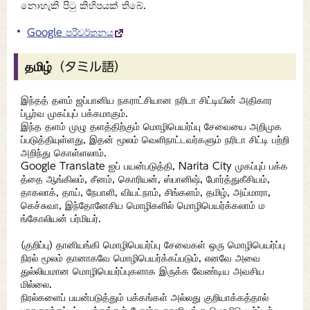
නොහැකි පිටු කිහිපයක් තිබේ.
Google පරිවර්තනය
தமிழ்（タミル語）
இந்தத் தளம் ஜப்பானிய நகராட்சியான நரிடா சிட்டியின் அதிகார
ப்பூர்வ முகப்புப் பக்கமாகும்.
இந்த தளம் முழு தளத்திற்கும் மொழிபெயர்ப்பு சேவையை அறிமுக
ப்படுத்தியுள்ளது, இதன் மூலம் வெளிநாட்டவர்களும் நரிடா சிட்டி பற்றி
அறிந்து கொள்ளலாம்.
Google Translate ஐப் பயன்படுத்தி, Narita City முகப்புப் பக்க
த்தை ஆங்கிலம், சீனம், கொரியன், ஸ்பானிஷ், போர்த்துகீசியம்,
தாகலாக், தாய், நேபாளி, வியட்நாம், சிங்களம், தமிழ், அய்மாரா,
கெச்சுவா, இந்தோனேசிய மொழிகளில் மொழிபெயர்க்கலாம் ம
ங்கோலியன் பர்மியர்.
(குறிப்பு) தானியங்கி மொழிபெயர்ப்பு சேவைகள் ஒரு மொழிபெயர்ப்பு
நிரல் மூலம் தானாகவே மொழிபெயர்க்கப்படும், எனவே அவை
துல்லியமான மொழிபெயர்ப்புகளாக இருக்க வேண்டிய அவசிய
மில்லை.
நிரல்களைப் பயன்படுத்தும் பக்கங்கள் அல்லது குறியாக்கத்தால்