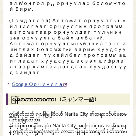
эл Монгол рүү орчуулах боломжто
й Бирм.
(Тэмдэглэл) Автомат орчуулгын ү
йлчилгээг орчуулгын программ
автоматаар орчуулдаг тул үнэн
зөв орчуулга байх албагүй.
Автомат орчуулгын үйлчилгээг а
шиглах боломжгүй зарим хуудсуу
д байдаг, тухайлбал программ аш
игладаг хуудсууд эсвэл шифрлэ
лтээр хамгаалагдсан хуудаснуу
д байдаг.
Google Орчуулга
မြန်မာဘာသာစကား（ミャンマー語）
ဤဆိုက်သည် ဂျပန်မြူနီစီပယ် Narita City ၏တရားဝင်ပင်မစာမ
ျက်နှာဖြစ်သည်။
နိုင်ငံခြားသားများလည်း Narita City အကြောင်း လေ့လာနိုင်စေရ
န် ဤဆိုက်တစ်ခုလုံးအတွက် ဘာသာပြန်ဝန်ဆောင်မှုကို မိတ်ဆက်ပ