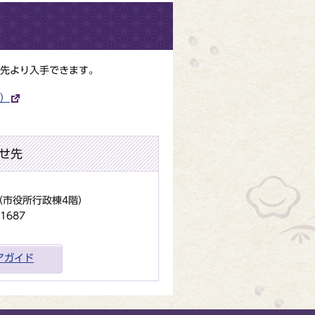
先より入手できます。
）
せ先
地（市役所行政棟4階）
1687
アガイド